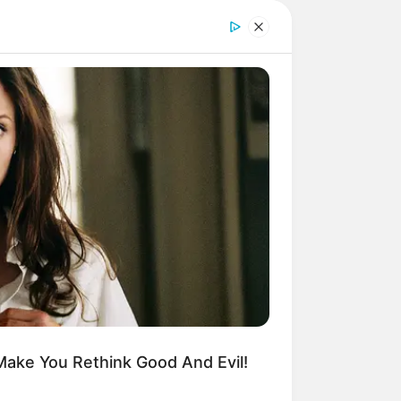
BERRIES
e OC' Cast Then And Now - Where
 zeigen
und weitere Informationen
 They 20 Years Later?
eitangebote im Umkreis dieses
Make You Rethink Good And Evil!