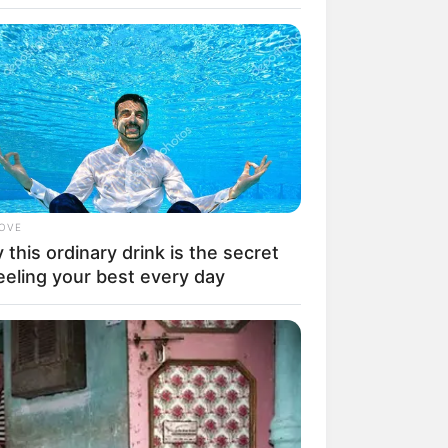
ere Completely Preventable — Find
LOVE
this ordinary drink is the secret
eeling your best every day
BERRIES
Couples Who Would Never Be