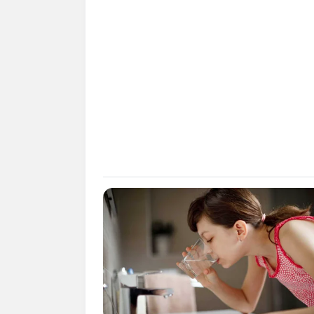
Bible Forbids: Are You Guilty?
Ferienwohnungen, Ferienh
Wäre es nicht besser, wenn
Herdenarmeen so viele an
Quermania folgen:
BRAINBERRIES
Is The Movie "Danish Girl" A True 