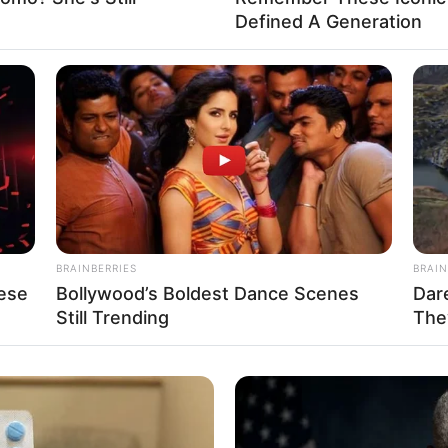
Defined A Generation
BRAINBERRIES
BRAIN
ese
Bollywood’s Boldest Dance Scenes
Dar
Still Trending
The