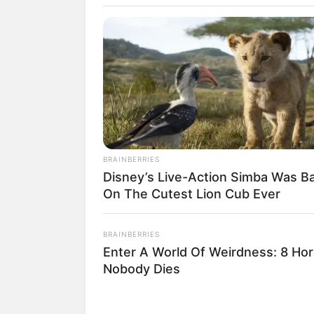
Kindergeburtstag feie
Schlösser und Burgen
Tagesausflugsziele fü
Bademöglichkeiten
Wandern
BRAINBERRIES
Kinoprogramm
Olena Zelenska's Life Changed Ov
Angebote für Behinde
Aussichtstürme
Kletterparks
Tier- und Zooparks
BRAINBERRIES
Disney’s Live-Action Simba Was B
On The Cutest Lion Cub Ever
BRAINBERRIES
Enter A World Of Weirdness: 8 Ho
Nobody Dies
BRAINBERRIES
15 Things You Do Everyday That T