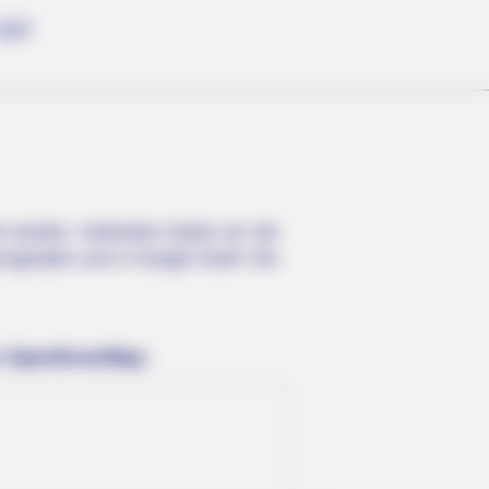
age
t werden
. Außerdem bieten wir die
onsgeräten und in Google Earth. Die
n OpenStreetMap:
Reason Ukraine Has Not Lost To