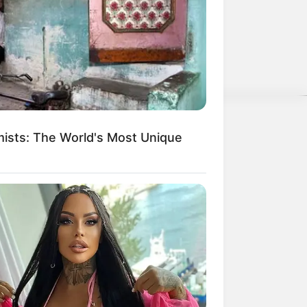
ether: 9 Is Just Too Weird
erschlagen würden, statt mit ihren
ists: The World's Most Unique
weitere Kalauer
n't Believe Exist
BERRIES