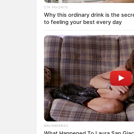
CTA FAVORITE
Suchen:
Why this ordinary drink is the secr
to feeling your best every day
BRAINBERRIES
The 90s Was A Fantastic Decade 
Auf einigen Seiten dieses P
Fans Of Action Movies
eine Unterstützung, ohne da
BRAINBERRIES
What Happened To Laura San Giaco