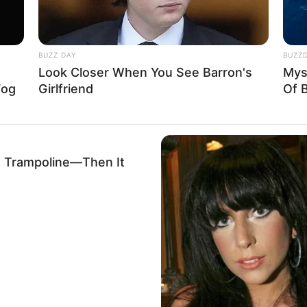
BUZZ DAY
BUZZ
Look Closer When You See Barron's
Mys
Fog
Girlfriend
Of 
A Trampoline—Then It