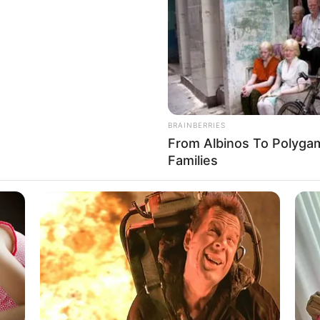
Tog
äuser und Unterkünfte gibt es unter
www.tourist-online.de
BRAINBERRIES
 sich die Präsidenten und Generäle mit Knüppeln gegenseitig 
From Albinos To Polygam
dere Menschen zu ermorden?
Families
Impressum & Kontakt
Auf Quermania werben
BRAINBERRIES
Story?
10 Tallest Women You Wo
BRAIN