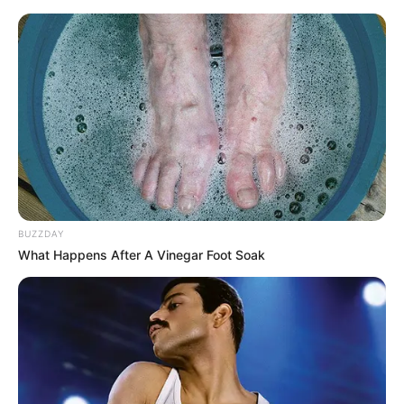
Hotels - Ferienquartiere - Schwäbische Alb
Schwäbische Alb
Kostenlose Reiseführer
Heute ist Hohes Friedersfest (in Augsburg ein Feiertag):
Sonnabend, der 08.08.2026
Hotels und Ferienquartiere in Schwäbische Alb unter
BUZZDAY
www.tourist-online.de
.
What Happens After A Vinegar Foot Soak
Eine Reise nach Schwäbische Alb ist empfehlenswert,
denn Schwäbische Alb hat ein
sehenswertes
Stadtzentrum
.
Für die kleine Reisekasse bietet sich außerdem
Couchsurfing
an.