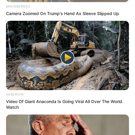
weitere Kalauer
BRAINBERRIES
Camera Zoomed On Trump's Hand As Sleeve Slipped Up
Quermania folgen:
Impressum & Kontakt
Smartphone Startseite
Suchen:
HABERION
Video Of Giant Anaconda Is Going Viral All Over The World.
Watch
Auf einigen Seiten dieses Projektes sind Affiliate-
Angebote integriert. Wenn etwas darüber gebucht oder