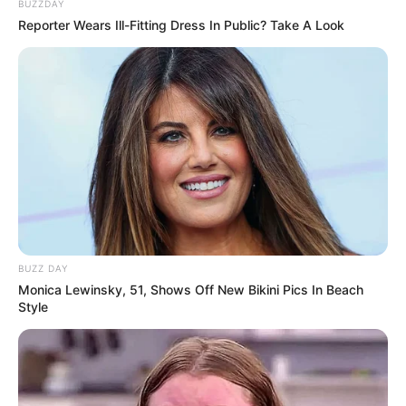
BUZZDAY
Reporter Wears Ill-Fitting Dress In Public? Take A Look
BUZZ DAY
Hier geht es zu den
schönsten Urlaubsregionen in
Monica Lewinsky, 51, Shows Off New Bikini Pics In Beach
Deutschland
und hier gibt es
Tipps für weltweite
Style
Reiseziele
. Hierzu gehören spannende Reiseberichte
über die
Insel der Dämonen, Monster, Drachen, Götter
und tausend Tempel
sowie die
Ostküste von Australien
.
Von dieser Seite aus können Hotels, Pensionen,