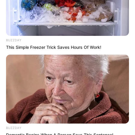
BUZZDAY
This Simple Freezer Trick Saves Hours Of Work!
BUZZDAY
Dementia Begins When A Person Says This Sentence!