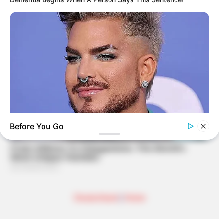
Before You Go
BUZZ DAY
Adam Lambert, 43, Takes Off Makeup, Leaves Us With No
Words
Deutschland
|
Home