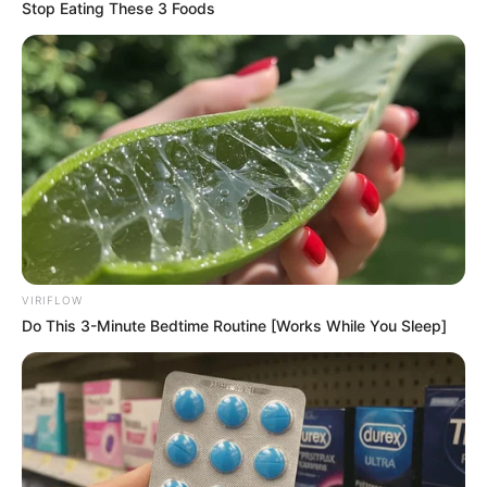
weitere Kalauer
Stop Eating These 3 Foods
Quermania folgen:
Impressum & Kontakt
Smartphone Startseite
Suchen:
VIRIFLOW
Do This 3-Minute Bedtime Routine [Works While You Sleep]
Auf einigen Seiten dieses Projektes sind Affiliate-
Angebote integriert. Wenn etwas darüber gebucht oder
gekauft wird, ist das eine Unterstützung, ohne dass sich