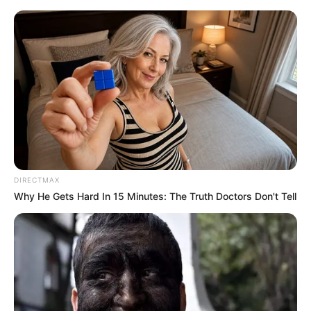
Berechnung der Route: Sechs-Seen-Platte
Duisburg-Wedau
DIRECTMAX
Why He Gets Hard In 15 Minutes: The Truth Doctors Don't Tell
Morgen ist Hohes Friedensfest (in Augsburg ein
Feiertag): Sonnabend, den 08.08.2026
Der Startpunkt wird per GPS berechnet: