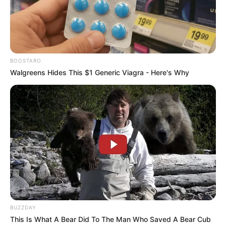
dadurch der Preis ändert.
BOOSTARO
Walgreens Hides This $1 Generic Viagra - Here's Why
BUZZDAY
This Is What A Bear Did To The Man Who Saved A Bear Cub