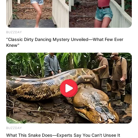
Auswahl von regelmäßig stattfindenden
Veranstaltungen in Nordrhein-Westfalen (z.B.
Volks- und Stadtfeste):
Open Air Pfingst-Rockmusikfest Werden
BUZZDAY
“Classic Dirty Dancing Mystery Unveiled—What Few Ever
Pfingstkirmes Menden
Knew"
Sterkrader Fronleichnamskirmes
Größte Kirmes am Rhein in Düsseldorf
Libori in Paderborn
Neusser Schützenfest
Pützchens Markt in Bonn
Hüstener Kirmes in Arnsberg
Rhein in Flammen
Allerheiligenkirmes in Soest
BUZZDAY
Weihnachtsmärkte in Nordrhein-Westfalen
What This Snake Does—Experts Say You Can't Unsee It