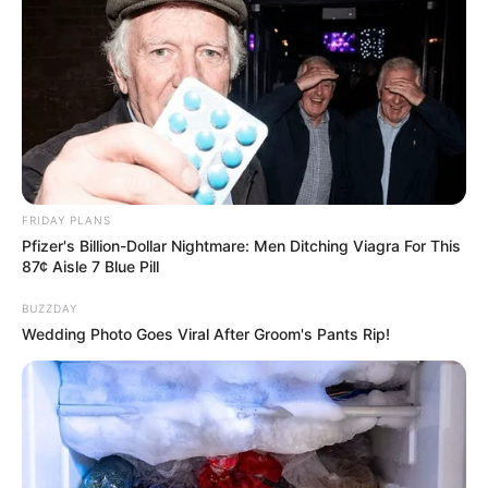
NRW. Wir übernehmen für die Richtigkeit der Angaben in
diesem Veranstaltungsplan keine Gewähr.
Veranstaltungen, Events und Partys für Bad
Berleburg (
Veranstaltung eintragen
):
Es sind aktuell keine Veranstaltungen für Bad
Berleburg eingetragen. Nächste eingetragene
FRIDAY PLANS
Veranstaltung in Nordrhein-Westfalen: 26. Kölner
Pfizer's Billion-Dollar Nightmare: Men Ditching Viagra For This
Bierbörse im
Veranstaltungsplan für Köln
87¢ Aisle 7 Blue Pill
(07.08.2026 15:00 Uhr - 09.08.2026 20:00 Uhr).
Weiter geht es hier mit
Veranstaltungen in ganz Nor
BUZZDAY
Wedding Photo Goes Viral After Groom's Pants Rip!
drhein-Westfalen
. Veranstaltungen können hier
auch
kostenlos eingetragen
werden.
Veranstaltungshinweise für Bad Berleburg sind
auch unter
www.bad-berleburg.de
zu finden.
Hier für den nächsten Urlaub
kostenlose Kataloge b