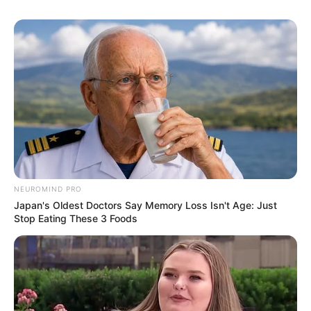
statt mit ihren Herdenarmeen so viele andere Menschen
zu ermorden?
weitere Kalauer
Quermania folgen:
Impressum & Kontakt
Smartphone Startseite
NEUROMIND PRO
Suchen:
Japan's Oldest Doctors Say Memory Loss Isn't Age: Just
Stop Eating These 3 Foods