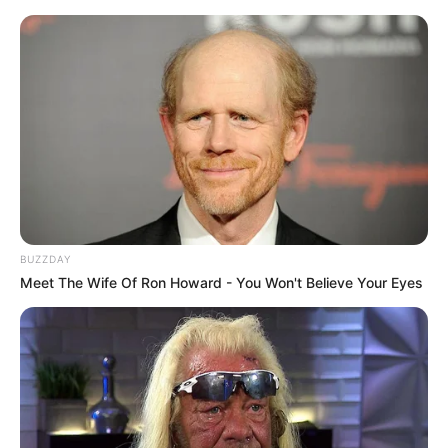
Volksfeste in Nordrhein-Westfalen
Links zu weiteren regelmäßigen Veranstaltungen
in Nordrhein-Westfalen:
St. Georgsritt in Kallmuth (Reiterprozession)
Mahl- und Backtage im Mühlenkreis von Minden-Lü
bbecke
Dürpelfest in Solingen-Ohligs
BUZZDAY
Meet The Wife Of Ron Howard - You Won't Believe Your Eyes
Veranstaltungen in den anderen Bundesländern:
Kostenlose Veranstaltungen
Veranstaltungsübersichten nach Bundesländern