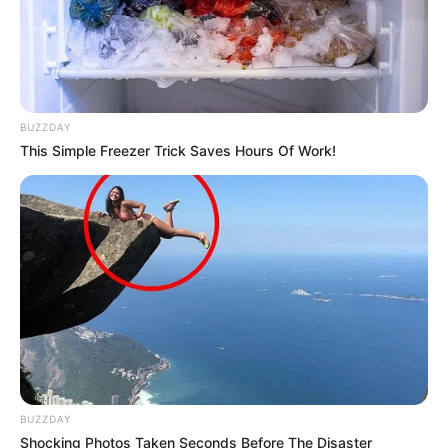
estellen
.
Veranstaltung in Bad Berleburg eintragen
BUZZDAY
Die schönsten Ausflugsziele und
This Simple Freezer Trick Saves Hours Of Work!
Sehenswürdigkeiten in Nordrhein-Westfalen:
BUZZDAY
Shocking Photos Taken Seconds Before The Disaster