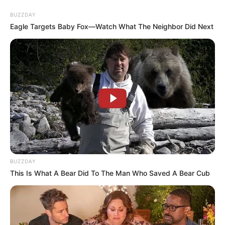
BUZZDAY
Eagle Targets Baby Fox—Watch What The Neighbor Did Next
BUZZDAY
This Is What A Bear Did To The Man Who Saved A Bear Cub