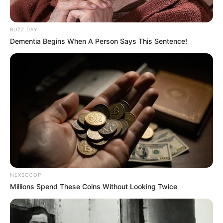
BUZZ DAY
Dementia Begins When A Person Says This Sentence!
NEXSCOOP
Millions Spend These Coins Without Looking Twice