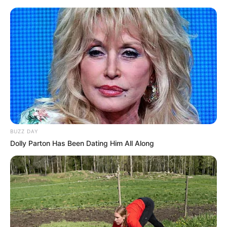
Stadtführer, Reiseleiter und Tickets St. Goar
Geldtausch im Urlaub
Kapitalanlagen
Bald ist Hohes Friedensfest (in Augsburg ein Feiertag):
Sonnabend, den 08.08.2026
Hier können Sie vor Ihrer Reise nach
St. Goar
, aber auch
BUZZ DAY
wenn Sie bereits an Ihrem Reiseziel sind, eine Reise-
Dolly Parton Has Been Dating Him All Along
oder Stadtführung für St. Goar und die erweiterte
Umgebung online buchen. Ebenso ist manchmal sogar
die Buchung eines persönlichen Reise- oder Stadtführers
für Einzeltouristen und kleinere Gruppen möglich. Es
werden bei den angebotenen Besichtigungstouren alle
wichtigen Sehenswürdigkeiten besucht, wobei auch
spannende Hintergrundinformationen vermittelt werden