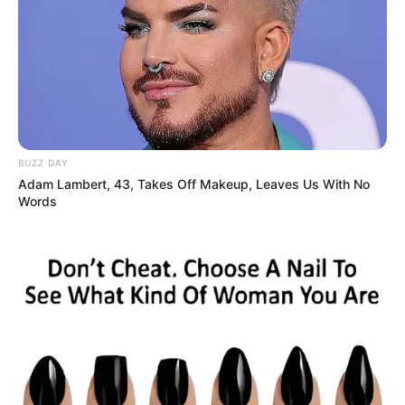
Weiter geht es mit den
schönsten Städtereisezielen in
Deutschland
. Hierzu gehören
reizvolle Kurstädte
und
historische Städte
mit
romantischen Stadtkernen
. Sie sind
beliebte Wochenendreiseziele
.
BUZZ DAY
Adam Lambert, 43, Takes Off Makeup, Leaves Us With No
Words
Und hier das passende
Hotel in St. Goar
buchen.
Wenig bekannte Sehenswürdigkeiten und
Ausflugsziele:
Söder Tor in Bad Sooden-Allendorf
-
Botanischer Garten
in Osnabrück