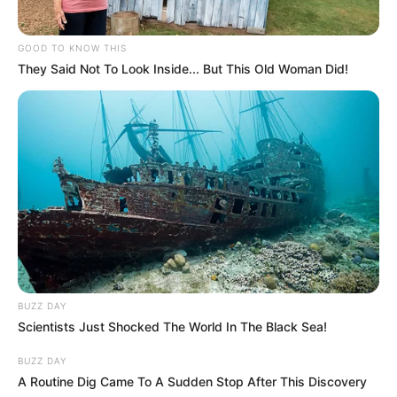
GOOD TO KNOW THIS
They Said Not To Look Inside... But This Old Woman Did!
BUZZ DAY
Scientists Just Shocked The World In The Black Sea!
BUZZ DAY
A Routine Dig Came To A Sudden Stop After This Discovery