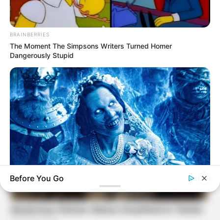
BRAINBERRIES
The Moment The Simpsons Writers Turned Homer
Dangerously Stupid
Before You Go
ZESTRADAR
Disney Spent Millions On These Movies... And Nobody
Watched