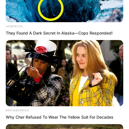
HABERION
They Found A Dark Secret In Alaska—Cops Responded!
BRAINBERRIES
Why Cher Refused To Wear The Yellow Suit For Decades