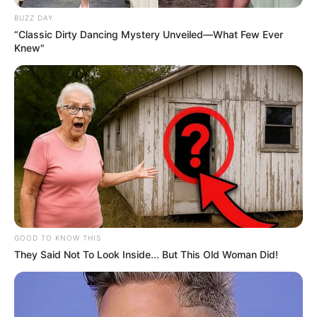
BUZZ DAY
“Classic Dirty Dancing Mystery Unveiled—What Few Ever
Knew"
GOOD TO KNOW THIS
They Said Not To Look Inside... But This Old Woman Did!