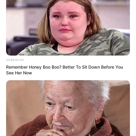
Smartphone Startseite
Suchen:
HABERION
Remember Honey Boo Boo? Better To Sit Down Before You
See Her Now
Auf einigen Seiten dieses Projektes sind Affiliate-
Angebote integriert. Wenn etwas darüber gebucht oder
gekauft wird, ist das eine Unterstützung, ohne dass sich
dadurch der Preis ändert.