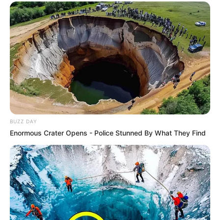
BUZZ DAY
Enormous Crater Opens - Police Stunned By What They Find