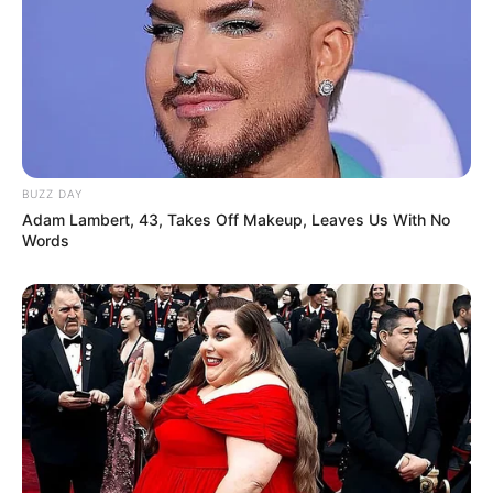
Auf einigen Seiten dieses Projektes sind Affiliate-
Angebote integriert. Wenn etwas darüber gebucht oder
gekauft wird, ist das eine Unterstützung, ohne dass sich
dadurch der Preis ändert.
BUZZ DAY
Adam Lambert, 43, Takes Off Makeup, Leaves Us With No
Words