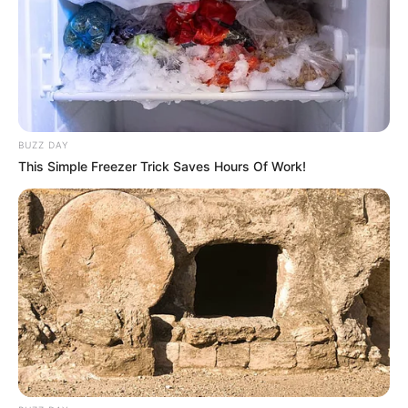
Bademöglichkeiten per
E-Mail
vorgeschlagen werden.
Diese Seite mit Bademöglichkeiten zeigt die Ergebnisse
der
Suche nach Freizeit- und Erlebnisbädern in
Deutschland
. Desweiteren gibt es noch
Wellnessangebote
für Neuhaus am Rennweg und ganz
Deutschland. Interessant sind sicher auch die
BUZZ DAY
Informationen zu
Campingplätzen
.
This Simple Freezer Trick Saves Hours Of Work!
Deutschlandweit Veranstaltung kostenlos
eintragen: