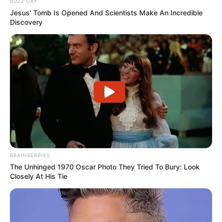
BUZZ DAY
Wäre es nicht besser, wenn sich die Präsidenten und
Jesus' Tomb Is Opened And Scientists Make An Incredible
Generäle mit Knüppeln gegenseitig erschlagen würden,
Discovery
statt mit ihren Herdenarmeen so viele andere Menschen
zu ermorden?
weitere Kalauer
Quermania folgen:
Impressum & Kontakt
Smartphone Startseite
BRAINBERRIES
The Unhinged 1970 Oscar Photo They Tried To Bury: Look
Suchen:
Closely At His Tie