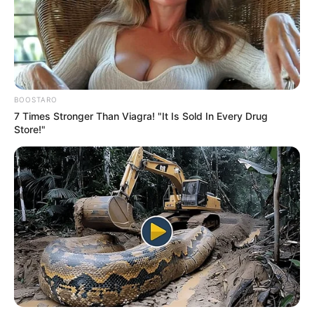
Informationen unter
www.sprung-frei.de
.
Hier geht es zu allen weiteren Ausflugszielen und
Sehenswürdigkeiten in und um
Neuhaus am Rennw
eg
und in der Region
Thüringer Schiefergebirge
.
BOOSTARO
7 Times Stronger Than Viagra! "It Is Sold In Every Drug
Store!"
Weitere Bademöglichkeiten, insbesondere in Spaß- und
Erlebnissbädern, aber auch an Badeseen, gibt es auch in
den Rubriken
Baden in Thüringen
und
Baden in Franken
.
An vielen Badeseen liegen außerdem schöne
Campingplätze
.
Kompass zu den Nachbarregionen von Neuhaus
am Rennweg, Lauscha und Lichtetal am
Rennsteig: