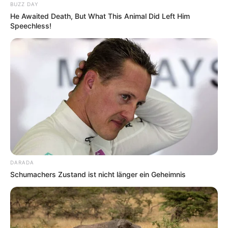
BUZZ DAY
He Awaited Death, But What This Animal Did Left Him
Stausee Hohenwarte
Speechless!
Südöstlich von Saalfeld liegt der oft auch
als Thüringer Meer bezeichnete Stausee
Hohenwarte. Er ist ein beliebtes
Touristenziel, zu dem unter anderem Campingplätze,
Bademöglichkeiten, Bootsverleihe (Ruderboote, Kanus,
Tretboote, Segelschiffe und Motorboote),
Schiffsrundfahrten, Wasserskiangebote und
Tauchstationen gehören.
Ardesia Therme Bad Lobenstein
Die mit Thermalsole gespeiste Anlage im
DARADA
Moorbad Bad Lobenstein bietet
Schumachers Zustand ist nicht länger ein Geheimnis
Entspannung und Erholung für die ganze
Familie.