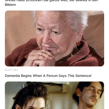
Bildern
BUZZ DAY
Dementia Begins When A Person Says This Sentence!