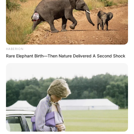
Links zu Bademöglichkeiten mit Spaßbädern,
Freizeitbädern und Badeseen bzw. Badestränden
in und um Neuhaus am Rennweg, Lauscha und
Lichtetal am Rennsteig:
Sonnebad in Sonneberg - Das Erlebnisbad mit
Rutschen und Strömungskanal bietet Badespaß und
HABERION
Wellness für Groß und Klein. Informationen unter
w
Rare Elephant Birth—Then Nature Delivered A Second Shock
ww.sonnebad-sonneberg.de
.
Saalemaxx in Rudolstadt - Das Erlebnisbad mit
Wellenbad und Wasserrutschen bietet Badespaß für
Groß und Klein. Informationen unter
www.saalemax
x.de
.
Waldbad am Lenkgrund in Frauenwald - Mitten in
den Höhenzügen des Thüringer Waldes wartet
dieses von dichten Wäldern umgebene Freibad auf
seine Gäste. Durch seine Lage und der ständigen