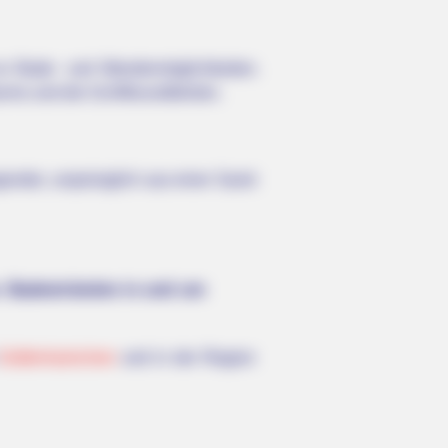
es Bade- und Wandermöglichkeiten.
rms und die Schiffsrundfahrten.
ender, ursprünglich aus einer Sand-
. Badestränden in und um
Gräfenhainichen
und in der Region