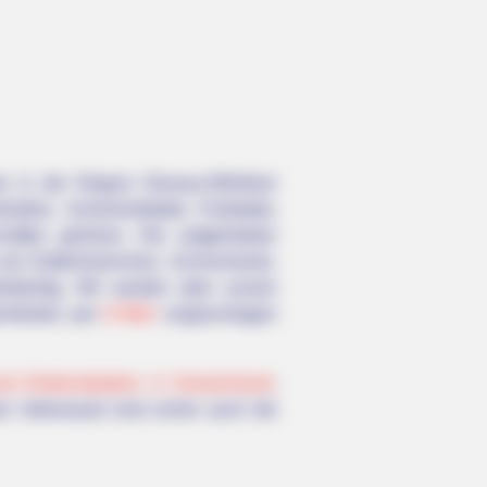
 in der Region Dessau-Wörlitzer
mhallen, Schwimmbäder, Freibäder,
ften gehören. Die aufgelisteten
on Gräfenhainichen, Zschornewitz,
llständig. Wir werden aber unsere
ichkeiten per
E-Mail
vorgeschlagen
nd Erlebnisbädern in Deutschland
.
. Interessant sind sicher auch die