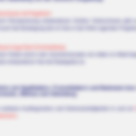
zschesee mit Pegelturm
ch Renaturierung entstandenen Großen Goitzschesee gibt 
d auch die Besteigung des im See in die Höhe ragenden Pegeltu
aues Auge Bad Schmiedeberg
ner Heide lockt in den Sommermonaten ein mitten im Wald lieg
be entstandener See die Badegäste an.
iten mit Spaßbädern, Freizeitbädern und Badeseen bzw
rnewitz, Möhlau und Jüdenberg:
n weiteren Ausflugszielen und Sehenswürdigkeiten in und um
tenreich
.