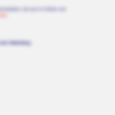
issbädern, die auch im Winter und
halt
.
 und Jüdenberg: