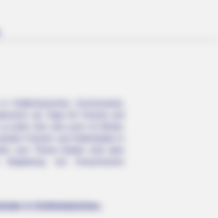
in Gräfenhainichen, Zschornewitz,
nreich als Tipps für Freizeit und
zu jeder Zeit, also auch im Winter,
isten Freizeit- und Hallenbäder in
iten zum Thema Baden sind aber
 Begleitung von Erwachsenen
änden in Gräfenhainichen,