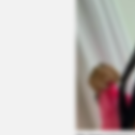
HABERION
Remember Honey Boo Boo? Better 
See Her Now