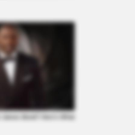
DAY
ember Tiger's Ex-Wife? Try Not
Smile When You See Her Now