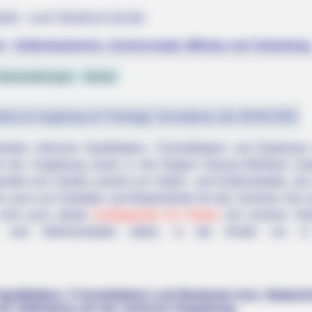
äder und Badestrände
ch - Gräfenhainichen, Zschornewitz, Möhlau und Jüdenberg
eranstaltungen
Hotels
fest (in Augsburg ein Feiertag): Sonnabend, den 08.08.2026
eiten inklusive Spaßbädern, Freizeitbädern und Badeseen 
 der Umgebung sowie in der Region Dessau-Wörlitzer Garte
andelt sich hierbei sowohl um Hallen- und Erlebnisbäder, die 
s auch um Freibäder und Badestrände für den Sommer. Die me
sind auch ideale
Ausflugsziele für Kinder
. Auf unseren Se
r- und Wellnessbäder dabei, in die Kinder nur in
Spaßbädern, Freizeitbädern und Badeseen bzw. Badestr
nd Jüdenberg mit der weiteren Umgebung: