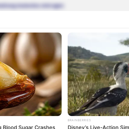
altung kostenlos eintragen:
 sich die Präsidenten und Generäle mit Knüppeln gegenseitig 
dere Menschen zu ermorden?
Impressum & Kontakt
Auf Quermania werben
BRAINBERRIES
ng Blood Sugar Crashes
Disney’s Live-Action Si