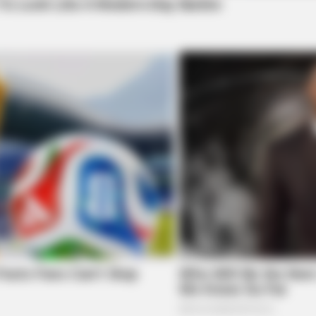
BUZZ DAY
BUZZ 
's
The Equine Woman You've Never
Rem
Seen Before
To 