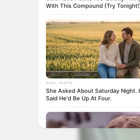
With This Compound (Try Tonight!
Suchen:
Auf einigen Seiten dieses P
eine Unterstützung, ohne da
RURAL HEARTS
She Asked About Saturday Night.
Said He'd Be Up At Four.