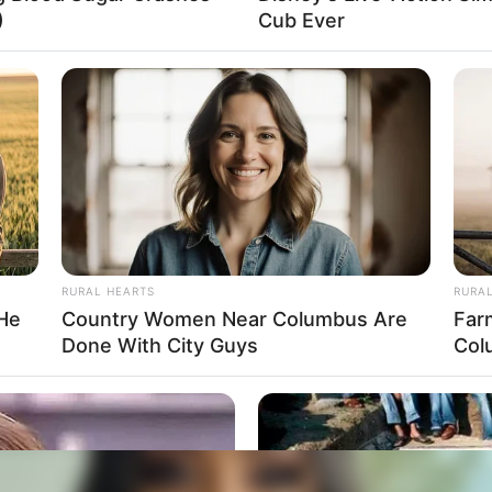
)
Cub Ever
rojektes sind Affiliate-Angebote integriert. Wenn etwas darüber
ss sich dadurch der Preis ändert.
RURAL HEARTS
RURA
 He
Country Women Near Columbus Are
Far
Done With City Guys
Col