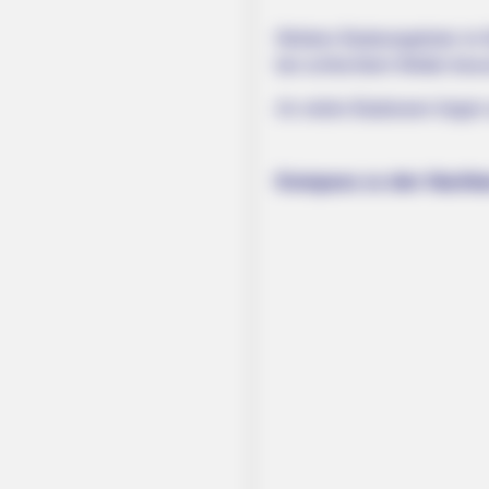
Weitere Badeangebote im B
bei schlechtem Wetter besu
An vielen Badeseen liege
Kompass zu den Nachbar