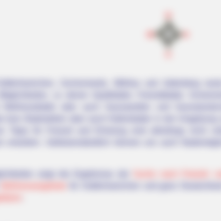
N
W
O
S
fenhainichen, Zschornewitz, Möhlau und Jüdenberg sowie
e Möglichkeiten, zu denen Spaßbäder, Freizeitbäder, Schwim
Wellnessbäder aber auch Saunawelten und Saunalandscha
 bzw. Badestellen aber auch Hallenbäder in der Umgebung v
 Tipps für Freizeit und Erholung sind allerdings nicht vo
ck erweitern. Selbstverständlich können uns auch Bademögl
ichkeiten zeigt die Ergebnisse der
Suche nach Freizeit- u
h
Wellnessangebote
für Gräfenhainichen und ganz Deutschland
lätzen
.