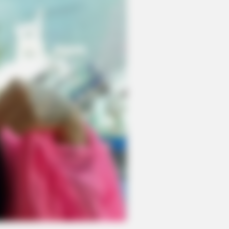
avish Burial Of A Gypsy Tycoon