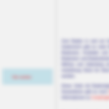
Zum Baden in und um Grä
Gartenreich gibt es viel
Badeseen, Kurbäder und 
Badeseen und Badestrände
Möhlau und Jüdenberg als
Aufzählung Stück für Stü
werden.
Hier werben
Diese Seite mit Bademögl
Desweiteren gibt es noc
Informationen zu
Campingp