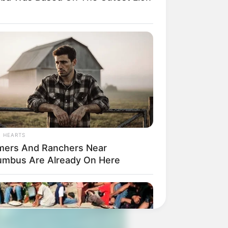
 gebucht oder gekauft wird, ist das
L HEARTS
mers And Ranchers Near
umbus Are Already On Here