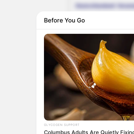
Deutschlandweit Veranst
Before You Go
Wäre es nicht besser, wenn
Herdenarmeen so viele an
Quermania folgen:
GLYCOGEN SUPPORT
Columbus Adults Are Quietly Fixi