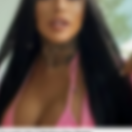
HABERION
To Sit Down Before You
Opulence In Grief: The L