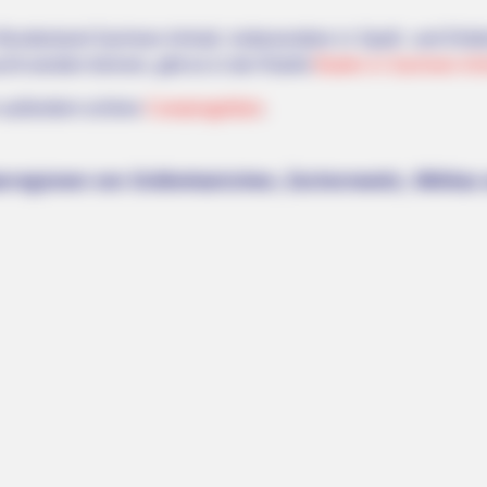
undesland Sachsen-Anhalt, insbesondere in Spaß- und Erlebn
cht werden können, gibt es in der Rubrik
Baden in Sachsen-An
n außerdem schöne
Campingplätze
.
regionen von Gräfenhainichen, Zschornewitz, Möhlau