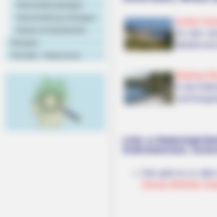
Veranstaltungstipps
Veranstaltung eintragen
Großer Goit
Hotels & Unterkünfte
An dem dur
Rezepte
Beliebt sin
Kontakt - Impressum
Badesee Bl
In der Dübe
und Kiesgru
Links zu Bademöglichke
Gräfenhainichen, Zscho
Hier geht es zu alle
Dessau-Wörlitzer Gar