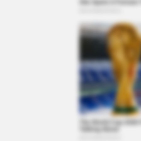
BUZZ DAY
Look Closer When You See Barron
Girlfriend