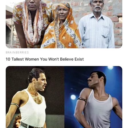
Freizeitparks sind auch gut für die Ausrichtung einer
Kindergeburtstagsfeier
geeignet.
Freizeitparks in Bad Wimpfen, Bad Friedrichshall,
Gundelsheim, Oedheim, Offenau und
Untereisesheim mit der weiteren Umgebung:
BRAINBERRIES
Technik Museum Sinsheim
10 Tallest Women You Won't Believe Exist
Viel mehr als nur ein Museum ist die
unmittelbar neben der Autobahn bei
Sinsheim aufgebaute Ausstellung. Genau
genommen handelt es sich um eine spektakuläre
Erlebniswelt mit begehbaren Flugzeugen, Technik zum
Anfassen und Ausprobieren, IMAX-Kino und weiteren
Überraschungen.
Erlebnispark Tripsdrill
Südlich von Brackenheim kann der älteste