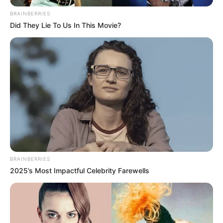
Erlebnispark von
Schwaben
besucht
BRAINBERRIES
werden. Es gibt hier mehr als 100
Did They Lie To Us In This Movie?
originelle und rasante Attraktionen, zu denen neben
Achter- und Wildwasserbahnen auch Museen und ein
Wildpark gehören.
Links zu Freizeitparks in und um Bad Wimpfen,
Bad Friedrichshall, Gundelsheim, Oedheim,
Offenau und Untereisesheim:
Für Bad Wimpfen und Umgebung wurde kein
Freizeitpark erfasst. Alternativ kann aber auch unter
BRAINBERRIES
den
Erlebnisausflugszielen für Bad Wimpfen
2025’s Most Impactful Celebrity Farewells
geschaut werden.
Hier geht es zu weiteren Ausflugszielen und
Sehenswürdigkeiten in und um
Bad Wimpfen
.