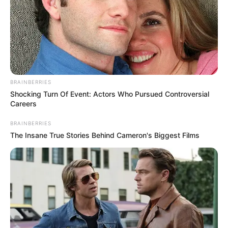
BRAINBERRIES
Shocking Turn Of Event: Actors Who Pursued Controversial
Careers
Ferienwohnungen, Ferienhäuser und Unterkünfte gibt
es unter
www.tourist-online.de
BRAINBERRIES
The Insane True Stories Behind Cameron's Biggest Films
Deutschlandweit Veranstaltung kostenlos
eintragen: