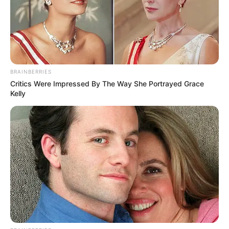
BRAINBERRIES
Critics Were Impressed By The Way She Portrayed Grace
Kelly
Und hier sind die
schönsten Burgen
zu sehen.
Kompass zu den Nachbarregionen von Bad
Windsheim und Ipsheim:
N
W
O