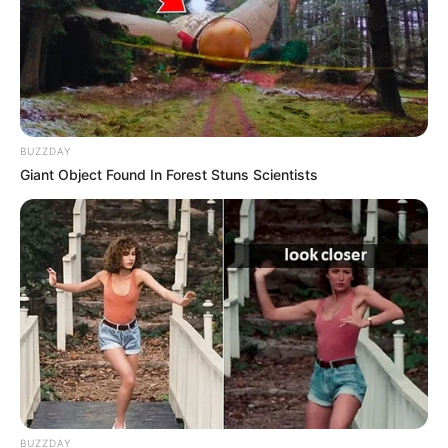
Angebote integriert. Wenn etwas darüber gebucht oder
gekauft wird, ist das eine Unterstützung, ohne dass sich
dadurch der Preis ändert.
BUZZDAY
Giant Object Found In Forest Stuns Scientists
BUZZDAY