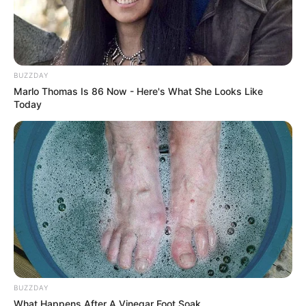
BUZZDAY
Marlo Thomas Is 86 Now - Here's What She Looks Like
Today
BUZZDAY
What Happens After A Vinegar Foot Soak