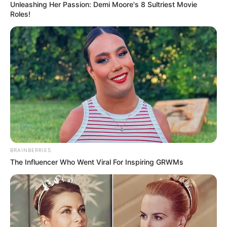
Unleashing Her Passion: Demi Moore's 8 Sultriest Movie
Roles!
Hier werden die
schönsten Schlösser
vorgestellt.
BRAINBERRIES
The Influencer Who Went Viral For Inspiring GRWMs