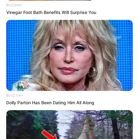
zu ermorden?
BUZZDAY
Vinegar Foot Bath Benefits Will Surprise You
weitere Kalauer
Quermania folgen:
Impressum & Kontakt
Smartphone Startseite
Suchen:
BUZZ DAY
Dolly Parton Has Been Dating Him All Along
Auf einigen Seiten dieses Projektes sind Affiliate-