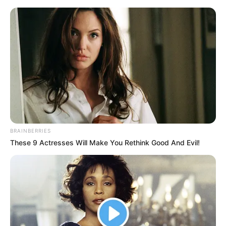
Naturpark Frankenhöhe - Schlösser, Burgen und
Klosteranlagen in und um Bad Windsheim und Ipsheim
Ausflugsziele
Hotels
Veranstaltungen
Bald ist Hohes Friedensfest (in Augsburg ein Feiertag):
Sonnabend, den 08.08.2026
BRAINBERRIES
Hier werden als Sehenswürdigkeiten und Ausflugsziele
These 9 Actresses Will Make You Rethink Good And Evil!
lohnende Schlösser und Burgen in und im Umkreis von
Bad Windsheim und Ipsheim vorgestellt und beschrieben.
Sie gehören zu den Touristenzielen in der Ausflugsregion
Naturpark Frankenhöhe nebst angrenzenden Gebieten.
Außerdem haben auch Klosteranlagen oft eine große
Ähnlichkeit mit Schlossanlagen und Burgen, weshalb
diese hier bzw. auf den nachfolgenden Seiten ebenfalls