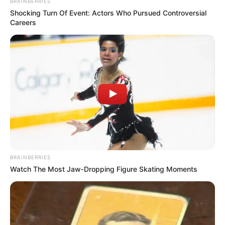
BRAINBERRIES
S
Shocking Turn Of Event: Actors Who Pursued Controversial
Careers
Die Burgen, Festungen, Schlösser und Klöster in und im
Umkreis von Bad Windsheim, in der Ausflugsregion
Naturpark Frankenhöhe, sind Unterrubriken der
schönsten Schlösser in Deutschland
und der
schönsten
Burgen in Deutschland
. Klosteranlagen in anderen
Regionen sind außerdem in der speziellen Suche für
Klöster und Abteien
zu finden. Und ebenso interessant ist
sicher die Geschichte, wie
aus Burgen Schlösser wurden
.
BRAINBERRIES
Watch The Most Jaw‑Dropping Figure Skating Moments