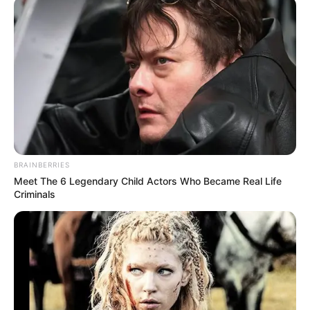
Ipsheim:
Schloss Virnsberg - Die interessante Schlossanlage
besteht aus zwei Bauabschnitten (mittelalterliche
Burg und barocker Wirtschaftshof). Informationen
unter
www.schloss-virnsberg.de
.
Schwanberg - Auf dem 474 Meter hohen Berg im
Naturpark Steigerwald befindet sich ein um 1900
erbautes Schloss mit großzügig angelegtem
BRAINBERRIES
Schlosspark, der für seine Putten und
Meet The 6 Legendary Child Actors Who Became Real Life
Steinmetzarbeiten berühmt ist. Die Anlage wird
Criminals
heute als christliches Zentrum genutzt.
Informationen unter
de.wikipedia.org/
wiki/Schwanbe
rg
.
Scheinfeld und Schloss Schwarzenberg - Über der
kleinen Stadt Scheinfeld thront das prunkvolle
Schloss der ursprünglich deutschen heute aber eher