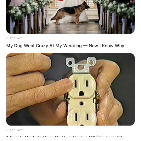
BUZZDAY
My Dog Went Crazy At My Wedding — Now I Know Why
BUZZDAY
1 Simple Hack To Save On Your Electric Bill (Try Tonight)