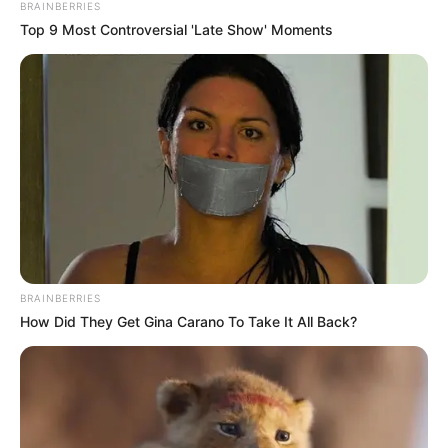
BRAINBERRIES
Marktbreit - Ein kleines Städtchen am Main mit
Top 9 Most Controversial 'Late Show' Moments
Maintor, Malerwinkelhaus, Renaissancerathaus,
Seinsheimschem Schloss, Wertheimer Haus,
historischem Frachtkran und Resten der
Stadtmauer, zwischen Kitzingen und Ochsenfurt.
Informationen unter
www.marktbreit.de
.
Weitere Schlösser und Burgen als Ausflugsziele für
Bad Windsheim sind auch unter
Schlösser in Bayer
n
und
Burgen in Bayern
aufgelistet.
Hier geht es zu allen Ausflugszielen und
Sehenswürdigkeiten in und um
Bad Windsheim und
BRAINBERRIES
Ipsheim
. Außerdem sind in der Region
Stadt- und Er
How Did They Get Gina Carano To Take It All Back?
lebnisführungen buchbar
.
Die schönsten Schlösser und Burgen in