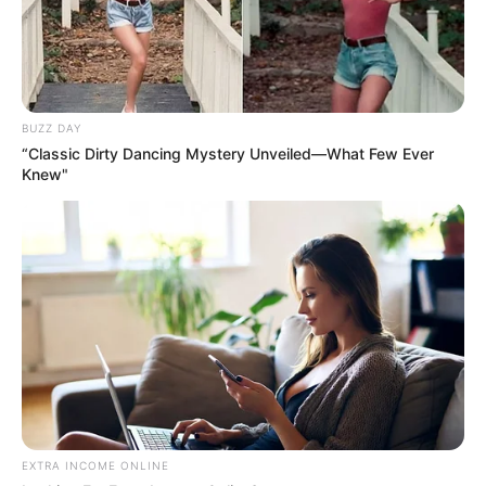
BUZZ DAY
“Classic Dirty Dancing Mystery Unveiled—What Few Ever
Knew"
Und hier sind die
schönsten Burgen
zu sehen.
Kompass zu den Nachbarregionen von Neuruppin:
N
W
O
EXTRA INCOME ONLINE
S