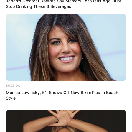
Japan's Greatest Doctors Say Memory Loss Isn't Age: Just
Stop Drinking These 3 Beverages
weitere Kalauer
Quermania folgen:
Impressum & Kontakt
Smartphone Startseite
Suchen:
BUZZ DAY
Monica Lewinsky, 51, Shows Off New Bikini Pics In Beach
Style
Auf einigen Seiten dieses Projektes sind Affiliate-
Angebote integriert. Wenn etwas darüber gebucht oder