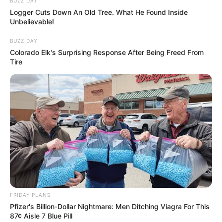
Deutschland:
BUZZ DAY
Logger Cuts Down An Old Tree. What He Found Inside
Unbelievable!
BUZZ DAY
Colorado Elk's Surprising Response After Being Freed From
Tire
FRIDAY PLANS
Pfizer's Billion-Dollar Nightmare: Men Ditching Viagra For This
87¢ Aisle 7 Blue Pill