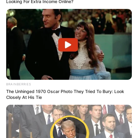
Looking For Extra Income Online?
Die Burgen, Festungen, Schlösser und Klöster in und im
Umland von Neuruppin, in der Ausflugsregion Land
Ruppin, sind Unterrubriken der
schönsten Schlösser in
Deutschland
und der
schönsten Burgen in Deutschland
.
Klosteranlagen in anderen Regionen sind außerdem in
der speziellen Suche für
Klöster und Abteien
zu finden.
Und ebenso interessant ist sicher die Geschichte, wie
aus
Burgen Schlösser wurden
.
BRAINBERRIES
The Unhinged 1970 Oscar Photo They Tried To Bury: Look
Closely At His Tie