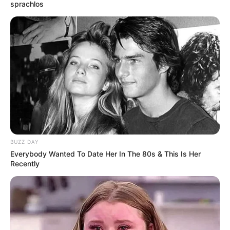
sprachlos
Schloss Meseberg - Eine wunderschöne
Barockanlage mit Barockgarten und
Landschaftspark an einem See bei Gransee. Da das
Schloss als Gästehaus der Bundesregierung
genutzt wird, kann es allerdings nur an wenigen
Tagen auch im Inneren besichtigt werden.
Informationen unter
de.wikipedia.org/wiki/
Schloss M
eseberg
.
Schloss Demerthin - In der Gemeinde Gumtow steht
eines der wenigen erhaltenen
BUZZ DAY
Renaissanceschlösser von Brandenburg. Nachdem
Everybody Wanted To Date Her In The 80s & This Is Her
Recently
die Anlage Jahrzehnte lang verfallen war, wurde sie
zwischen 1992 und 2004 wieder hergerichtet.
Informationen unter
de.wikipedia.org/wiki/
Schloss D
emerthin
.
Schloss Ribbeck - In der Gründerzeit wurde das in