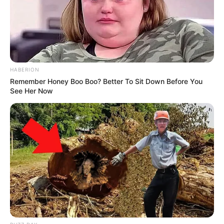
der Nähe von Nauen stehende Schloss für die
Familie derer von Ribbeck erbaut. Es beherbergt
heute ein Museum zum Werk und Leben Theodor
Fontanes. Informationen unter
www.schlossribbeck.
de
.
HABERION
Weitere Schlösser und Burgen als Ausflugsziele für
Remember Honey Boo Boo? Better To Sit Down Before You
Neuruppin sind auch unter
Schlösser in Brandenbur
See Her Now
g und in Berlin
sowie
Burgen in Brandenburg
aufgelistet.
Hier geht es zu allen Ausflugszielen und
Sehenswürdigkeiten in und um
Neuruppin
.
Außerdem sind in der Region
Stadt- und Erlebnisfüh
rungen buchbar
.
Die schönsten Schlösser und Burgen in