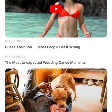
Wanderwege und Wanderziele für Marbach am
Neckar, Besigheim, Bennigen am Neckar, Freiberg
am Neckar, Bietigheim-Bissingen, Murr und
Pleidelsheim-Ingersheim und die weitere
Umgebung:
BRAINBERRIES
Hessigheimer Felsengärten
Guess Their Job — Most People Get It Wrong
Oberhalb des Neckars ragt nördlich von
Hessigheim eine Reihe von Felsen in die
BRAINBERRIES
Höhe. Sie sind ein beliebtes Wanderziel
The Most Unexpected Wedding Dance Moments
mit hervorragender Aussicht auf den Neckar und auch ein
viel besuchtes Klettergebiet. Die unter Naturschutz
stehenden Felsgebilde gehören zu den bedeutendsten
Geotopen in Deutschland.
Höhenpark Killesberg in Stuttgart
Durch seine riesigen Blumenbeete,
Springbrunnenanlagen, Wasserkaskaden,