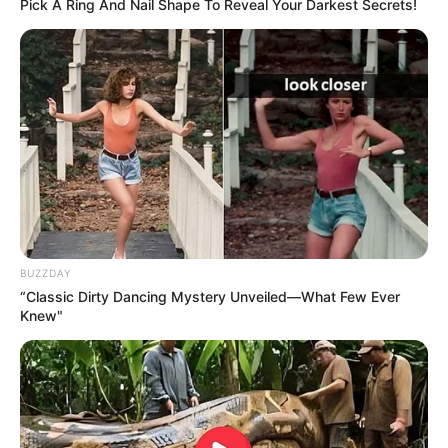
Pick A Ring And Nail Shape To Reveal Your Darkest Secrets!
BUZZDAY
“Classic Dirty Dancing Mystery Unveiled—What Few Ever
Knew"