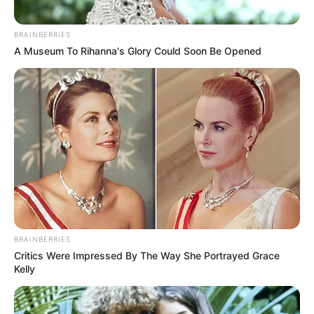
dem Auto zu erreichende Berggaststätte.
Informationen unter
de.wikipedia.org/
wiki/Wunnenst
BRAINBERRIES
ein
.
A Museum To Rihanna's Glory Could Soon Be Opened
Heuchelberger Warte - Oberhalb von Schwaigern
und Leingarten befindet sich der Höhenzug des
Heuchelbergs. Hier steht bereits seit 1483 ein
Wachturm, die Heuchelberger Warte, von dem aus
das gesamte Umland überblickt werden kann. Heute
dient das Bauwerk als Aussichtsturm. Zu dem
beliebten Ausflugsziel gehört auch eine Gaststätte
mit Biergarten. Informationen unter
de.wikipedia.org/
wiki/Heuchelberger Warte
.
Burgruine Weibertreu in Weinsberg - Schon von
BRAINBERRIES
weitem fällt oberhalb der Stadt Weinsberg die auf
Critics Were Impressed By The Way She Portrayed Grace
einem auffälligen Weinberg stehende Burg ins
Kelly
Auge. Obwohl die Anlage nur noch als Ruine
existiert besitzt sie noch ein imposantes Aussehen.