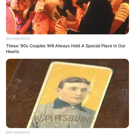
Heuchelberg ist ein ideales Ausflugsziel für Jung
und Alt. Es bietet dem Besucher viele Informationen
über die Natur im Allgemeinen, wie auch speziell
über das Gebiet des Naturparks Stromberg-
Heuchelberg. Dazu gibt es reichlich
BRAINBERRIES
Informationsmaterial und viele Ausflugstipps über
These '90s Couples Will Always Hold A Special Place In Our
die Region. Neben der Multivisionsshow sind es vor
Hearts
allem auch die vielen, für Kinder besonders
schönen Elemente, wie eine kleine Kletterwand
oder ein Krabbeltunnel, welche das
Naturparkzentrum auszeichnen. Mit seiner Lage
mitten in der Natur und direkt am Stau- und Badesee
"Ehmetsklinge", ist das Naturparkzentrum darüber
hinaus ein super Ausgangspunkt für Wanderungen
in die Natur. So lässt sich z.B. der See auf
wunderschönen Rundwegen umwandern.
Informationen unter
www.naturpark-stromberg-heuc
helberg.de
. Eingetragen von Christian Lutz.
BRAINBERRIES