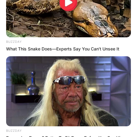
BUZZDAY
What This Snake Does—Experts Say You Can't Unsee It
BUZZDAY