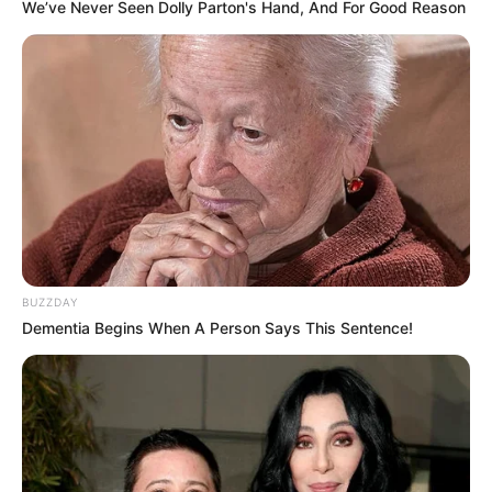
We’ve Never Seen Dolly Parton's Hand, And For Good Reason
Quermania folgen:
Impressum & Kontakt
Smartphone Startseite
Suchen:
BUZZDAY
Dementia Begins When A Person Says This Sentence!
Auf einigen Seiten dieses Projektes sind Affiliate-
Angebote integriert. Wenn etwas darüber gebucht oder
gekauft wird, ist das eine Unterstützung, ohne dass sich
dadurch der Preis ändert.