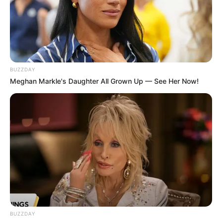
Deutschlandweit Veranstaltung kostenlos
eintragen:
BUZZDAY
Meghan Markle's Daughter All Grown Up — See Her Now!
Wäre es nicht besser, wenn sich die Präsidenten und
Generäle mit Knüppeln gegenseitig erschlagen würden,
statt mit ihren Herdenarmeen so viele andere Menschen
zu ermorden?
weitere Kalauer
BUZZDAY