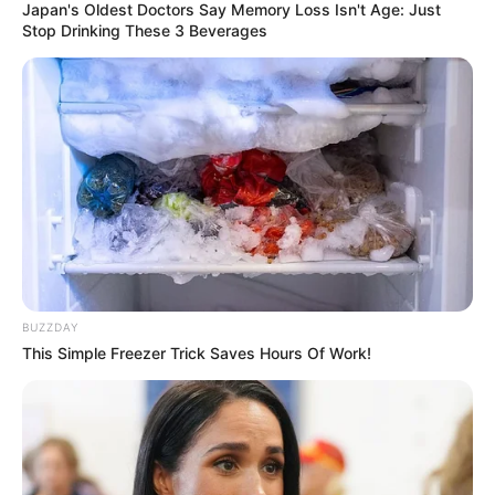
Japan's Oldest Doctors Say Memory Loss Isn't Age: Just
Stop Drinking These 3 Beverages
Unter den
schönsten Ausflugsziele und
Sehenswürdigkeiten in Deutschland
werden lohnende
Berglandschaften
,
Felsenregionen
,
Schluchten
,
Wässerfälle
,
romantische Flusstäler
und
Naturattraktionen
vorgestellt.
BUZZDAY
Morgen ist Hohes Friedensfest (in Augsburg ein
This Simple Freezer Trick Saves Hours Of Work!
Feiertag): Sonnabend, den 08.08.2026
Erlebnisse buchen und Gutscheine als Geschenk:
Puzzle