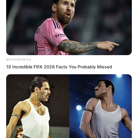
weitere Kalauer
Quermania folgen:
Impressum & Kontakt
Smartphone Startseite
BRAINBERRIES
10 Incredible FIFA 2026 Facts You Probably Missed
Suchen:
Auf einigen Seiten dieses Projektes sind Affiliate-
Angebote integriert. Wenn etwas darüber gebucht oder