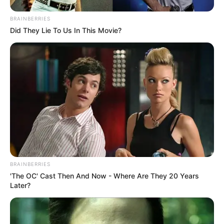
gekauft wird, ist das eine Unterstützung, ohne dass sich
dadurch der Preis ändert.
BRAINBERRIES
Did They Lie To Us In This Movie?
BRAINBERRIES
'The OC' Cast Then And Now - Where Are They 20 Years
Later?