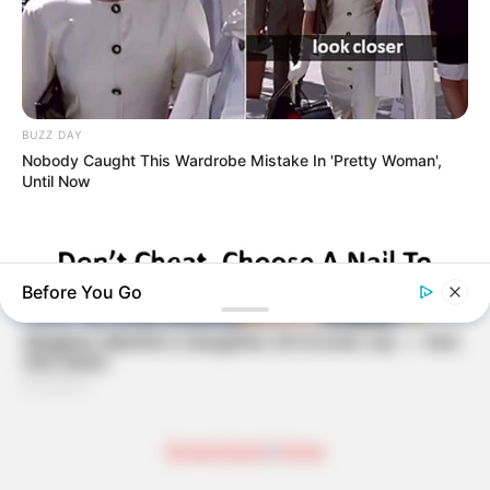
BUZZ DAY
Nobody Caught This Wardrobe Mistake In 'Pretty Woman',
Until Now
Before You Go
Deutschland
|
Home
BUZZ DAY