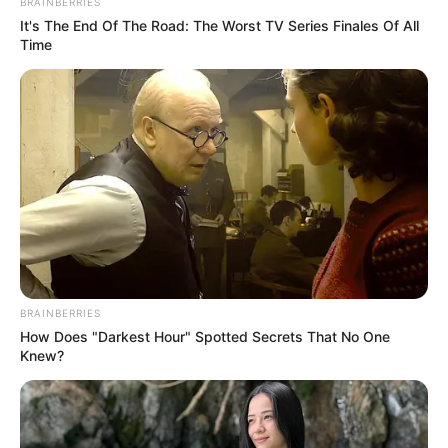
BRAINBERRIES
dieses Ritterordens.
It's The End Of The Road: The Worst TV Series Finales Of All
Time
Außerdem gibt es noch viele weitere
sehenswerte Städte
in Baden-Württemberg
, zu denen sich eine
Wochenendreise lohnt.
Übernachtungsangebote in Bad Mergentheim für
das Wochenende, ab Freitag, den 14.08.2026:
BRAINBERRIES
How Does "Darkest Hour" Spotted Secrets That No One
Knew?