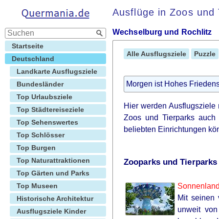
Ausflüge in Zoos und 
Wechselburg und Rochlitz
Startseite
Alle Ausflugsziele
Puzzle
Deutschland
Landkarte Ausflugsziele
Morgen ist Hohes Friedens
Bundesländer
Top Urlaubsziele
Hier werden Ausflugsziele 
Top Städtereiseziele
Zoos und Tierparks auch 
Top Sehenswertes
beliebten Einrichtungen k
Top Schlösser
Top Burgen
Top Naturattraktionen
Zooparks und Tierparks
Top Gärten und Parks
Top Museen
Sonnenland
Mit seinen 
Historische Architektur
unweit von
Ausflugsziele Kinder