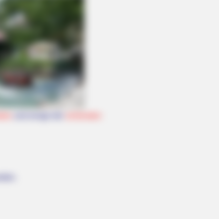
ten
und einige der
schönsten
rden.