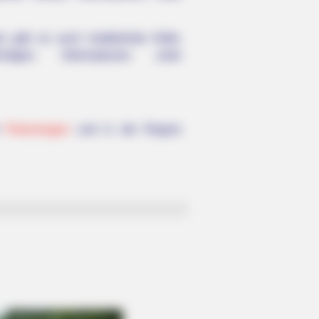
n gibt es auch krabbelnde Käfer,
igen. Informationen unter
m
Petershagen
und in der Region