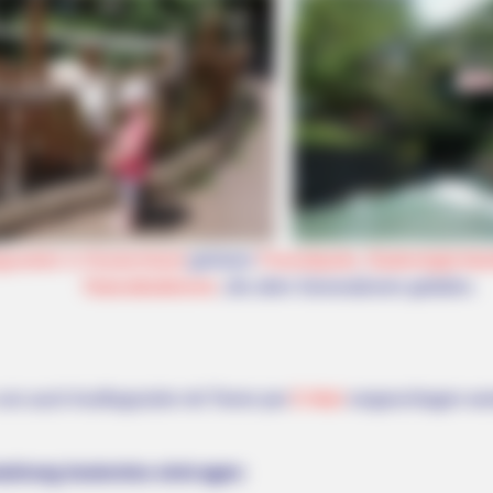
gszielen in Deutschland
gehören
Freizeitparks
,
Bademöglichkei
Naturattraktionen
, die allen Generationen gefallen.
uns auch Ausflugsziele mit Tieren per
E-Mail
vorgeschlagen we
altung kostenlos eintragen: