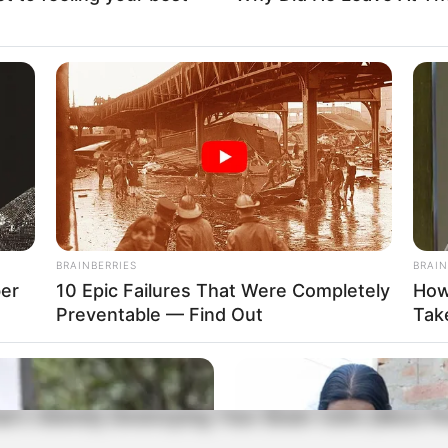
BRAINBERRIES
BRAIN
ber
10 Epic Failures That Were Completely
How
Preventable — Find Out
Take