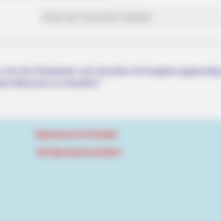
 sich die Präsidenten und Generäle mit Knüppeln gegenseitig 
dere Menschen zu ermorden?
Impressum & Kontakt
Auf Quermania werben