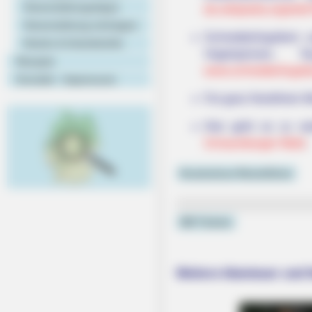
Veranstaltungstipps
de.wikipedia.org/wiki/
Veranstaltung eintragen
Schmetterlingsfarm 
Hotels & Unterkünfte
Vogelspinnen, 
Rezepte
www.schmetterlingsf
Kontakt - Impressum
Für ganz Nordrhein-W
Hier geht es zu we
Schaumburger Wald
.
Kostenlose Reiseführer
DB Tickets
Weitere Abenteuer und 