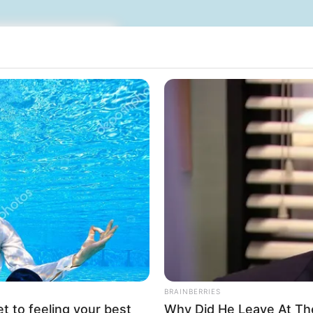
rojektes sind Affiliate-Angebote integriert. Wenn etwas darüber
ss sich dadurch der Preis ändert.
BRAINBERRIES
et to feeling your best
Why Did He Leave At Th