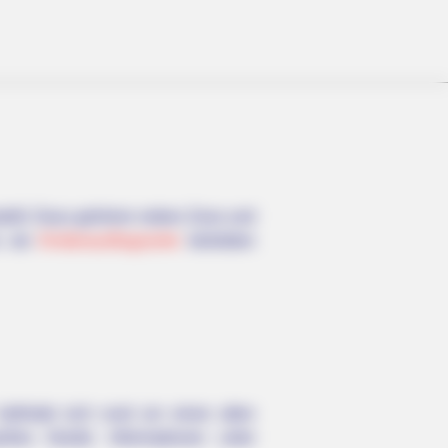
stellt. Dazu gehören neben Zoos und
s als
Kinderausflugsziele
beliebten
 befindet sich rund um einen alten
ßes Gestüt. Informationen unter