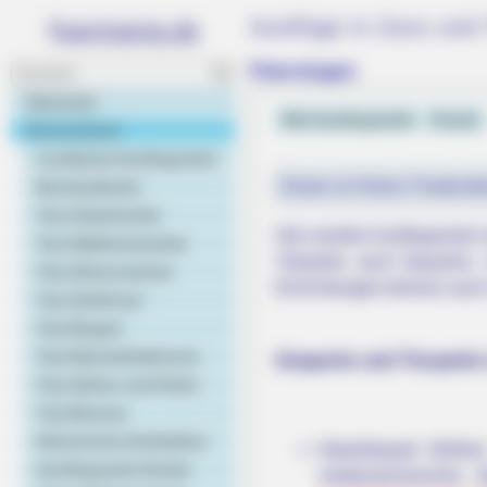
Ausflüge in Zoos und 
Petershagen
Startseite
Alle Ausflugsziele
Puzzle
Deutschland
Landkarte Ausflugsziele
Heute ist Hohes Friedersfe
Bundesländer
Top Urlaubsziele
Hier werden Ausflugsziele 
Top Städtereiseziele
Tierparks auch Aquarien,
Top Sehenswertes
Einrichtungen können auc
Top Schlösser
Top Burgen
Top Naturattraktionen
Zooparks und Tierparks
Top Gärten und Parks
Top Museen
Historische Architektur
Naturtierpark Ströhe
Ausflugsziele Kinder
niedersächsischen 