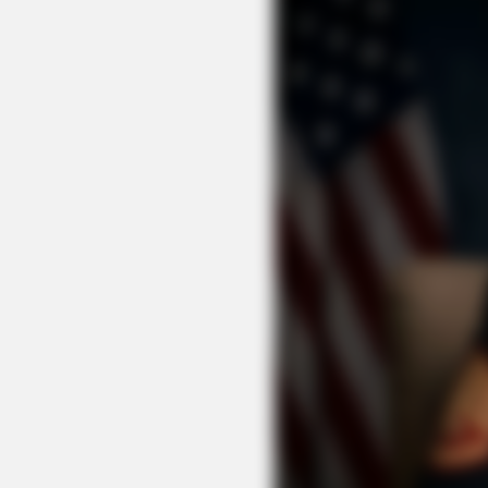
CTA LOVE
Why everything you thought you
knew about water might be wrong
BRAINBERRIES
Enter A World Of Weirdness: 8 Ho
Nobody Dies