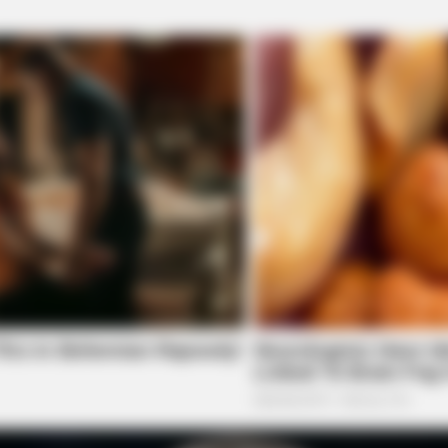
BRAINBERRIES
h Member Has This Unique
10 Tallest Women You Wo
BRAIN
It'
TV S