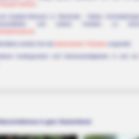
Tierpark Ströhen
.
und Insekten-Museum in Steinhude - Neben Schmetterlinge
Tausendfüßler und andere Insekten zu besicht
armsteinhude.de
.
estfalen werden hier die
bekanntesten Tierparks
vorgestellt.
iteren Ausflugszielen und Sehenswürdigkeiten in und u
Naturerlebnisse in ganz Deutschland: