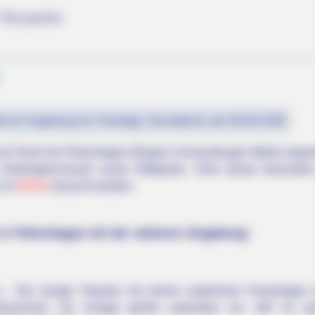
Tierparks
st (in Augsburg ein Feiertag): Sonnabend, der 08.08.2026
mit Tieren für Petershagen (Region Schaumburger Wald) vorge
 Greifvogelschauen sowie Wildparks. Viele dieser besonder
h im
Winter
besucht werden.
 in Petershagen mit der weiteren Umgebung:
n - Der riesige Tierpark mit seinen natürlichen Freianlagen
Bauernhof. Zur Anlage gehört außerdem ein 160 ha gro