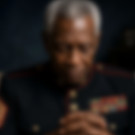
BRAINBERRIES
Have You Seen Her GRWM? She
Inspires Millions
rror Movies Where