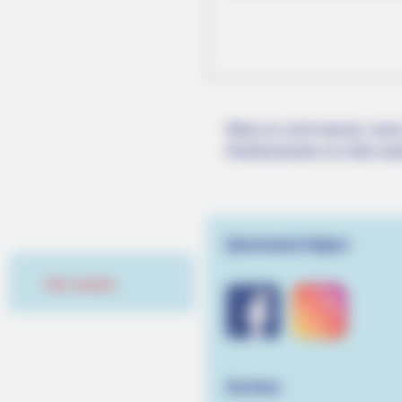
Wäre es nicht besser, wenn
Herdenarmeen so viele an
Quermania folgen:
Hier werben
Suchen: