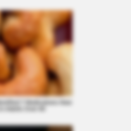
n't Believe Exist
BERRIES
s The End Of The Road: The Worst
eries Finales Of All Time