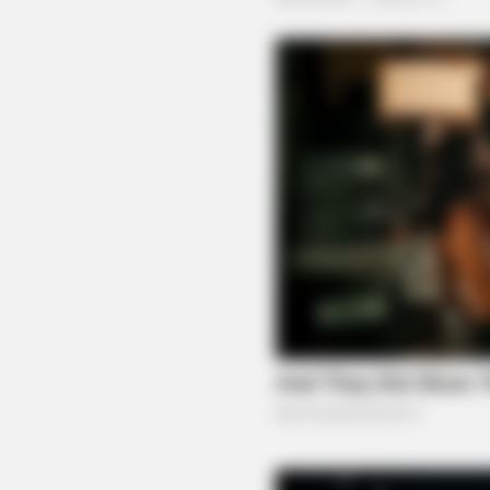
BRAINBERRIES
It's Not Your Typical Family: Eac
Trait!