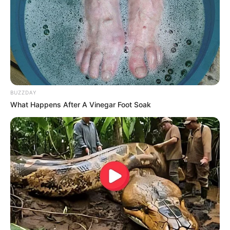
Smartphone Startseite
Suchen:
BUZZDAY
What Happens After A Vinegar Foot Soak
Auf einigen Seiten dieses Projektes sind Affiliate-
Angebote integriert. Wenn etwas darüber gebucht oder
gekauft wird, ist das eine Unterstützung, ohne dass sich
dadurch der Preis ändert.