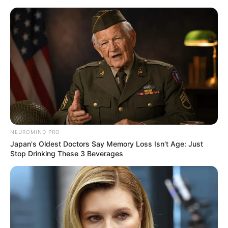
Freizeit- und Erlebnisbad in Sontra
Werra-Meißner-Kreis
Morgen ist Hohes Friedensfest (in Augsburg ein
Feiertag): Sonnabend, den 08.08.2026
Im Sontraer Freibad gibt es alles was zu einem
NEUROMIND PRO
ausgezeichneten Freibad dazugehört, wie beispielsweise
Japan's Oldest Doctors Say Memory Loss Isn't Age: Just
die 65m-Wild-River-Rutsche, das Attraktionsbecken mit
Stop Drinking These 3 Beverages
Strömungskanal, die Wasserkaskade, das 50-Meter-
Sportbecken, die Sprunganlage und das separate
Kleinkinderbecken. Ideal ist auch die Lage in der
waldreichen Umgebung am Stadtrand neben einem
Feriendorf. Selbstverständlich gibt es auch eine Cafeteria
mit leckeren Speisen und Getränken.