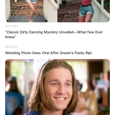
Hier ist das Freibad in Sontra in der Jahnstraße bzw. am
Kneippweg als Markierung auf dem Stadtplan bzw. der
Landkarte von OpenStreetMap zu sehen:
BUZZDAY
“Classic Dirty Dancing Mystery Unveiled—What Few Ever
Knew"
BUZZDAY
Wedding Photo Goes Viral After Groom's Pants Rip!
Lageplan als
größere Karte zeigen
.