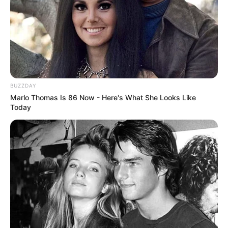
BUZZDAY
Marlo Thomas Is 86 Now - Here's What She Looks Like
Today