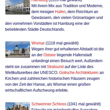
Mit ihrem Mix aus Tradition und Moderne,
dem riesigen
Hafen
, dem Reichtum an
Gewässern, den vielen Grünanlagen und
den vornehmen Vorstädten ist Hamburg eine der
beliebtesten Städte Deutschlands.
Wismar
(1118 mal gewählt)
Wegen ihrer gut erhaltenen Altstadt ist die
an der
Ostsee
liegende Hafenstadt
unbedingt einen Besuch wert. Außerdem
steht sie zusammen mit
Stralsund
auf der Liste des
Weltkulturerbes der UNESCO.
Gotische Architekturen
an
Kirchen und zahlreichen historischen Häusern zeugen
von der Zeit der Hanse, als Wismar einen großen
wirtschaftlichen Aufschwung erlebte.
Schweriner Schloss
(1041 mal gewählt)
Fürwahr ein märchenhaftes Aussehen