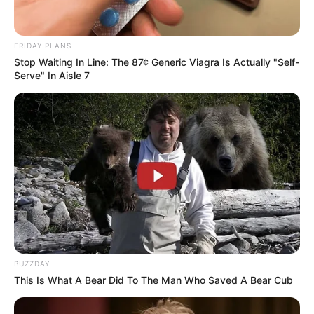
Alpen
,
Ostsee
,
Mittelrhein
,
Mosel
,
Sächsische
Schweiz
und mehr als 100 weitere
FRIDAY PLANS
Urlaubsregionen
Stop Waiting In Line: The 87¢ Generic Viagra Is Actually "Self-
Serve" In Aisle 7
BUZZDAY
Die schönsten Ausflugsziele
This Is What A Bear Did To The Man Who Saved A Bear Cub
Auch
auf der Landkarte
gibt es Informationen