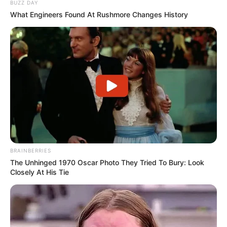
BUZZ DAY
What Engineers Found At Rushmore Changes History
Abenteuermöglichkeiten
Es gibt viele
unterschiedliche
Erlebnismöglichkeiten
, bei denen nie
Langeweile
aufkommt
BRAINBERRIES
The Unhinged 1970 Oscar Photo They Tried To Bury: Look
Closely At His Tie