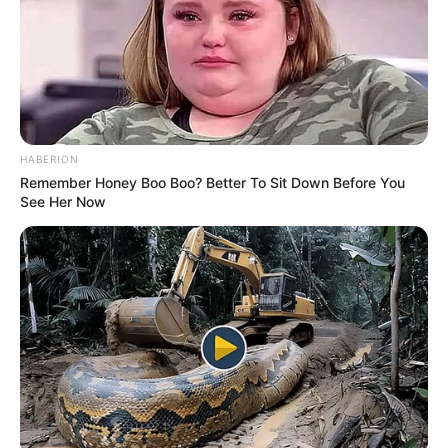
Wanderwege und Wanderregionen
Übersicht und Informationen zu
Wandermöglichkeiten mit
Rennsteig
,
HABERION
Lüneburger Heide
,
Felsenlandschaften
und
Remember Honey Boo Boo? Better To Sit Down Before You
vielen mehr
See Her Now