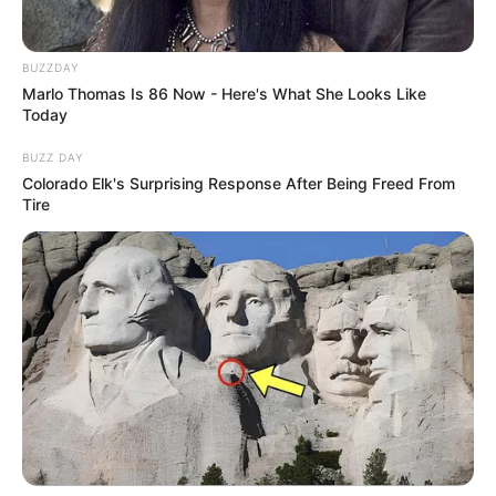
BUZZDAY
Marlo Thomas Is 86 Now - Here's What She Looks Like
Today
BUZZ DAY
Colorado Elk's Surprising Response After Being Freed From
Tire
Ausflugsziele für Kinder
Zooparks
,
Bademöglichkeiten
,
Kindergeburtstag
und die in Mode
gekommenen
Trampolinhallen