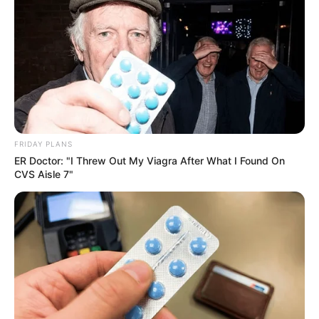
Die schönsten Städte
Hierzu gehören
historische Städte
mit
begehbaren Stadtmauern
,
Hansestädte
,
barocke Denkmäler
und die
beliebtesten
Städtereiseziele
FRIDAY PLANS
ER Doctor: "I Threw Out My Viagra After What I Found On
CVS Aisle 7"
Die schönsten Urlaubsziele