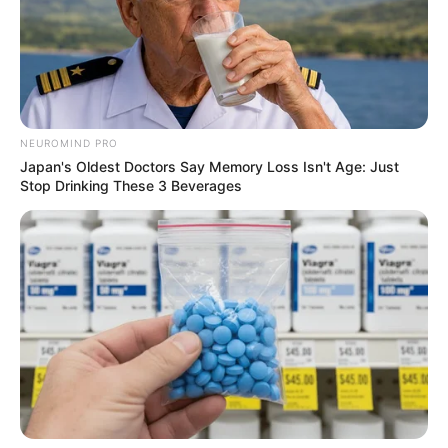
Brandenburg
Bremen
Hamburg
Hessen
Mecklenburg-Vorpommern
NEUROMIND PRO
Japan's Oldest Doctors Say Memory Loss Isn't Age: Just
Niedersachsen
Stop Drinking These 3 Beverages
Nordrhein-Westfalen
Rheinland-Pfalz
Saarland
Sachsen
Sachsen-Anhalt
Schleswig-Holstein
Thüringen