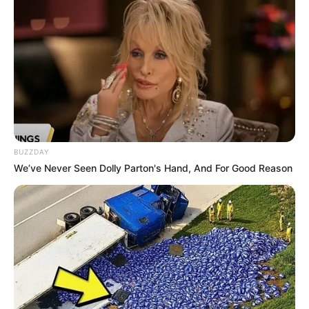
zu
Schlössern
,
Burgen
,
Museen
,
Parkanlagen
und weiteren
BUZZDAY
We’ve Never Seen Dolly Parton's Hand, And For Good Reason
Hotels suchen und buchen
Preiswert bei verschiedenen Anbietern,
inklusive
Wellnesshotels
- auch
weltweit