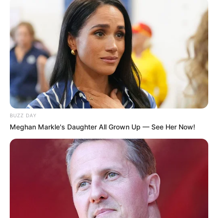
BUZZ DAY
Meghan Markle's Daughter All Grown Up — See Her Now!