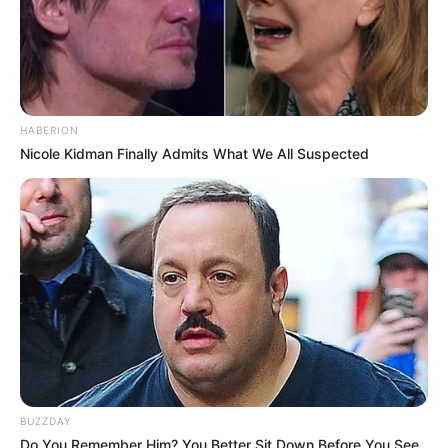
09.10.2026 12:00 Uhr: Zwiebelmarkt in Weimar im
Veranstaltungsplan für Weimar
10.10.2026 19:00 Uhr: Lullusfest in Bad Hersfeld im
Veranstaltungsplan für Bad Hersfeld
HABERION
04.11.2026 14:00 Uhr: Allerheiligenkirmes in Soest im
Nicole Kidman Finally Admits What We All Suspected
Veranstaltungsplan für Soest
10.11.2026 18:00 Uhr: Martini in Erfurt im
Veranstaltungsplan für Erfurt
19.11.2026 00:00 Uhr: Weinfest Beaujolais Primeur in
Saarbrücken im
Veranstaltungsplan für Saarbrücken
Weitere Veranstaltungsrubriken:
Klassik und Theater
Rock, Pop und Jazz
BUZZDAY
Sport
Do You Remember Him? You Better Sit Down Before You See