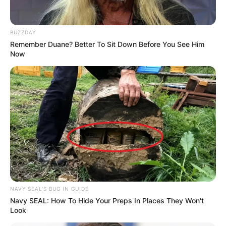
BUZZDAY
Remember Duane? Better To Sit Down Before You See Him
Now
NAVY SEAL'S BUG IN GUIDE
Navy SEAL: How To Hide Your Preps In Places They Won't
Look