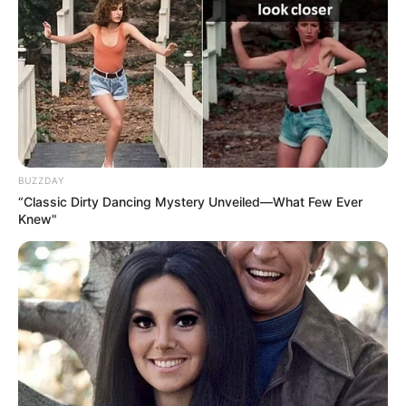
BUZZDAY
“Classic Dirty Dancing Mystery Unveiled—What Few Ever
Naturwunder
Knew"
Mit
Bergen
,
Schluchten
,
Wasserfällen
und
dem
Wattenmeer an der Nordsee