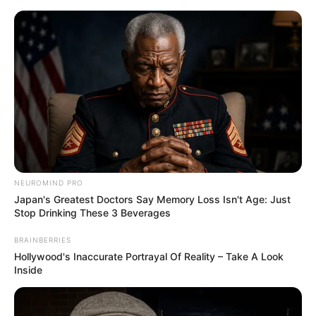
Urlaub, Ausflug, Tourismus und Freizeit
Heute ist Hohes Friedersfest (in Augsburg ein Feiertag):
Sonnabend, der 08.08.2026
Geheimtipps
und noch viel mehr gibt es auf
Quermania zu sehen und zu lesen:
NEUROMIND PRO
Japan's Greatest Doctors Say Memory Loss Isn't Age: Just
Stop Drinking These 3 Beverages
BRAINBERRIES
Hollywood's Inaccurate Portrayal Of Reality – Take A Look
Inside