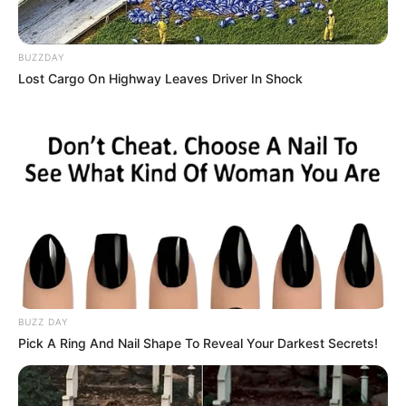
BUZZDAY
Lost Cargo On Highway Leaves Driver In Shock
Rezepte
Leckere Rezepte zum Selbermachen mit
Kochrezepten
,
Backrezepten
,
Nachspeisen
BUZZ DAY
und
Getränken
Pick A Ring And Nail Shape To Reveal Your Darkest Secrets!