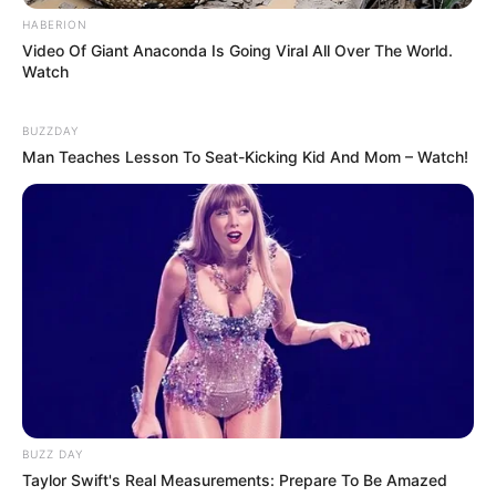
HABERION
Veranstaltungen
Video Of Giant Anaconda Is Going Viral All Over The World.
Watch
Veranstaltungskalender für alle Bundesländer
mit
Volksfesten
,
Open Air
,
Fasching
,
BUZZDAY
Städtereisen zu Musicals
, Theater und so
Man Teaches Lesson To Seat-Kicking Kid And Mom – Watch!
weiter
BUZZ DAY
Die schönsten Architekturen
Taylor Swift's Real Measurements: Prepare To Be Amazed