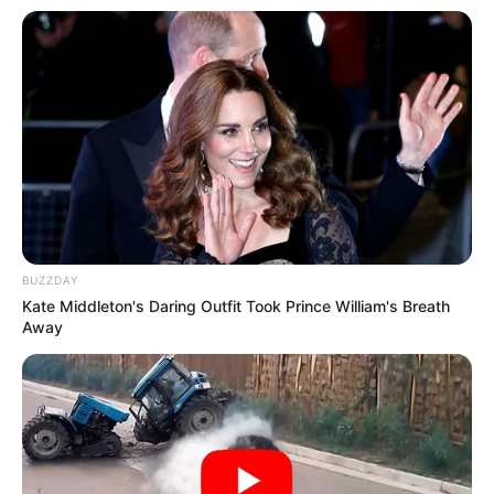
Ein Architekturführer zu den schönsten
Baudenkmälern in Deutschland, mit allen
wichtigen Baustilen, von der
Romanik
bis zum
Bauhaus
BUZZDAY
Kate Middleton's Daring Outfit Took Prince William's Breath
Away
UNESCO Welterbe in Deutschland
Alle touristisch interessanten Bauwerke,
Flächendenkmäler und Naturattraktionen in