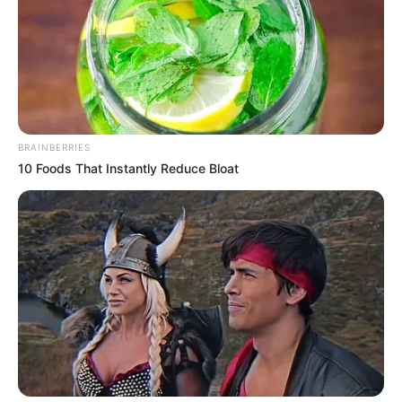
BRAINBERRIES
10 Foods That Instantly Reduce Bloat
Fotos:
Cosal
und
Heinrich Stürzl
-
CC BY-SA
Bald ist Mariä Himmelfahrt: Sonnabend, den 15.08.2026
Wegen ihrer original erhaltenen gotischen
Innenausstattung gehört die Klosterkirche des
ehemaligen Zisterzienserklosters Haina zu den am
besten erhaltenen
frühgotischen Baudenkmälern
in
Deutschland. Auch das Kloster befindet sich in einem