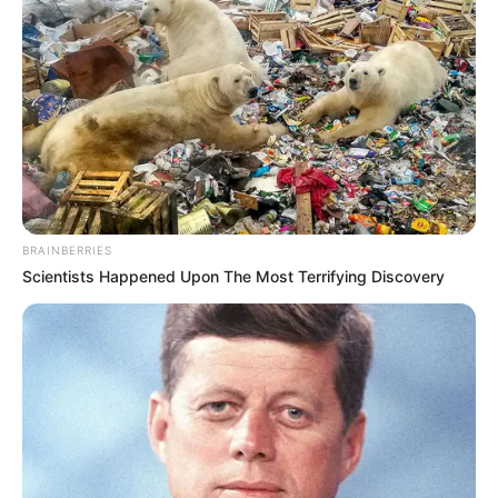
Öffnungszeiten und weitere Informationen über
das Ausflugsziel Kloster Haina:
www.klosterhaina.de
Dieses Ausflugsziel auf der Landkarte mit Routenpla
ner und Parkplätzen
BRAINBERRIES
Scientists Happened Upon The Most Terrifying Discovery
Hotels in der Nähe dieser Sehenswürdigkeit in
Haina (Kloster):
Hotels in Haina (Kloster)
Hotels in Haina (Kloster) auf Hotel.de
suchen und online buchen.