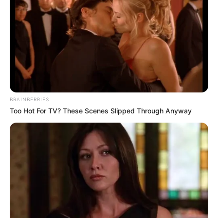
Angebote für Behinderte
Aussichtstürme
Kletterparks
Tier- und Zooparks
Fremdenverkehrsamt und Tourist Information
Hotel Haina (Kloster)
hier
buchen
BRAINBERRIES
Too Hot For TV? These Scenes Slipped Through Anyway
Hier kann auch eine
Veranstaltung in Haina (Kloster)
eingetragen
werden.
Lage des Klosters in Haina:
Hier kann die
Route zu diesem Ausflugsziel
berechnet