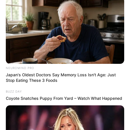
Auf einigen Seiten dieses Projektes sind Affiliate-
Angebote integriert. Wenn etwas darüber gebucht oder
gekauft wird, ist das eine Unterstützung, ohne dass sich
dadurch der Preis ändert.
NEUROMIND PRO
Japan's Oldest Doctors Say Memory Loss Isn't Age: Just
Stop Eating These 3 Foods
BUZZ DAY
Coyote Snatches Puppy From Yard – Watch What Happened