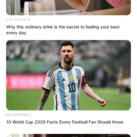
Charles Darwin 1858 der universitären Welt gelehrt. Die
mussten die Abstammungslehre ja endlich auch mal
lernen.
CTA FAVORITE
Why this ordinary drink is the secret to feeling your best
weitere Kalauer
every day
Quermania folgen:
Impressum & Kontakt
Smartphone Startseite
Suchen:
BRAINBERRIES
10 World Cup 2026 Facts Every Football Fan Should Know