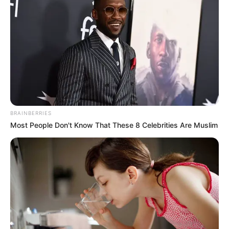
Lageplan als
größere Karte zeigen
.
Deutschlandweit Veranstaltung kostenlos
eintragen:
BRAINBERRIES
Most People Don't Know That These 8 Celebrities Are Muslim
Das Wissen, das die Bauern schon seit Jahrtausenden
bei der Tier- und Pflanzenzucht anwenden, hatte