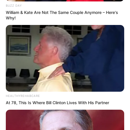
BUZZ DAY
William & Kate Are Not The Same Couple Anymore – Here's
Why!
HEALTHYREHABCARE
At 78, This Is Where Bill Clinton Lives With His Partner