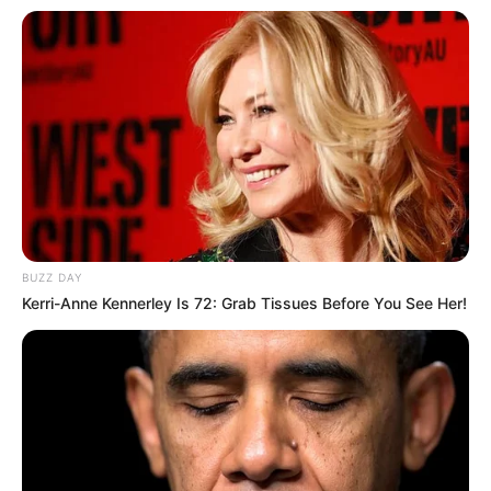
Umgebung und das abwechslungsreiche
Spielprinzip machen BashParty Minispiele zur
besten Wahl für eine aufregende Geburtstagsfeier.
Zudem ist die Location wetterunabhängig und
zentral gelegen, sodass alle Gäste bequem
anreisen können. Jetzt den perfekten
Kindergeburtstag planen und reservieren unter:
https://bashparty.de. Informationen unter
http://bashp
arty.de
. Eingetragen von Tim Schieferstein.
Schwarzlichthelden Minigolf Frankfurt - Ihr sucht
BUZZ DAY
eine außergewöhnliche Location für den nächsten
Kerri-Anne Kennerley Is 72: Grab Tissues Before You See Her!
Kindergeburtstag? Dann ist Schwarzlichthelden
Minigolf in Frankfurt genau das Richtige! Hier
tauchen die Kids in eine faszinierende Schwarzlicht-
Welt ein, die mit bunten 3D-Graffiti und interaktiven
Überraschungen begeistert. Auf zwei Etagen
erwartet euch ein Minigolf-Abenteuer der
besonderen Art: Hindernisse, die nur mit einer 3D-