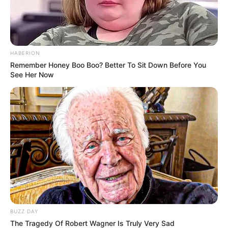
weitere Teilnehmer/in 10,00 Euro incl. MwSt.)
Selbstverständlich begleiten und betreuen wir die
Schatzsuche hinsichtlich aller Belange zur
Wandernavigation. Da wir jedoch als reine Verleiher
HABERION
der GPS-Geräte keine Haftung für Schäden und
Remember Honey Boo Boo? Better To Sit Down Before You
Unfälle übernehmen können, bitten wir darum, je
See Her Now
fünf Kinder, jeweils eine/n weisungsbefugte/n
Betreuer/in zur Aufsicht einzuplanen, welche
natürlich kostenlos an der Tour teilnehmen.
Informationen unter
www.geofun-info.de/
kindergebur
tstag.html
. Eingetragen von GeoFun.
Geburtstag auf dem Aktivspielplatz - Du suchst
einen außergewöhnlichen Ausrichtungsort für einen
Kindergeburtstag, feiere doch im Biberbau! Feiere
einen Geburtstag mit freier Gestaltung auf unserem
einzigartigen Gelände. Dieses Angebot richtet sich
BUZZ DAY
an alle Altersklassen. Mit Kleinkindern besteht die
The Tragedy Of Robert Wagner Is Truly Very Sad