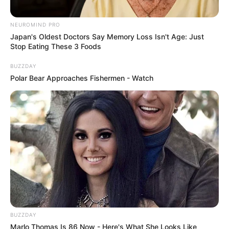
nachhause holen! Das macht die Firma Spass
Verleih & Events DL GmbH dank Ihres
NEUROMIND PRO
umfangreichen Angebots an Hüpfburgen,
Japan's Oldest Doctors Say Memory Loss Isn't Age: Just
Eventmodulen und Outdoor Spielgeräten möglich.
Stop Eating These 3 Foods
Das Angebot reicht von der kleinen 4x3 Meter
BUZZDAY
Hüpfburg bis hin zu über 150 Quadratmeter großen
Polar Bear Approaches Fishermen - Watch
aufblasbaren Hüpf- & Spielelandschaften. Neben
Hüpfburgen gibt es zahlreiche weitere Angebote für
Kindergeburtstage: Z.B. Kinderschminken &
Ballonkünstler, leckeres Popcorn frisch zubereitet
aus der Popcornmaschine oder aber XXL
Spielgeräte für den draußen. So verwandelt sich der
Garten in eine aufregende Erlebniswelt und ein
toller Kindergeburtstag ist garantiert. Mit Firmensitz
in Hünfelden zwischen Limburg und Wiesbaden
beliefert die Firma Spass Verleih das gesamte
Rhein-Main-Gebiet sowie ganz Hessen.
BUZZDAY
Informationen unter
http://www.spass-verleih.de/
.
Marlo Thomas Is 86 Now - Here's What She Looks Like
Eingetragen von Spass Verleih.