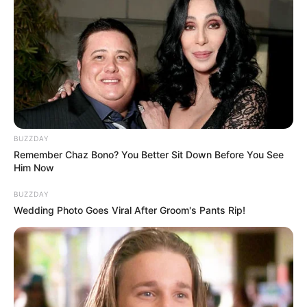
Ideen und Angebote für den Kindergeburtstag im
Bundesland Hessen, die auch von unseren
Seitenbesuchern eingetragen wurden:
Kindergeburtstag auf der Burg Ronneburg - Die im
Main-Kinzig-Kreis stehende Anlage gehört zu den
bedeutendsten Burgen in Hessen. Das
Burgmuseum bietet ein spezielles Angebot an, bei
dem das Geburtstagskind und seine Freunde bei
BUZZDAY
einer Burgerkundung in die Welt der Ritter und
Remember Chaz Bono? You Better Sit Down Before You See
Him Now
Burgfräuleins eintreten. Weitere Informationen unter
www.burg-ronneburg.de
.
BUZZDAY
Wedding Photo Goes Viral After Groom's Pants Rip!
Kindergeburtstag in Jumicar - Verkehrserziehung für
Kinder - Beim Kindergeburtstag bei Jumicar in
Frankfurt-Preungesheim erfahren Kinder spielerisch
die Verkehrsregeln. Für den Kindergeburtstag
stehen drei verschiedene Pakete zur Wahl [ab 6
Jahren]. 1. Basispaket ohne Essen/Getränke (für 10