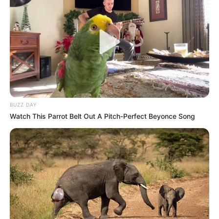
Geburtstagskind) beträgt 170€ + (evtl.
Anfahrtspauschale, je nachdem wo die Challenge
stattfindet). Für jedes weitere Kind das an der
FunBall-Challenge teilnehmen wird berechnen wir
11€. Leistungen: Einweisung in die FunBiathlon-
Olymoiade - Betreuung während der Spiele -
FunBiathlon Ausrüstung leihweise (Anschütz
Laserlicht, Pedalos usw.) - Pokal, Urkunden und
Abschlussgeschenke. Wir freuen uns mit Euch den
BUZZ DAY
Geburtstag zu gestalten :) Euer GeoFun Team.
Watch This Parrot Belt Out A Pitch-Perfect Beyonce Song
Informationen unter
www.geofun-kids.de/uebersicht-f
unbiathlon-kids.html
. Eingetragen von GeoFun-
Events.
Zirkustag in der Zirkusscheune erleben - Die
Zirkusscheune versteht sich als kreativer Ort im
Kindereventbereich. Lebhaft unterrichten wir in
Kursen, gestalten Camps, Ferienspiele,