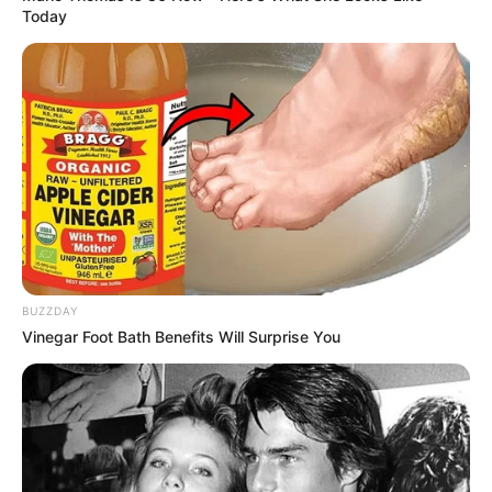
Today
Kindergeburtstage für Abneteurer_innen - Sie
wollten ihrem Kind schon immer mal eine besondere
Geburtstagsfeier bieten? Eine Feier von der ihr Kind
begeistert ist? Wo es tolle Sachen erlebt und
gleichzeitig in guten Händen ist? Dann herzlich
willkommen bei uns! Bei uns in Ehringen erwartet
die Kinder ein unvergessliches Erlebnis. Viele
Abenteuer mit allem drum und dran zu fairen
Konditionen. Sie brauchen sich um nichts mehr zu
kümmern und auch bei der Feier nicht anwesend
sein, nur die kleinen Abenteurer_innen müssen sie
BUZZDAY
uns vorbeibringen, den Rest machen wir. Diese
Vinegar Foot Bath Benefits Will Surprise You
Programme haben wir im Angebot: *Ritterakademie*
*Detektivausbildung (ab 4.Klasse)* *Abenteuer
Indianer* *Piratenschatzsuche* *Hexen und Magier*
*Im Feenwald (wir spielen Märchen)* Vorbeischauen
lohnt sich. Informationen unter
http://www.abenteuer
4ma.de/gruppenangebote/kindergeburtstage.php
.