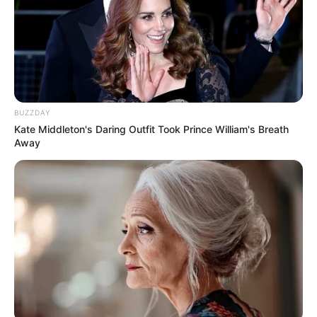
aussergewöhnlichen Orten in einer Großstadt ist oft
ein heikles Unterfangen. Preise für besondere
Locations können schnell teuer werden und
gleichzeitig will ja keiner von seinem Kind als geizig
tituliert werden. Ein besonderes high light für
Kindergeburtstage, runde Geburtstage oder
BUZZDAY
Teenager Geburtstag bietet Captain Franky aus
Kate Middleton's Daring Outfit Took Prince William's Breath
Frankfurt, mit seinem Partyboot. Auf dem Boot
Away
lassen sich von der Piraten Tour bis zum 18.
Geburtag feiern realisieren die keiner so schnelll
vergisst. Essen und Trinken dürfen mitgebracht
werden, das schont den eigenen Geldbeutel.
Weitere Details zu den lustigen Bootstouren und wie
man(n) in Frankfurt vor der Skyline feiern kann, gibt
es unter www.partyboot.de/geburtstag/ Informationen
unter
http://www.partyboot.de/geburtstag/
.
Eingetragen von Raletto.
BashParty Minispiele - BashParty Minispiele in