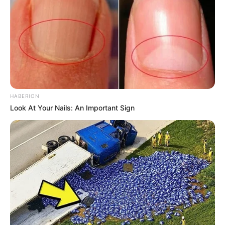
signierte Autogrammkarten für die Kinder. Eine
Geburtstagsparty, die kein Kind so schnell
vergessen wird! Informationen unter
www.sandramin
nert-fussballcamp.de/kindergeburtstag-feiern/
.
Eingetragen von Sandra Minnert Fussballcamp.
Kutschfahrten - Kindergeburtstag auf der Kutsche.
Tolle Rundfahrten durch den Taunus, Essen und
HABERION
Look At Your Nails: An Important Sign
Trinken kann gerne mitgebracht und auf der Kutsche
verzehrt werden. Ein Erlebnis, das die Kinder noch
lange in Erinnerung behalten. Informationen unter
w
ww.taunus-kutsche.de
. Eingetragen von Regina
Nedwed.
Abenteuerliche Schatzsuche bei MysteryRooms
Frankfurt - Wer war nicht Fan von den ??? oder
TKKG? Hörspiele bleiben einfach schön. Doch
nichts ist wertvoller und spannender als das eigene,