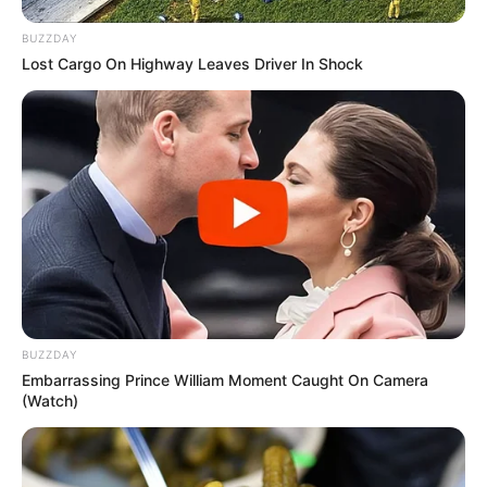
reale Abenteuer... in einem Escape Room. Lassen
BUZZDAY
Sie Ihr Kind und seine Freunde “das Geheimnis des
Lost Cargo On Highway Leaves Driver In Shock
Captains” lüften. Angelehnt an die Abenteuer
unserer Hörspielhelden werden bei diesem
Rätselspaß allerhand Fertigkeiten einbezogen:
Kombinieren und Konzentrieren, Suchen und
Finden, Geschicklichkeit und Sensorik sowie
Kreativität und Logik. Der nostalgisch eingerichtete
Raum kreiert eine mystische Atmosphäre, sodass
die Kinder blitzschnell ins Spielgeschehen
eintauchen. Schaffen sie es innerhalb 60 Minuten
den Schatz zu finden und danach noch aus dem
Raum zu entkommen? ● Preis pro Kind: 19,95 Euro
● Spieldauer 60 Minuten ● Kinder ab 12 Jahren
BUZZDAY
Embarrassing Prince William Moment Caught On Camera
dürfen ohne Begleitung spielen ● Geburtstagskinder
(Watch)
spielen bei einer Gruppengröße von mindestens 5
Personen kostenfrei ● Tel.: 0176 - 70294939 ● E-
Mail: frankfurt@mystery-rooms.com Anmeldung und
mehr Informationen unter
http://mystery-rooms.com/fr