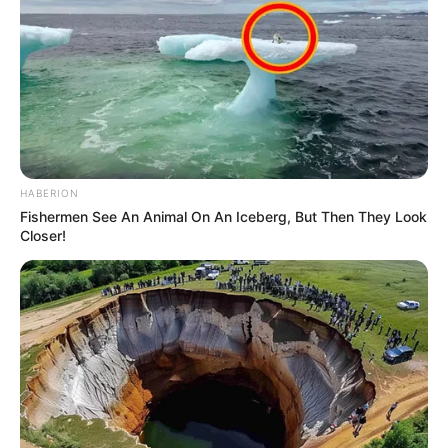
natürlich alles auf Funktionalität. Jedes Kind kann
seine gebauten Teile als schöne Erinnerung mit
nach Hause nehmen. Dauer der Angebote ca. 2
Stunden. Alle weiteren Infos auf unserer Webseite
www.kuhara.de oder telefonisch 06406-909789.
Informationen unter
www.kuhara.de/
. Eingetragen
von KUHARA - Axel Lührmann.
HABERION
Kindergeburtstag im Kuhstall in Korbach Ortsteil
Fishermen See An Animal On An Iceberg, But Then They Look
Helmscheid - Feiern Sie Kindergeburtstag bei uns
Closer!
im Kuhstall. Die Kinder erleben wie Kälbchen an der
Hand nuckeln, dürfen große Kühe streicheln, putzen
oder füttern. Beim Handmelken stellen sie erstaunt
fest, dass die Milch ja warm ist, wenn sie aus dem
Euter kommt. Außerdem lernen sie bei uns auf dem
Hof ein ganz besonderes Karussell kennen.... In
unserem gemütlichen Kuhstall-Café gibt es
anschließend Kakao und leckere Muffins, und dabei
kann man die Kühe im Stall und beim Melken