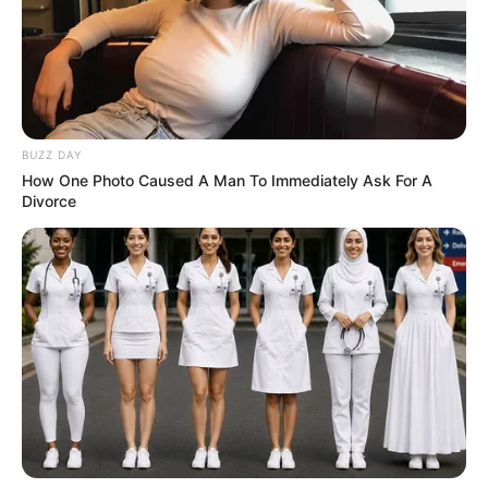
den Spaß erleben. Das richtige um mit Lust sich
auspowern, Dampf ablassen oder mal so richtig
Energie rauslassen. Sensationeller Spaß bei den
Kindern in der Action, genau wie bei dem Publikum
(Eltern, Freunde, Nachbarn) beim Zuschauen.
Informationen unter
http://www.geofun-info.de/index.
BUZZ DAY
html
. Eingetragen von GeoFun.
How One Photo Caused A Man To Immediately Ask For A
Divorce
Kindergeburtstag Verleih-Angebot - Geocaching
GPS-Schatzsuche – Das Verleih-Angebot als
preisgünstiges, leicht und ohne Vorkenntnisse
durchführbares ,,Do it yourself FunGeocaching
Verleih-Set für Selbstmacher“. Auf den GPS-
Wandernavigationsgeräten ist nach Absprache ihre
Route mit der gewünschten Strecke und den
speziellen Schätzen/Caches aufgespielt. Unterwegs
dürfen die Kinder auch noch interessante Aufgaben
lösen. So erleben die Kinder eine unvergessliche
Kindergeburtstagsfeier, mit einer spannenden