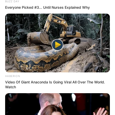
BUZZ DAY
Geocaching-Schatzsuche. Bei jedem Wetter ein
Everyone Picked #3... Until Nurses Explained Why
Erlebnis! Informationen unter
http://www.geofun-info.
de/index.html
. Eingetragen von GeoFun.
Kindergeburtstag Verleih-Angebot - FunClever Quiz-
Show – Das Verleih-Angebot als preisgünstiges,
leicht und ohne Vorkenntnisse durchführbares, „Do it
yourself FunClever Verleih-Set für Selbermacher“.
Erlebe deinen Kindergeburtstag bei dir Zuhause
oder in einer anderen Räumlichkeit, somit seit ihr an
deinem besonderen Tag wetterunabhängig. Spaßig
kluge Fragen – darauf kann es nur spaßig kluge
Antworten geben. So wechseln sich grenzenloses
HABERION
Staunen, schallendes Lachen und ausgelassener
Video Of Giant Anaconda Is Going Viral All Over The World.
Spaß nahezu im Minutentakt ab. Informationen unter
Watch
http://www.geofun-info.de/index.html
. Eingetragen
von GeoFun.
Geburtstag feiern auf einem Partyboot - Geburtstag
feiern in Frankfurt - Geburtstag feiern an