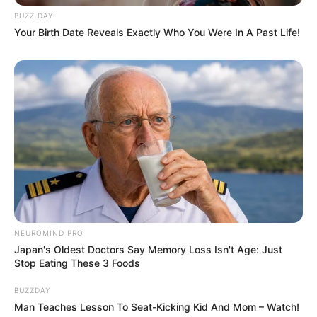
Wiesbaden ist die perfekte Location für einen
BUZZ DAY
Your Birth Date Reveals Exactly Who You Were In A Past Life!
unvergesslichen Kindergeburtstag! Hier erleben das
Geburtstagskind und seine Gäste eine spannende
Mischung aus Action, Spaß und spielerischer
Herausforderung. In 11 abwechslungsreichen
Minispielen können die Kinder ihr Geschick, ihre
Schnelligkeit und ihr Wissen unter Beweis stellen.
Wie in einer TV-Spielshow wechseln die Spiele
regelmäßig, sodass keine Langeweile aufkommt. Ob
Flipper-Spiele, Buzzer-Quiz oder Geschicklichkeits-
Challenges – hier ist für jeden etwas dabei! Das
Geburtstagskonzept ist speziell auf Kinder ab 6
Jahren zugeschnitten und bietet die ideale
NEUROMIND PRO
Kombination aus Bewegung, Teamgeist und
Japan's Oldest Doctors Say Memory Loss Isn't Age: Just
Unterhaltung. Eltern profitieren von einer
Stop Eating These 3 Foods
stressfreien Organisation, da keine Vorbereitung
nötig ist – einfach buchen, vorbeikommen und den
BUZZDAY
besonderen Tag genießen. Die kinderfreundliche
Man Teaches Lesson To Seat-Kicking Kid And Mom – Watch!