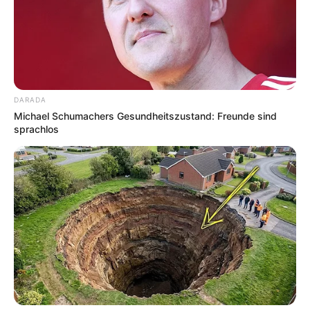
Kleindrohnen. Dazu kommen weitere Aufgaben, die
dir und deinen Geburtstagsgästen
Beobachtungsgabe, Merkfähigkeit und Kreativität
abverlangt. Lasst euch überraschen und genießt
aktiven Spaß und Spannung. Informationen unter
htt
p://www.geofun-info.de/index.html
. Eingetragen von
DARADA
GeoFun.
Michael Schumachers Gesundheitszustand: Freunde sind
sprachlos
FunClever - Kindergeburtstag als Quiz-Show –
Erlebe deinen Kindergeburtstag bei dir Zuhause
oder in einer anderen Räumlichkeit, somit ist die
Durchführung von deinem besonderen Tag
wetterunabhängig. Spaßig kluge Fragen – darauf
kann es nur spaßig kluge Antworten geben. So
wechseln sich grenzenloses Staunen, schallendes
Lachen und ausgelassener Spaß nahezu im
Minutentakt ab. Informationen unter
http://www.geofu
n-info.de/index.html
. Eingetragen von GeoFun.