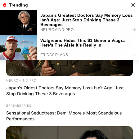
Interessante und außergewöhnliche Angebote zum
Kindergeburtstag
Tipp eintragen
Spiele
Kindermund
NEUROMIND PRO
Japan's Oldest Doctors Say Memory Loss Isn't Age: Just
Stop Drinking These 3 Beverages
BRAINBERRIES
Sensational Seductress: Demi Moore's Most Scandalous
Performances
Morgen ist Hohes Friedensfest (in Augsburg ein
Feiertag): Sonnabend, den 08.08.2026