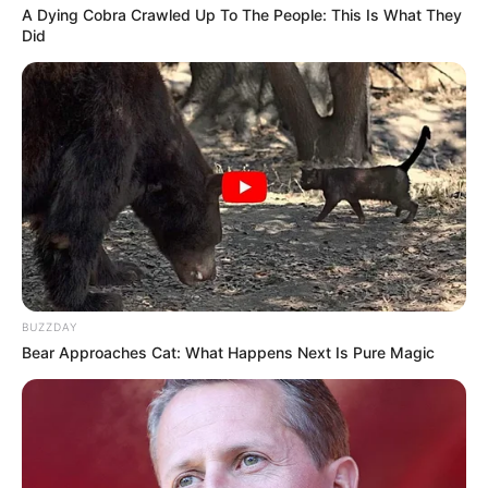
A Dying Cobra Crawled Up To The People: This Is What They
Truggy Race - Kindergeburtstag mit ferngesteuerten
Did
Autos - Der Indoor oder Outdoor Spaß mit deinen
Geburtstagsgästen als ,,Forme 1 Feeling“ beim
Truggy Race erleben. Hier kommt es neben der
Geschwindigkeit auch auf die Geschicklichkeit an.
Outdoor an jeder gewünschten Location, das kann
ein Bolzplatz, ein Schulhof, ein Parkplatz etc. sein,
aber auch Indoor in jedem Nebenraum mit einer
bestimmten Größe, ist dieses einzigartige Event-
Modul schnell aufgebaut und ein toller
Unterhaltungsspaß für deinen Kindergeburtstag.
Informationen unter
http://www.geofun-info.de/index.
BUZZDAY
html
. Eingetragen von GeoFun.
Bear Approaches Cat: What Happens Next Is Pure Magic
FunGames - Kindergeburtstag mit Drohnen – Mit
Aufgaben, bei dem jedes Talent gebraucht wird und
die Herausforderungen als Team gemeistert werden.
Die packende Begeisterung spüren, beim Parcours-
und Zielfliegen mit den leicht zu steuernden