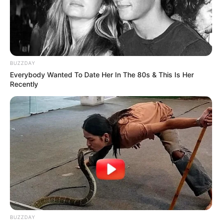
Eingetragen von Abenteuer4ma.
Geocaching - Kindergeburtstag Geocaching GPS-
Schatzsuche – Erlebe so eine unvergessliche
Kindergeburtstagsfeier mit einer spannenden
BUZZDAY
Geocaching-Schatzsuche für dich und deine Gäste.
Everybody Wanted To Date Her In The 80s & This Is Her
Bei jedem Wetter ein Erlebnis! Natürlich bekommst
Recently
du und jeder deiner Geburtstagsgäste für die Dauer
des Events ein eigenes GPS-Navigationsgerät für
die Schatzsuche. Nach einer Einweisung durch
euren Tour-Guide, der euch auf der ganzen Tour
begleitet und stets in eurer unmittelbaren Nähe ist,
geht es mit den Wandernavigationsgeräten
ausgestattet, GPS-geführt, auf die Suche nach den
Schätzen (Caches). Unterwegs dürft ihr auch noch
spannende Aufgaben lösen. Informationen unter
htt
p://www.geofun-info.de/index.html
. Eingetragen von
GeoFun.
BUZZDAY