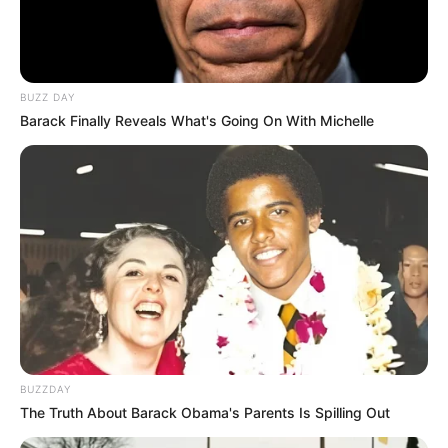
Brille sichtbar sind, leuchtende Kunstwerke und
sogar bewegliche Flipper-Elemente sorgen für jede
Menge Spaß. Die Kinder spielen sich durch
spannende Themenwelten, treffen auf Monster und
BUZZ DAY
UFOs und erleben eine fantasievolle Mission voller
Barack Finally Reveals What's Going On With Michelle
Action. Schwarzlicht-Minigolf ist wetterunabhängig,
ideal für Kinder ab 6 Jahren und begeistert auch
Erwachsene – so können Eltern, Großeltern oder
ältere Geschwister direkt mitspielen. Die
Geburtstagsfeier kann individuell gestaltet werden,
und mit einer vorherigen Reservierung sichert ihr
euch die besten Plätze für einen gelungenen Tag.
Mehr Infos und Buchung unter:
https://www.schwarzlichthelden.de/kindergeburtstag-
in-frankfurt/ Macht den nächsten Kindergeburtstag
zu einem leuchtenden Abenteuer – wir freuen uns
BUZZDAY
auf euch! Informationen unter
http://www.schwarzlich
The Truth About Barack Obama's Parents Is Spilling Out
thelden.de/kindergeburtstag-in-frankfurt/
.
Eingetragen von Tim Schieferstein.