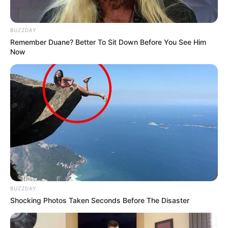
Kindergeburtstag FunBiathlon - Biathlon zum
Kindergeburtstag, geht sowas denn überhaupt? Ja,
BUZZDAY
das ist möglich durch unser FunBiathlon. Laserlicht
Remember Duane? Better To Sit Down Before You See Him
Now
macht das Schießen absolut ungefährlich und die
Pedalos brauchen auch keinen Schnee für die
“Strafrunden“ ;). Ob Indoor oder Outdoor,
wetterabhängig sind beide Locations möglich, je
nachdem wieviel Platz vorhanden ist. In Teams
eingeteilt könnt Ihr und Eure Gäste einen
spannenden Wettkampf um Punkte beim Schießen
wie auch beim Pedalofahren erleben. In
unterschiedlichen Variationen muss das Zielmodul
getroffen, lustige Fragen beantwortet und
Strafrunden auf dem Pedalo absolviert werden. Viel
Spaß für Euch und Eure Freunde ist dabei
BUZZDAY
Shocking Photos Taken Seconds Before The Disaster
garantiert. Weitere Informationen zu unseren Events
auch unter: www.geofun-kids.de. Preis: Unser
Angebotspreis für bis zu 12 Kinder (inkl.