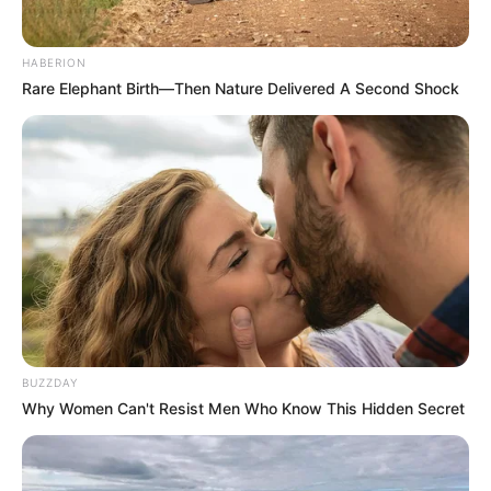
Kindergeburtstage und Feiern. Wir bieten unsere
langjährige Erfahrung auch außerhalb der
Zirkusscheune auf Events wie Stadtfesten,
HABERION
Rare Elephant Birth—Then Nature Delivered A Second Shock
Firmenfeiern, Betriebsfeiern und privaten
Veranstaltungen an. Beim unseren Workshops gibt
es Akrobatik, Jonglage, Pantomime und natürlich
ganz viele tolle Spiele. Informationen unter
www.zirk
usscheune.de/
kindergeburtstage/
. Eingetragen von
Zirkusscheune.
Bumerangs, Raketen, Spielzeugwaffen, Türschilder,
etc. basteln - Tolle anspruchsvolle kreative
Bastelaktionen mit viel Spaß und Action für Kinder
ab ca. 7 Jahren. Wir kommen zu Ihnen nach Hause
BUZZDAY
oder Sie kommen zu uns nach Staufenberg. Wir
Why Women Can't Resist Men Who Know This Hidden Secret
bauen mit den Kindern je nach Wahl Bumerangs,
Raketen, Spielzeugwaffen, Türschilder,
Holzmosaike, Schmuckbäume, etc. und testen