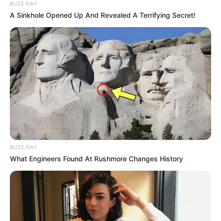
FunBiathlon - Kindergeburtstag mit Biathlon – Hier
BUZZ DAY
A Sinkhole Opened Up And Revealed A Terrifying Secret!
erlebst du mit deinen Geburtstagsgästen
ausgelassen Spaß und echte Spannung. Sowohl
Indoor als auch Outdoor ist das Equipment in kurzer
Zeit aufgebaut und es kann losgehen. Biathlon, das
bedeutet Laserlichtschießen auf Zielmodule und das
hat nichts mit kriegerischen Ballerspielen zu tun,
sondern ist ein humorvolles, sportliches Event. Es ist
absolut ungefährlich und geräuschlos! Informationen
unter
http://www.geofun-info.de/index.html
.
Eingetragen von GeoFun.
FunBalls - Kindergeburtstag mit Bubble Soccer –
BUZZ DAY
Egal ob Indoor, wie in Tennishallen, Soccerhallen,
What Engineers Found At Rushmore Changes History
Sporthallen, etc. (die Kosten für die Anmietung
dieser Locations sind nicht in unseren Preisen
enthalten) oder Outdoor, wie auf Bolz- oder
Sportflächen (Rasen/Kunstrasen) oder Tartanbelag,
sofern die Nutzung der Flächen erlaubt ist, könnt ihr