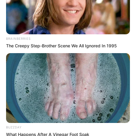
Kinder: € 129,-; jedes weitere Kind € 12,90) - Dauer:
ca. 1,5 Std. - Fahren auf dem Jumicarplatz -
Einweisung, Begehung des Platzes, Erklärung der
Verkehrszeichen und -regeln. - Einweisung der
Autos - Praxis (Fahrten im jumicar Auto) - Kleines
Geschenk für alle Teilnehmer. 2. Premiumpaket (für
BRAINBERRIES
The Creepy Step-Brother Scene We All Ignored In 1995
10 Kinder: € 199,-; jedes weitere Kind € 19,90) -
Dauer: ca. 2,5 Std. - Fahren auf dem Jumicarplatz -
Individuelle Betreuung - Einweisung, Begehung des
Platzes, Erklärung der Verkehrszeichen und -regeln.
- Praxis (Fahrten im jumicar Auto) - Mittagessen
(Pizza oder Pommes und Chicken Mcnuggets und
Getränke (5 x 1l), nach Wunsch) - Kleines Geschenk
für alle Teilnehmer. 3. Premium-Mixed-Paket (für 10
Kinder: € 269,-; jedes weitere Kind € 26,90) - Dauer:
ca. 3 Std. - Fahren auf dem Jumicarplatz + Fußball
mit Betreuung- Individuelle Betreuung - Einweisung,
Begehung des Platzes, Erklärung der
BUZZDAY
Verkehrszeichen und -regeln. - Praxis (Fahrten im
What Happens After A Vinegar Foot Soak