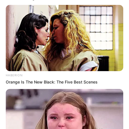
richtig originell und lustig feiern kannst? Dann wäre
doch unsere abenteuerliche Geocaching GPS-
Schatzsuche mit supermodernen Touchscreen-
Wandernavigationsgeräten genau das Richtige,
damit dieses Geburtstagsabenteuer Dir und Deinen
Gästen in toller Erinnerung bleibt. Riesen Spaß für
die teilnehmenden Kinder am
Kindergeburtstagsangebot von GeoFun. Ca. 2,5
Stunden GPS-Schatzsuche mit je einem leicht zu
bedienendem Touchscreen Wandernavigationsgerät
für jede/n Teilnehmer/in (leihweise für die Dauer der
HABERION
Schatzsuche) mit altersgerechten spaßigen Fragen
Orange Is The New Black: The Five Best Scenes
für Groß und Klein, die es neben der Schatzsuche,
in einem lustigen Wettkampf zu beantworten gilt; pro
Teilnehmer/in je ein Getränk und ein kleiner Snack.
Preisverleihung mit einem Siegerpokal. Unsere
Sonderpreis - Aktion: Für eine GPS-Schatzsuche mit
Geburtstagskind und bis zu 10 Gästen statt 244,00
Euro incl. MwSt. nur 150,00 Euro incl. MwSt. (jede/r