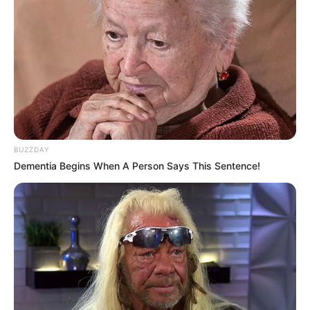
ausgepowert und happy gibt es am Ende noch die
Preisverleihung, bei der das Sieger-Team und auch
die anderen Teilnehmer ausgezeichnet werden.
Weitere Informationen zu unseren Events wie auch
Bilder findet Ihr unter: www.geofun-kids.de. Preis:
Unser Angebotspreis für bis zu 12 Kinder (inkl.
Geburtstagskind) beträgt 180€ + (evtl.
Anfahrtspauschale, je nachdem wo die Challenge
stattfindet). Für jedes weitere Kind das an der
BUZZDAY
FunBall-Challenge teilnehmen wird berechnen wir
Dementia Begins When A Person Says This Sentence!
12€. Leistungen: Einführung in die FunBall-
Challenge - Betreuung während der Spiele -
FunBall Ausrüstung leihweise (2Tore, 10 Bumperz,
Bälle, Leibchen usw.) - Pokal, Urkunden und
Abschlussgeschenke. Wir freuen uns mit Euch den
Geburtstag zu gestalten :) Euer GeoFun Team.
Informationen unter
www.geofun-kids.de/uebersicht-f
unballs-kids.html
. Eingetragen von GeoFun-Events.