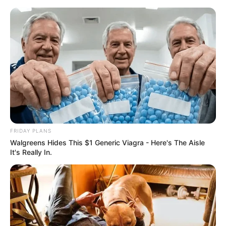
Bad Homburg - Tourismusinformationen 2026
Heute ist Hohes Friedersfest (in Augsburg ein Feiertag):
Sonnabend, der 08.08.2026
Informationen für den Fremdenverkehr in Bad
Homburg:
FRIDAY PLANS
Walgreens Hides This $1 Generic Viagra - Here's The Aisle
It's Really In.
Zu den Informationen auf dieser Seite zum Thema
Tourismus in
Bad Homburg
gehören
Übernachtungsmöglichkeiten
, wie Hotels, Pensionen und
Ferienwohnungen, ebenso aber auch eine