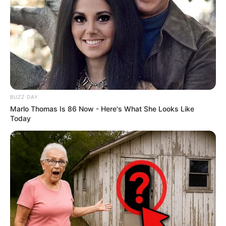
Auf einigen Seiten dieses Projektes sind Affiliate-
Angebote integriert. Wenn etwas darüber gebucht oder
gekauft wird, ist das eine Unterstützung, ohne dass sich
dadurch der Preis ändert.
BUZZ DAY
Marlo Thomas Is 86 Now - Here's What She Looks Like
Today