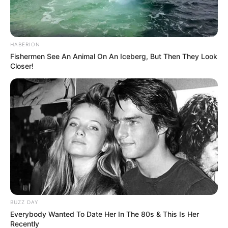
HABERION
Fishermen See An Animal On An Iceberg, But Then They Look
Closer!
BUZZ DAY
Everybody Wanted To Date Her In The 80s & This Is Her
Recently