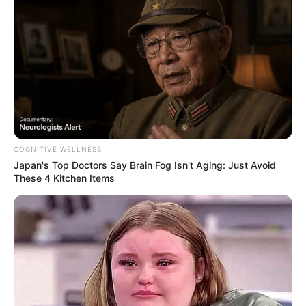
Tickets Stadtführungen (geführte Touren) und Musee
n
Ferienwohnungen und Ferienhäuser
Tickets für Veranstaltungen
Tickets für Freizeitparks
Weitere Urlaubsorte in der
Region Rhein-Main-Regi
on
COGNITIVE WELLNESS
Japan's Top Doctors Say Bra​in Fo​g Isn't Aging: Just Avoid
These 4 Kitchen Items
Hier geht es zu einer Zusammenfassung der touristischen
Hauptattraktionen für die Region Bad Homburg
und
darüber hinaus.
Diese Seite ist ein Service für alle Gäste und Besucher
von Bad Homburg, aber auch für die hiesigen Bewohner.
Hierzu gehört auch die auf dem Kartendienst von
OpenStreetMap angezeigte Lage von der Tourist