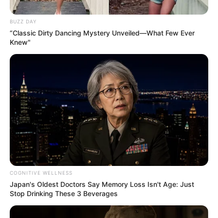
BUZZ DAY
Zusammenfassung weiterer touristischer
“Classic Dirty Dancing Mystery Unveiled—What Few Ever
Informationen und Angebote für die Region Bad
Knew"
Homburg:
Gaststätten in Bad Homburg
Urlaub in Bad Homburg
Hotels und Pensionen in Bad Homburg für 2026 buc
hen
kostenloses Prospektmaterial
Sehenswürdigkeiten und Ausflugsziele Bad Hombur
g
Weihnachtsmarkt in Bad Homburg
COGNITIVE WELLNESS
Japan's Oldest Doctors Say Memory Loss Isn't Age: Just
Stadtplan Bad Homburg online
Stop Drinking These 3 Beverages
Landkarte bzw. Stadtplan Bad Homburg bei Amazon