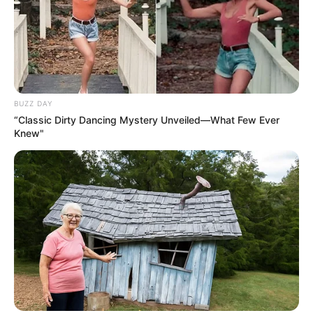
BUZZ DAY
“Classic Dirty Dancing Mystery Unveiled—What Few Ever
Knew"