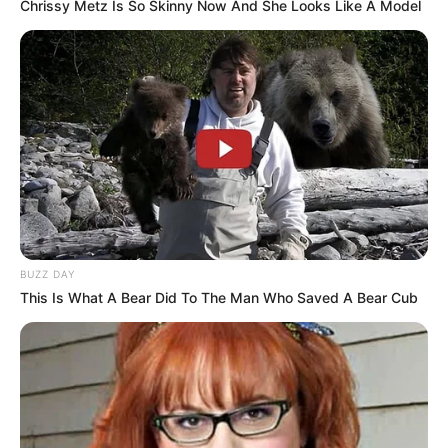
Chrissy Metz Is So Skinny Now And She Looks Like A Model
Kinderausflugsziele für Ebrach
Kindergeburtstag feiern
Schlösser und Burgen in und um Ebrach
Tagesausflugsziele für Ebrach
Bademöglichkeiten
Wandern
Kinoprogramm
Angebote für Behinderte
BUZZ DAY
Aussichtstürme
This Is What A Bear Did To The Man Who Saved A Bear Cub
Kletterparks
Tier- und Zooparks