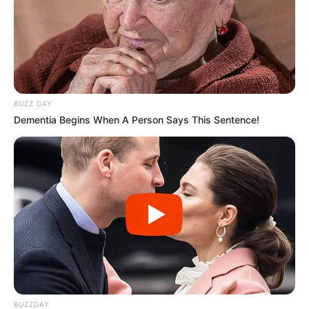
BUZZ DAY
Dementia Begins When A Person Says This Sentence!
BUZZDAY