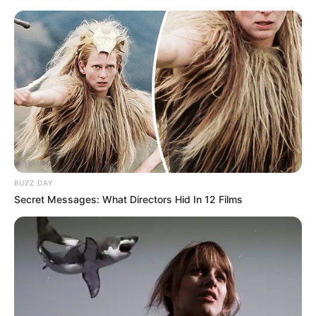
Baumwipfelpfad Steigerwald
Kreis Bamberg
Steigerwald
Hotels
BUZZ DAY
Secret Messages: What Directors Hid In 12 Films