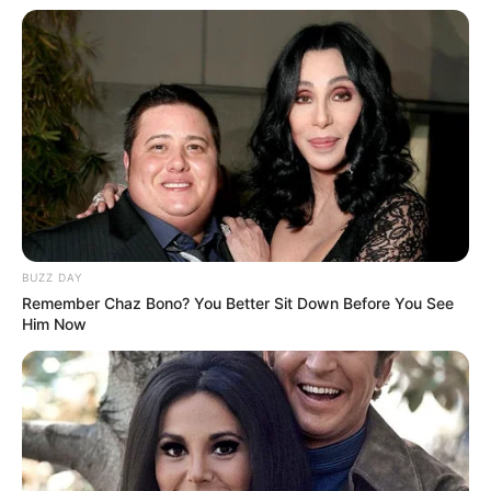
BUZZ DAY
Remember Chaz Bono? You Better Sit Down Before You See
Lageplan als
größere Karte zeigen
.
Him Now
Deutschlandweit Veranstaltung kostenlos
eintragen: