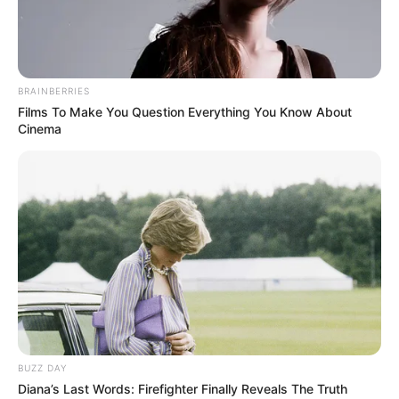
BRAINBERRIES
Films To Make You Question Everything You Know About
Cinema
Morgen ist Hohes Friedensfest (in Augsburg ein
Feiertag): Sonnabend, den 08.08.2026
1.150 Meter lang ist der hölzerne Pfad, der allmählich auf
eine Höhe von 42 Metern bis über die Gipfel des
Buchenmischwaldes führt. Sein Hauptbestandteil ist der
über spiralen erreichbare Aussichtsbereich, von dem ein
BUZZ DAY
Überblick über das große Waldgebiet und eine Aussicht in
Diana’s Last Words: Firefighter Finally Reveals The Truth