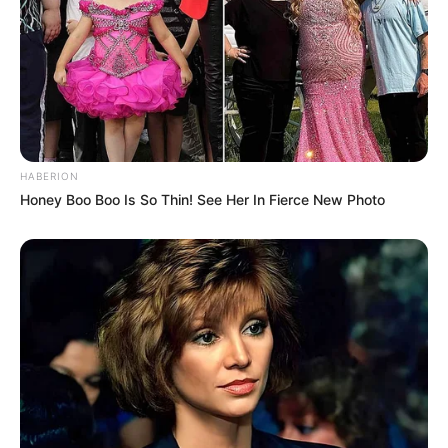
HABERION
Honey Boo Boo Is So Thin! See Her In Fierce New Photo