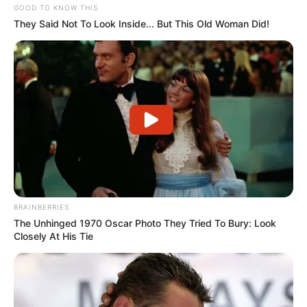
GOOD TO KNOW THIS
They Said Not To Look Inside... But This Old Woman Did!
BRAINBERRIES
The Unhinged 1970 Oscar Photo They Tried To Bury: Look
Closely At His Tie