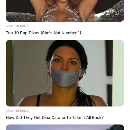
BRAINBERRIES
Ferienwohnungen, Ferienhäuser und Unterkünfte gibt
Top 10 Pop Divas (She's Not Number 1)
es unter
www.tourist-online.de
Wäre es nicht besser, wenn sich die Präsidenten und
Generäle mit Knüppeln gegenseitig erschlagen würden,
statt mit ihren Herdenarmeen so viele andere Menschen
zu ermorden?
weitere Kalauer
BRAINBERRIES
How Did They Get Gina Carano To Take It All Back?
Quermania folgen:
Impressum & Kontakt
Smartphone Startseite