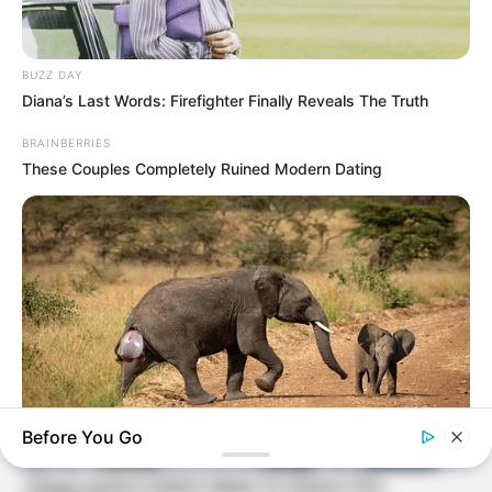
BUZZ DAY
Diana’s Last Words: Firefighter Finally Reveals The Truth
BRAINBERRIES
These Couples Completely Ruined Modern Dating
Before You Go
HABERION
Rare Elephant Birth—Then Nature Delivered A Second Shock