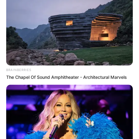
Suchen:
BRAINBERRIES
The Chapel Of Sound Amphitheater - Architectural Marvels
Auf einigen Seiten dieses Projektes sind Affiliate-
Angebote integriert. Wenn etwas darüber gebucht oder
gekauft wird, ist das eine Unterstützung, ohne dass sich
dadurch der Preis ändert.