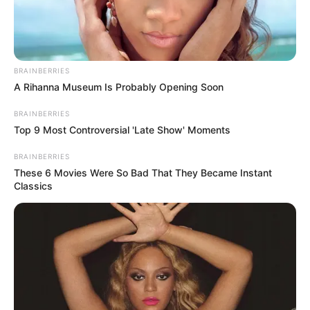
Miehlen gibt, dann liegt Miehlen in Rheinland-Pfalz.
Alle eingetragenen Ausflugsziele sind sofort online.
BRAINBERRIES
Gegen Gesetze verstoßende Einträge sowie
A Rihanna Museum Is Probably Opening Soon
Werbeeinträge werden unverzüglich gelöscht. Des
Weiteren liegt die Entscheidung über die Löschung bzw.
BRAINBERRIES
Top 9 Most Controversial 'Late Show' Moments
die Veröffentlichung von Beiträgen und die Verlinkung von
Internetseiten einzig und allein bei der Redaktion von
BRAINBERRIES
Quermania.
These 6 Movies Were So Bad That They Became Instant
Classics