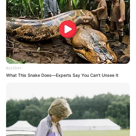
BUZZDAY
What This Snake Does—Experts Say You Can't Unsee It