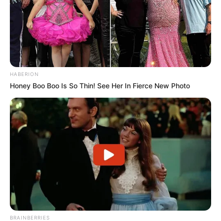
HABERION
Honey Boo Boo Is So Thin! See Her In Fierce New Photo
BRAINBERRIES