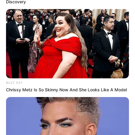
Discovery
Ferienwohnungen, Ferienhäuser und Unterkünfte gibt
es unter
www.tourist-online.de
Wäre es nicht besser, wenn sich die Präsidenten und
Generäle mit Knüppeln gegenseitig erschlagen würden,
statt mit ihren Herdenarmeen so viele andere Menschen
zu ermorden?
weitere Kalauer
BUZZ DAY
Chrissy Metz Is So Skinny Now And She Looks Like A Model
Quermania folgen:
Impressum & Kontakt
Smartphone Startseite