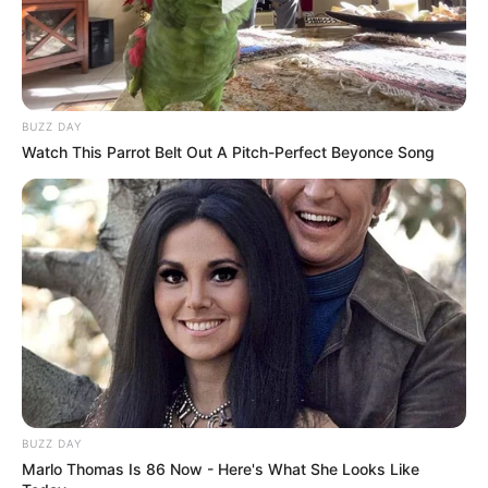
BUZZ DAY
Watch This Parrot Belt Out A Pitch-Perfect Beyonce Song
BUZZ DAY
Marlo Thomas Is 86 Now - Here's What She Looks Like