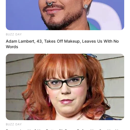
Suchen:
BUZZ DAY
Adam Lambert, 43, Takes Off Makeup, Leaves Us With No
Words
Auf einigen Seiten dieses Projektes sind Affiliate-
Angebote integriert. Wenn etwas darüber gebucht oder
gekauft wird, ist das eine Unterstützung, ohne dass sich
dadurch der Preis ändert.
BUZZ DAY