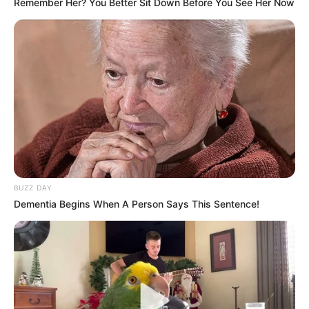
Remember Her? You Better Sit Down Before You See Her Now
BUZZ DAY
Dementia Begins When A Person Says This Sentence!