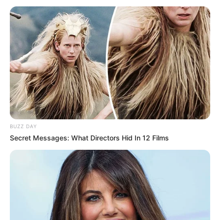
weitere Informationen mit der
Suche nach Wanderweg
Donauwelle Eichfelsen-Panorama
im Internet finden.
Parkplätze sowie weitere Ausflugsziele,
Sehenswürdigkeiten, Museen und Freizeitangebote
im Umkreis dieses Ziels (Beuron):
Parkplatzsuche für Beuron auf OpenStreetMap
Umkreissuche Tourismus Beuron
Museen in und um Beuron
BUZZ DAY
Secret Messages: What Directors Hid In 12 Films
Kinderausflugsziele für Beuron
Kindergeburtstag feiern
Schlösser und Burgen in und um Beuron
Tagesausflugsziele für Beuron
Bademöglichkeiten
Wandern