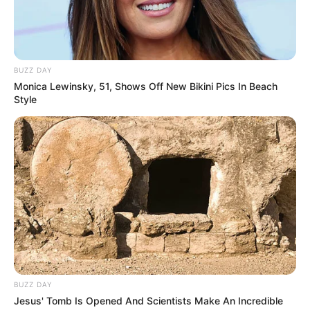
Kinoprogramm
Angebote für Behinderte
Aussichtstürme
BUZZ DAY
Monica Lewinsky, 51, Shows Off New Bikini Pics In Beach
Kletterparks
Style
Tier- und Zooparks
BUZZ DAY
Jesus' Tomb Is Opened And Scientists Make An Incredible