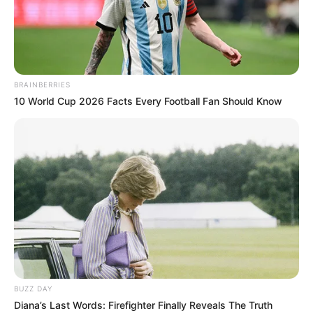
Wanderweg Donauwelle Eichfelsen-Panorama als
markierte Position auf der Landkarte von
OpenStreetMap:
BRAINBERRIES
10 World Cup 2026 Facts Every Football Fan Should Know
Lageplan mit Position des Ausflugsziels bzw. der
BUZZ DAY
Sehenswürdigkeit auf
größerer Landkarte zeigen
und
Diana’s Last Words: Firefighter Finally Reveals The Truth