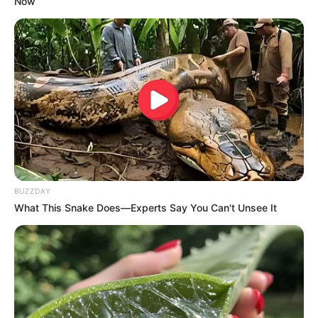
Now
Auf einigen Seiten dieses Projektes sind Affiliate-
Angebote integriert. Wenn etwas darüber gebucht oder
gekauft wird, ist das eine Unterstützung, ohne dass sich
dadurch der Preis ändert.
BUZZDAY
What This Snake Does—Experts Say You Can't Unsee It