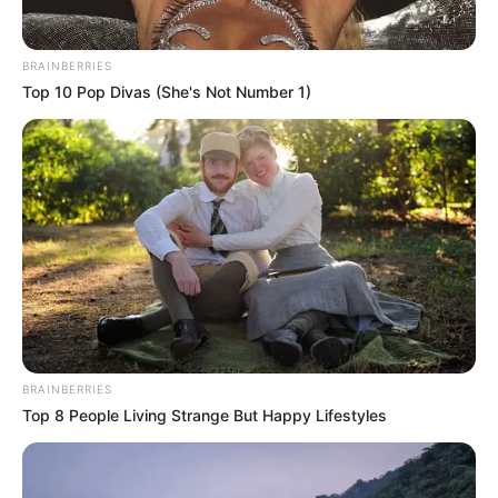
bieten wir die GPS-Daten als Wegpunkt zum
Download
im GPX-Format
an, für den Import in Navigationsgeräten
BRAINBERRIES
und in Google Earth. Die GPS-Daten lauten: Latitude
Top 10 Pop Divas (She's Not Number 1)
(entspricht dem Breitengrad) = 50.5558 und Longitude
(entspricht dem Längengrad) = 8.5020.
Der Dom von Wetzlar auf dem Stadtplan bzw. der
Landkarte von OpenStreetMap:
BRAINBERRIES
Top 8 People Living Strange But Happy Lifestyles