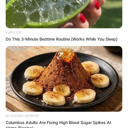
VIRIFLOW
Do This 3-Minute Bedtime Routine [Works While You Sleep]
GLYCOGEN SUPPORT
Columbus Adults Are Fixing High Blood Sugar Spikes At
Home (Recipe)