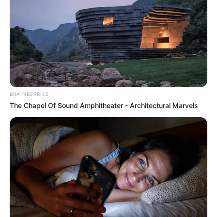
Lageplan als
größere Karte zeigen
.
Deutschlandweit Veranstaltung kostenlos
eintragen:
BRAINBERRIES
The Chapel Of Sound Amphitheater - Architectural Marvels
Bilderfreigabe: Die Bilder dieser Seite dürfen unter
bestimmten Bedingungen für private und kommerzielle
Zwecke kostenlos benutzt werden. Weiteres siehe
Bilderfreigabe
.