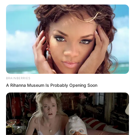
Wetzlar - Dom Unserer Lieben Frau
Wetzlar
Veranstaltungen
Hotels
BRAINBERRIES
A Rihanna Museum Is Probably Opening Soon