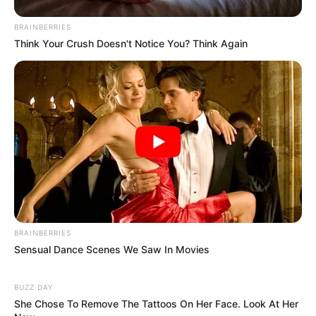
Das Wissen, das die Bauern schon seit Jahrtausenden
BRAINBERRIES
bei der Tier- und Pflanzenzucht anwenden, hatte
Think Your Crush Doesn't Notice You? Think Again
Charles Darwin 1858 der universitären Welt gelehrt. Die
mussten die Abstammungslehre ja endlich auch mal
lernen.
weitere Kalauer
Quermania folgen:
Impressum & Kontakt
Smartphone Startseite
BRAINBERRIES
Sensual Dance Scenes We Saw In Movies
Suchen:
BUZZ DAY
She Chose To Remove The Tattoos On Her Face. Look At Her