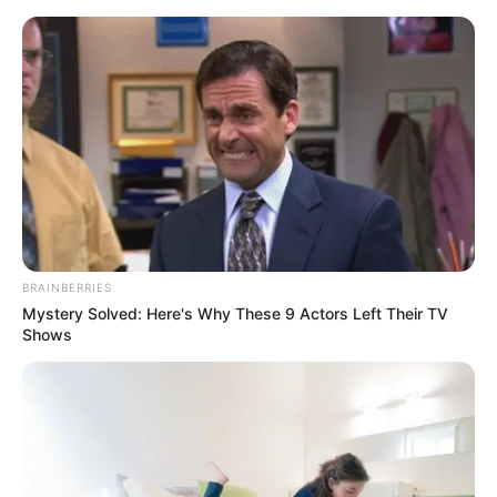
Stadtplan für Cavertitz online kaufen
Stadtplan online zeigen
Hier gibt es Stadtpläne, Kartenmaterial und Reiseliteratur
für
Cavertitz
, die bei Amazon online erwerbbar sind, sowie
weitere Landkarten, Bücher und Reiseführer. Außerdem
kann der
Stadtplan für Cavertitz hier online
aufgerufen
BRAINBERRIES
oder eine
Adresse in Cavertitz
gesucht werden.
Mystery Solved: Here's Why These 9 Actors Left Their TV
Shows
Alternativ kann außerdem hier der Straßen- und
Wegeplan für den
aktuellen Standort
abgerufen werden.
Stadtpläne und Reiseliteratur für Cavertitz bei
Amazon: