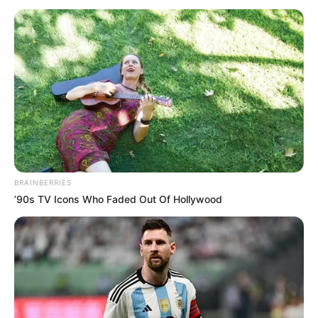
Früher zog man in den Krieg, damit in den
Geschichtsbüchern was steht. Heute gibt's nur noch
Bürokratie, Steuern und Sonderversagen.
weitere Kalauer
Quermania folgen:
Impressum & Kontakt
Smartphone Startseite
BRAINBERRIES
’90s TV Icons Who Faded Out Of Hollywood
Suchen: