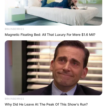
Stadtplan Cavertitz
-
Reiseführer Cavertitz
-
Straßenkarte
Deutschland
-
Reiseführer Deutschland
-
Produktsuche
Amazon
BRAINBERRIES
Stadtplan bei Amazon für Cavertitz hier aufrufen:
Magnetic Floating Bed: All That Luxury For Mere $1.6 Mil?
Hier gibt es nicht nur den Stadtplan oder die Landkarte für
Cavertitz sowie interessante und passende Reiseführer
zu kaufen, sondern auch einen
Online-Stadtplan für
Cavertitz
.
BRAINBERRIES
Why Did He Leave At The Peak Of This Show's Run?