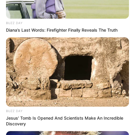
BUZZ DAY
Diana’s Last Words: Firefighter Finally Reveals The Truth
BUZZ DAY
Jesus' Tomb Is Opened And Scientists Make An Incredible
Discovery