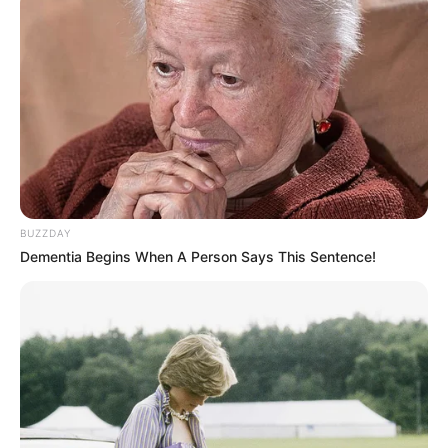
BUZZDAY
Dementia Begins When A Person Says This Sentence!