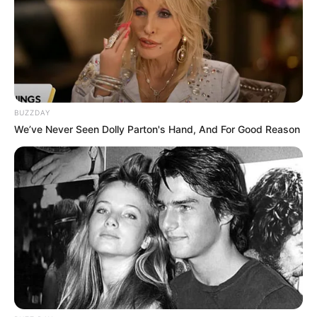
Hier geht es zu allen eingetragenen
Veranstaltungen in
Hessen
.
BUZZDAY
We’ve Never Seen Dolly Parton's Hand, And For Good Reason
Sehenswürdigkeiten und Ausflugsziele für Schlitz:
Schlitz und Umgebung
Ins Kino gehen gehört immer zu den beliebten
Freizeittägigkeiten; sie sind auch besonders für Kinder
und den Kindergeburtstag geeignet. Das gilt auch für
Kinoprogramme und beliebte Filme, die in bzw. in der
Umgebung von Schlitz und Willofs zu sehen sind.