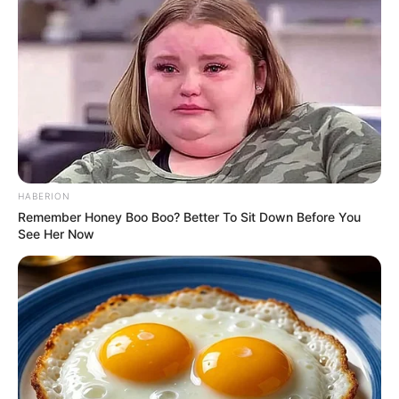
a" spielen
"Ich will dieses System zerstören": Horror-Regie-Tal
ent Jane Schoenbrun packt über bittere Studio-Absa
ge aus
Zu verstörend für die Öffentlichkeit: Dieses Horrorfil
m-Poster wurde jetzt verboten
Überraschendes "X-Men"-Casting: Netflix-Star wird
zum Mutanten Cyclops
HABERION
Ihr habt euch diesen Action-Kracher gekauft? Dann
Remember Honey Boo Boo? Better To Sit Down Before You
habt ihr jetzt wahrscheinlich einen falschen Film zuh
See Her Now
ause! Das müsst ihr nun tun
Wir kriegen Christian Bale & Nicolas Cage NICHT i
m Kino zu sehen: "Madden" kommt direkt zu Amazo
n Prime Video
Kinos und Kinoprogramme in und um Schlitz mit