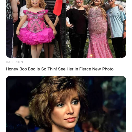
HABERION
Honey Boo Boo Is So Thin! See Her In Fierce New Photo