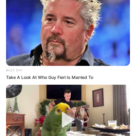
BUZZ DAY
Take A Look At Who Guy Fieri Is Married To