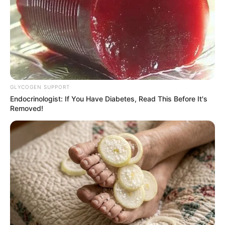
Suchen:
GLYCOGEN SUPPORT
Endocrinologist: If You Have Diabetes, Read This Before It's
Removed!
Auf einigen Seiten dieses Projektes sind Affiliate-
Angebote integriert. Wenn etwas darüber gebucht oder
gekauft wird, ist das eine Unterstützung, ohne dass sich
dadurch der Preis ändert.