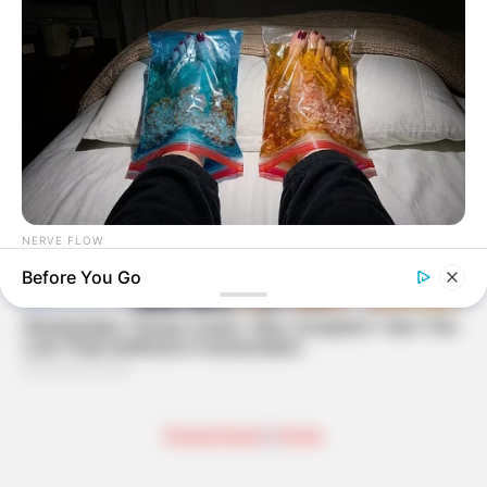
NERVE FLOW
Neuropathy Has Been Linked To A Common Habit. Do You Do
Before You Go
It?
Deutschland
|
Home