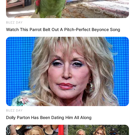
BUZZ DAY
Watch This Parrot Belt Out A Pitch-Perfect Beyonce Song
BUZZ DAY
Dolly Parton Has Been Dating Him All Along