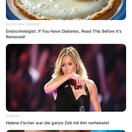
Hilfe von Yahoo suchen:
GLYCOGEN SUPPORT
Endocrinologist: If You Have Diabetes, Read This Before It's
Removed!
Auswahl von Veranstaltungen in Schlitz und im
Bundesland Hessen:
KAMMERTON-Konzerte
Junge Musikpreisträger aus Georgien zu Gast im
J.S.Bach-Haus Bad Hersfeld am Sa, 8.08. und So,
9.08.26. Sie präsentieren Werke von Chopin, Bach,
Moriccone, Horowitz und von georgischen
Komponisten. Veranstalter: Initiative Kammerton.eu
DARADA
in Berlin in Kooperation mit dem Arbeitskreis für
Helene Fischer war die ganze Zeit mit ihm verheiratet
Musik e.V. in Bad HEF. Eintritt frei - Spenden am
Ausgang für die Konzerte