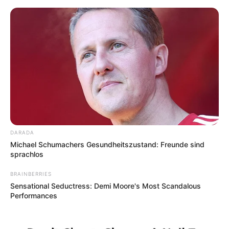
Schlitz und Willofs
Ausflugsziele
Veranstaltungen
Bald ist Hohes Friedensfest (in Augsburg ein Feiertag):
Sonnabend, den 08.08.2026
DARADA
Michael Schumachers Gesundheitszustand: Freunde sind
sprachlos
BRAINBERRIES
Sensational Seductress: Demi Moore's Most Scandalous
Performances