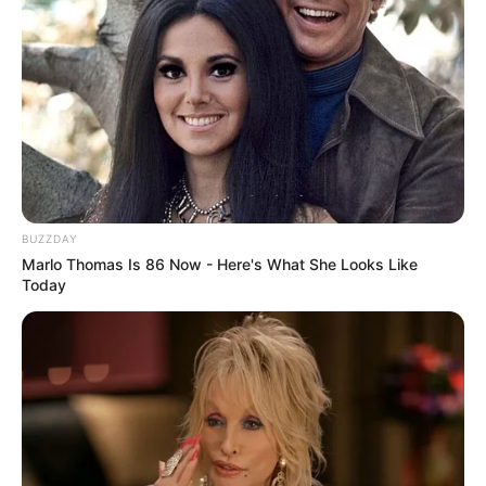
Heute Abend streamen: Einer der kultigsten Western
überhaupt – mit zwei absoluten Genre-Legenden in
den Hauptrollen!
"Von allem, womit ich jemals zu tun hatte, hasse ich
diesen Film am meisten": Kult-Regisseur versucht s
eit 27 Jahren, seinen Horror-Flop mit Robert Downe
y Jr. zu vergessen
Meisterwerk? Von wegen! Darum ist "Die Odyssee"
der schwächste Christopher-Nolan-Film für mich!
BUZZDAY
Marlo Thomas Is 86 Now - Here's What She Looks Like
22 Jahre lang übersehen: Versteckt sich der Punish
Today
er bereits im besten "Spider-Man"-Film?
Arnold Schwarzenegger, 79, über seinen ersten gro
ßen Flop: "Ich stand so weit oben auf dem Podest –
wohin hätte es von dort noch gehen sollen?"
Diesen Klassiker eines "Star Wars"-Machers gibt es
jetzt erstmals in 4K – mit Stars aus "John Wick" und
"Joker" ganz in jung!