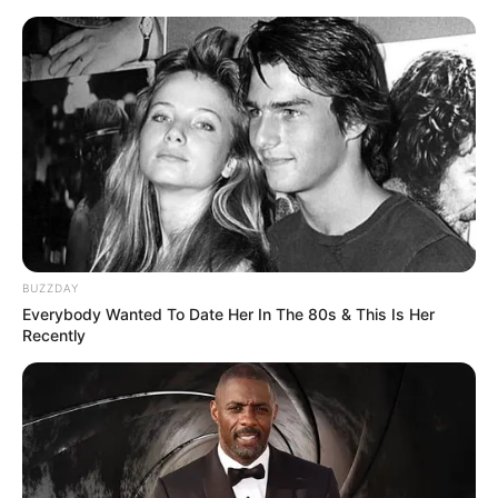
Gotha und Hörselgau
Ausflugsziele
Veranstaltungen
Heute ist Hohes Friedersfest (in Augsburg ein Feiertag):
Sonnabend, der 08.08.2026
BUZZDAY
Everybody Wanted To Date Her In The 80s & This Is Her
Recently