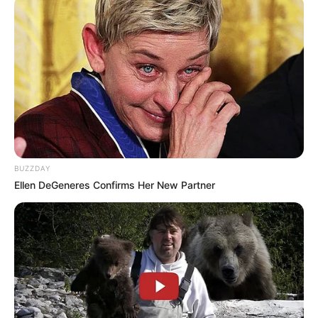
Die Shows sind immer von Montag bis Freitag um
13.00 Uhr und 16.00Uhr am Samstag 11.00 Uhr und
15.00 Uhr Sonntags Ruhetag keine Show
Stadt/Ort: Mönchenholzhausen
Beginn: 06.07.2026 00:00 Uhr
Ende: 14.08.2026 00:00 Uhr
Eintrittspreis: 2€
BUZZDAY
POETRY SLAM - Sommergarten Edition
Ellen DeGeneres Confirms Her New Partner
Endlich ist es wieder soweit - POETRY SLAM -
Sommergarten Edition Nach den Thüringer
Landesmeisterschaften im Poetry Slam gehen wir in
die nächste Runde.
Stadt/Ort: Gera
Beginn: 21.08.2026 19:00 Uhr