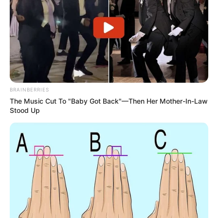
BRAINBERRIES
The Music Cut To "Baby Got Back"—Then Her Mother-In-Law
Stood Up