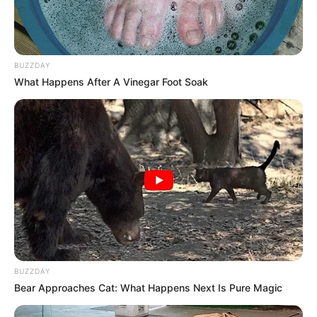
BUZZDAY
What Happens After A Vinegar Foot Soak
BUZZDAY
Bear Approaches Cat: What Happens Next Is Pure Magic