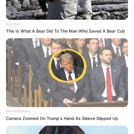
Ende: 21.08.2026 21:30 Uhr
Eintrittspreis: VVK: 10 €
Weitere Informationen:
www.gera.de/event/poetry-s
BUZZDAY
l...
This Is What A Bear Did To The Man Who Saved A Bear Cub
27. Geraer Museumsnacht
Ob Museumsfans, Familien oder Nachtschwärmer –
bei der Geraer Museumsnacht kommt jeder auf
seine Kosten: Museen, Galerien und
Kultureinrichtungen öffnen ihre Türen und laden zu
einem abwechslungsreichen Abend für die ganze
Familie ein.
Stadt/Ort: Gera
BRAINBERRIES
Camera Zoomed On Trump's Hand As Sleeve Slipped Up
Beginn: 22.08.2026 15:00 Uhr
Ende: 22.08.2026 22:00 Uhr
Eintrittspreis: 10 €