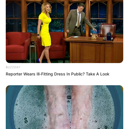
Quermania folgen:
Impressum & Kontakt
Smartphone Startseite
Suchen:
BUZZDAY
Reporter Wears Ill-Fitting Dress In Public? Take A Look
Auf einigen Seiten dieses Projektes sind Affiliate-
Angebote integriert. Wenn etwas darüber gebucht oder
gekauft wird, ist das eine Unterstützung, ohne dass sich
dadurch der Preis ändert.