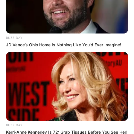
BUZZ DAY
JD Vance’s Ohio Home Is Nothing Like You'd Ever Imagine!
BUZZ DAY
Kerri-Anne Kennerley Is 72: Grab Tissues Before You See Her!