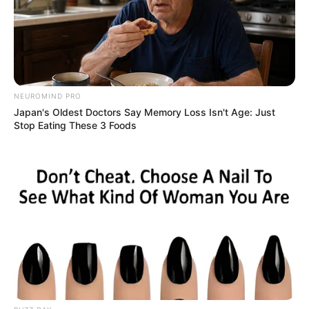
t es mit 89 Jahren auch ums Geld
Diese Woche neu auf Netflix: Starbespickte Superh
elden-Action, ein Spionage-Thriller mit Pierce Brosn
an und viel mehr!
"Er versucht ständig, neue Grenzen auszuloten – ei
NEUROMIND PRO
n großartiger Schauspieler": "Die Odyssee"-Star Ro
Japan's Oldest Doctors Say Memory Loss Isn't Age: Just
bert Pattinson bewundert diesen 3 Jahre jüngeren K
Stop Eating These 3 Foods
ollegen
Streaming-Tipp: Ein spannender Kriegs- & Justiz-Th
riller mit Denzel Washington und reihenweise weiter
en Stars
"Mein Agent war ein meisterhafter Geschäftsmann":
Denzel Washington, 71, bekam für einen seiner grö
ßten Hits gleich 2 (!) Gehaltsschecks
"Spider-Man: Brand New Day" macht das miserable
"Daredevil: Born Again"-Finale für mich noch schlim
mer