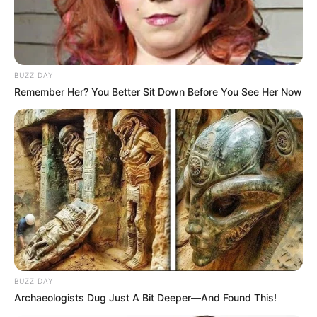
BUZZ DAY
Remember Her? You Better Sit Down Before You See Her Now
BUZZ DAY
Archaeologists Dug Just A Bit Deeper—And Found This!