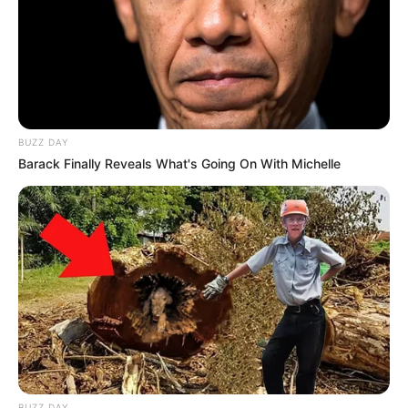
schnellen Wechseln zwischen Hardstyle, Drum &
Bass, Dubstep und Trap. Die Produktion umfasst
eine umfangreiche Laser- und Lichtshow sowie
Festival-Sound. Beginn ist um 23:00 Uhr, Ende am
16. August um 06:00 Uhr. Einlass ab 18 Jahren.
Tickets gibt es ab 18,90 Euro, Abendkasse 35 Euro.
BUZZ DAY
Weitere Informationen und Tickets:
Barack Finally Reveals What's Going On With Michelle
https://ravemania.de/events/ravemania-kx-chr-show
Stadt/Ort: Neuss
Beginn: 15.08.2026 23:00 Uhr
Ende: 16.08.2026 06:00 Uhr
Eintrittspreis: Tickets ab 18,90 EUR, Abendkasse 35
EUR
Weitere Informationen:
ravemania.de/events/ravema
n...
Tatort-Dinner "Dinner-Musical"
BUZZ DAY