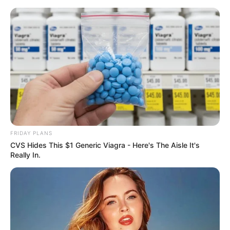
Preußisch Oldendorf
Ausflugsziele
Veranstaltungen
Bald ist Mariä Himmelfahrt: Sonnabend, den 15.08.2026
FRIDAY PLANS
CVS Hides This $1 Generic Viagra - Here's The Aisle It's
Really In.