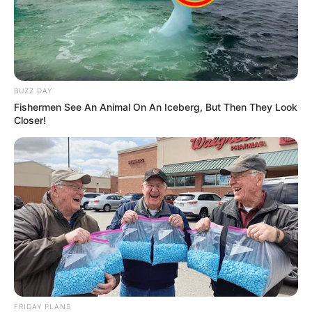
Suchen:
BUZZ DAY
Fishermen See An Animal On An Iceberg, But Then They Look
Closer!
Auf einigen Seiten dieses Projektes sind Affiliate-
Angebote integriert. Wenn etwas darüber gebucht oder
gekauft wird, ist das eine Unterstützung, ohne dass sich
dadurch der Preis ändert.
FRIDAY PLANS