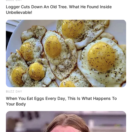
Logger Cuts Down An Old Tree. What He Found Inside
Unbelievable!
Wenn Sie Musicals lieben und einen ganzen Abend
in himmlischen Melodien schwelgen möchten, dann
gibt es für Sie unser Dinner-Musical. Vergessen Sie
für einige Stunden den Alltag und genießen Sie Ihre
Lieblingslieder, die wir mit viel Liebe für Sie
inszeniert haben. Unsere fantastischen
Sängerinnen und Sänger, bringen mit spektakulären
Szenen den Glanz der großen Shows in Ihre Nähe.
Stadt/Ort: Dortmund
Beginn: 22.08.2026 19:00 Uhr
Ende: 22.08.2026 22:30 Uhr
BUZZ DAY
Eintrittspreis: 103,00
When You Eat Eggs Every Day, This Is What Happens To
Your Body
Weitere Informationen:
tickets.tatort-dinner.de/ve...
Neusser Bürger Schützenfest