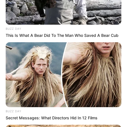
e Dwayne Johnson" soll ihn in "The Legend Of Zeld
a" spielen
"Ich will dieses System zerstören": Horror-Regie-Tal
ent Jane Schoenbrun packt über bittere Studio-Absa
BUZZ DAY
ge aus
This Is What A Bear Did To The Man Who Saved A Bear Cub
Zu verstörend für die Öffentlichkeit: Dieses Horrorfil
m-Poster wurde jetzt verboten
Überraschendes "X-Men"-Casting: Netflix-Star wird
zum Mutanten Cyclops
Ihr habt euch diesen Action-Kracher gekauft? Dann
habt ihr jetzt wahrscheinlich einen falschen Film zuh
ause! Das müsst ihr nun tun
Wir kriegen Christian Bale & Nicolas Cage NICHT i
m Kino zu sehen: "Madden" kommt direkt zu Amazo
n Prime Video
BUZZ DAY
Secret Messages: What Directors Hid In 12 Films