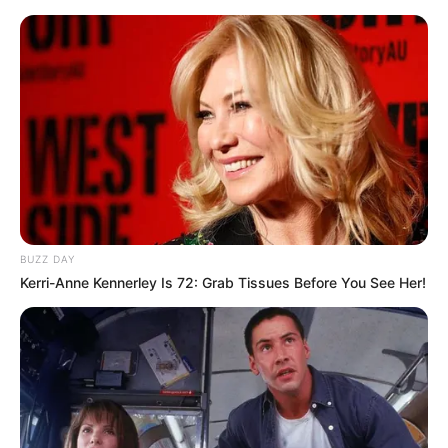
Tostedt, Wistedt und Heidenau
Ausflugsziele
Veranstaltungen
Morgen ist Hohes Friedensfest (in Augsburg ein
Feiertag): Sonnabend, den 08.08.2026
BUZZ DAY
Kerri-Anne Kennerley Is 72: Grab Tissues Before You See Her!