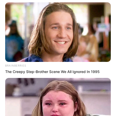
FAMILIEGEHTTANZEN Ihrhove
🌴 Einladung zur FAMILIEGEHTTANZEN –
Sommerparty-Edition ☀️ Die Disco für die ganze
Familie – mit Indoor-, Outdoor- & Schaumparty-
Bereich! Packt die Sonnenbrillen ein und schnappt
euch die Kids – am 16.08.2026 wird das Limit
Ihrhove zum Sommer-Disco-Paradies für Groß &
Klein! 🎶🌊 FAMILIEGEHTTANZEN – Sommerparty-
Special mit Schaumbereich! 👨‍👩‍👧‍👦 Eingeladen
BRAINBERRIES
The Creepy Step-Brother Scene We All Ignored In 1995
ist die ganze Familie – von den Kleinsten bis zu den
Großen! 🎵 Es läuft bunt gemischte Musik für alle
Generationen – tanzbar, fröhlich, sommerlich! 🔊 Die
Lautstärke liegt bei 75 dB – Gehörschutz wird
empfohlen, besonders für Kinder. 🌴 Outdoor-
Bereich & Schaumpartyzone inklusive – Badeoutfits
& Handtücher nicht vergessen! 👟 Keine
Hüpfburgen, keine Animation – hier wird gemeinsam