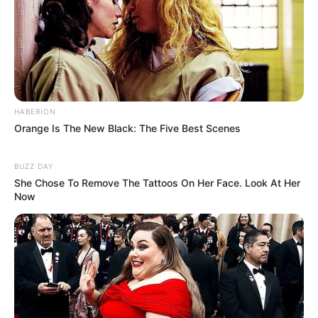
Generäle mit Knüppeln gegenseitig erschlagen würden,
statt mit ihren Herdenarmeen so viele andere Menschen
zu ermorden?
weitere Kalauer
HABERION
Quermania folgen:
Impressum & Kontakt
Orange Is The New Black: The Five Best Scenes
Smartphone Startseite
BUZZ DAY
She Chose To Remove The Tattoos On Her Face. Look At Her
Now
Suchen: