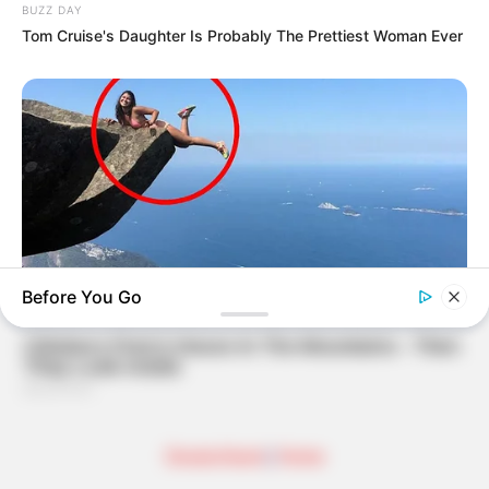
BUZZ DAY
Tom Cruise's Daughter Is Probably The Prettiest Woman Ever
Before You Go
BUZZ DAY
Shocking Photos Taken Seconds Before The Disaster
BUZZ DAY
Bear Approaches Cat: What Happens Next Is Pure Magic
Deutschland
|
Home