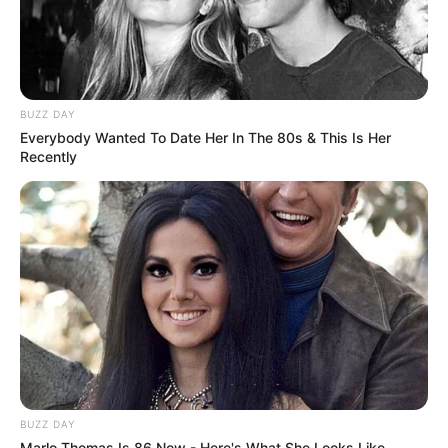
BUZZ DAY
Everybody Wanted To Date Her In The 80s & This Is Her
Recently
BUZZ DAY
Marlo Thomas Is 86 Now - Here's What She Looks Like