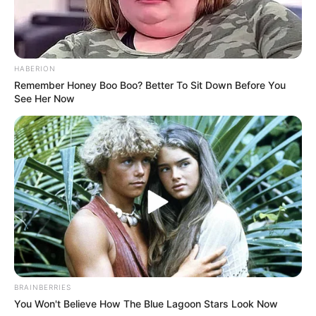
getanzt! 📍 Ort: Limit Ihrhove 🕒 Uhrzeit: 14-17 Uhr
Stadt/Ort: Westoverledingen
Beginn: 16.08.2026 14:00 Uhr
HABERION
Ende: 16.08.2026 17:00 Uhr
Remember Honey Boo Boo? Better To Sit Down Before You
See Her Now
Weitere Informationen:
mamagehttanzenweserems.t
ick...
Hier geht es zu allen eingetragenen
Veranstaltungen in
Niedersachsen
.
Sehenswürdigkeiten und Ausflugsziele für Tostedt:
BRAINBERRIES
You Won't Believe How The Blue Lagoon Stars Look Now
Tostedt und Umgebung