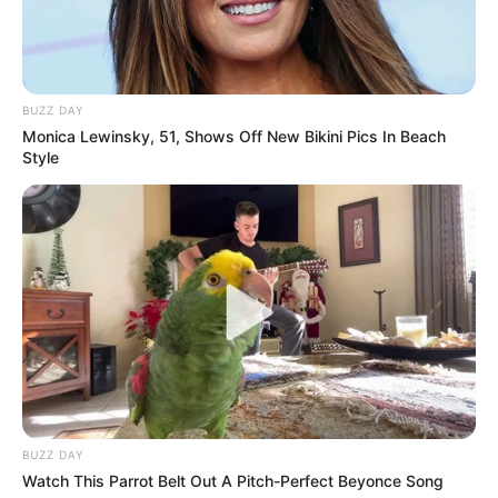
Beginn: 08.08.2026 08:00 Uhr
Ende: 08.08.2026 18:00 Uhr
Weitere Informationen:
www.osnabruecker-bergrenn
en.de
BUZZ DAY
Monica Lewinsky, 51, Shows Off New Bikini Pics In Beach
Style
Maschseefest in Hannover
Jedes Jahr im Hochsommer findet in Hannover rund
um den Maschsee ein großes Volksfest mit Live-
Musik und anderen Open-Air-Veranstaltungen statt.
Stadt/Ort: Hannover
Beginn: 29.07.2026 18:00 Uhr
Ende: 16.08.2026 00:00 Uhr
Eintrittspreis: frei
Weitere Informationen:
www.quermania.de/niedersa
BUZZ DAY
ch...
Watch This Parrot Belt Out A Pitch-Perfect Beyonce Song