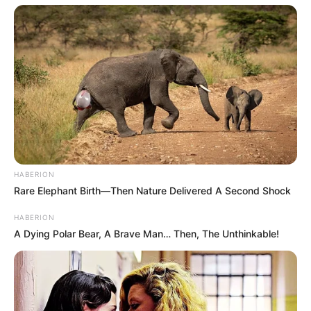
Ins Kino gehen gehört immer zu den beliebten
Freizeittägigkeiten; sie sind auch besonders für Kinder
und den Kindergeburtstag geeignet. Das gilt auch für
Kinoprogramme und beliebte Filme, die in bzw. in der
Umgebung von Tostedt, Wistedt und Heidenau zu sehen
sind.
Deutschlandweit Veranstaltung kostenlos
eintragen:
HABERION
Rare Elephant Birth—Then Nature Delivered A Second Shock
HABERION
A Dying Polar Bear, A Brave Man… Then, The Unthinkable!
Wäre es nicht besser, wenn sich die Präsidenten und