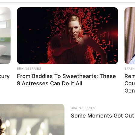
BRAINBERRIES
BRAIN
xury
From Baddies To Sweethearts: These
Rem
9 Actresses Can Do It All
Cou
)
Gen
BRAINBERRIES
Some Moments Got Out O