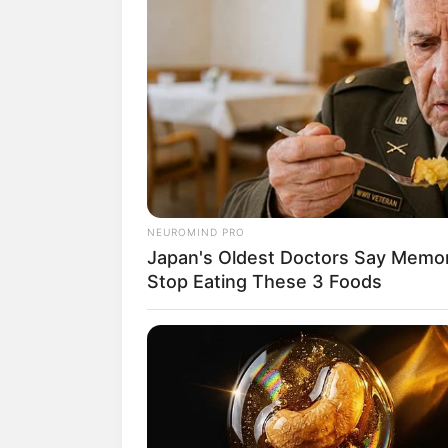
Kreuztal
Lage (Lippe)
Langenfeld (Rheinlan
Leichlingen
Lemgo
Lennestadt
Leverkusen
Lippstadt
Lohmar
NEUROMIND PRO
Löhne
Japan's Oldest Doctors Say Memory
Lübbecke
Stop Eating These 3 Foods
Lüdenscheid
Lünen
Marl
Mechernich
Meerbusch
Menden (Sauerland)
Meschede