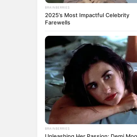
Freudenberg
BRAINBERRIES
Geldern
2025’s Most Impactful Celebrity
Gelsenkirchen
Farewells
Gladbeck
Goch
Greven
Grevenbroich
Gronau (Westf.)
Gummersbach
Gütersloh
Haan
Hagen
Haltern am See
Hamm
Hamminkeln
Hattingen
Heinsberg
Hemer
BRAINBERRIES
Hennef (Sieg)
Unleashing Her Passion: Demi Moor