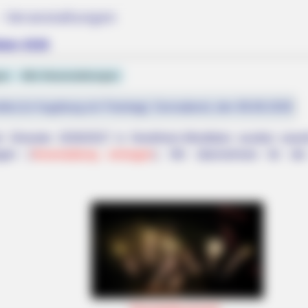
- Veranstaltungen
falen 2026
gen
Alle Veranstaltungen
fest (in Augsburg ein Feiertag): Sonnabend, den 08.08.2026
für Silvester 2026/2027 in Nordrhein-Westfalen wurden so
agen (
Veranstaltung eintragen
). Wir übernehmen für die
ow She's Turning Heads