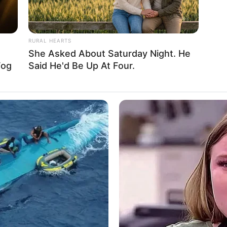
RURAL HEARTS
She Asked About Saturday Night. He
Fog
Said He'd Be Up At Four.