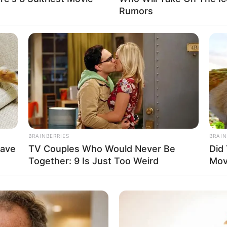
Rumors
BRAINBERRIES
BRAIN
Have
TV Couples Who Would Never Be
Did
Together: 9 Is Just Too Weird
Mov