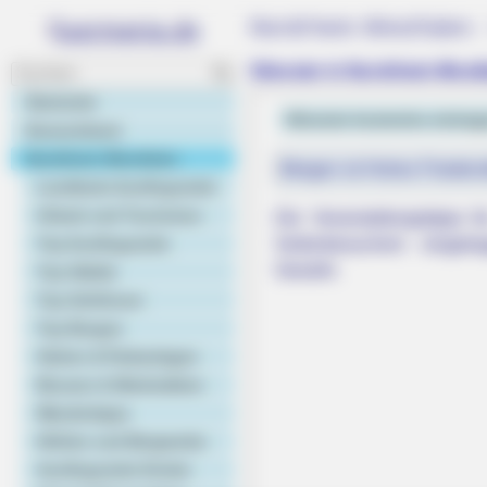
Nordrhein-Westfalen 
Silvester in Nordrhein-West
Startseite
Silvester kostenlos eintra
Deutschland
Nordrhein-Westfalen
Morgen ist Hohes Friedens
Landkarte Ausflugsziele
Urlaub und Tourismus
Die Veranstaltungstipps 
Top Ausflugsziele
Seitenbesuchern eingetr
Gewähr.
Top Städte
Top Schlösser
Top Burgen
BRAINBERRIES
Gärten & Parkanlagen
Once Criticized For Her Figure, N
Museen & Werkstätten
Wandertipps
Höhlen und Bergwerke
Ausflugsziele Kinder