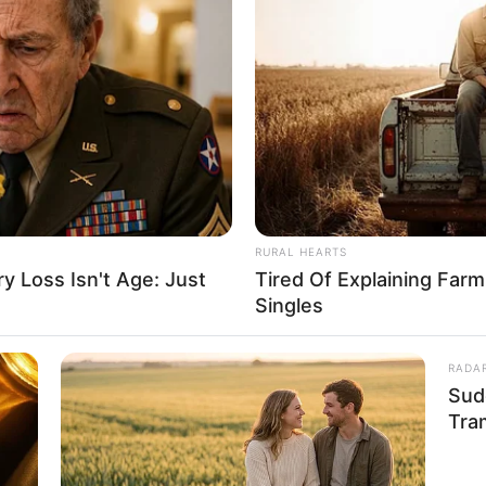
d)
RURAL HEARTS
 Loss Isn't Age: Just
Tired Of Explaining Far
Singles
RADA
Sud
Tra