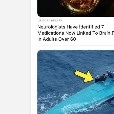
Mettmann
Minden
Moers
Mönchengladbach
MEMORY HEALTH
Monheim am Rhein
Neurologists Have Identified 7
Mülheim an der Ruhr
Medications Now Linked To Brain 
Münster
In Adults Over 60
Nettetal
Neukirchen-Vluyn
Neuss
Niederkassel
Oberhausen
Oelde
Oer-Erkenschwick
Olpe
Paderborn
Plettenberg
Porta Westfalica
Pulheim