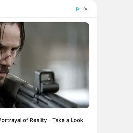
intragen
):
n vorhanden. Veranstaltungen können
ortrayal of Reality - Take a Look