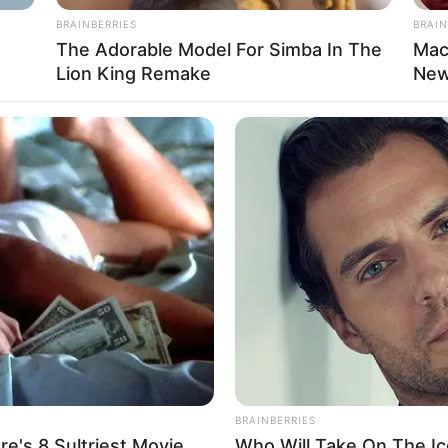
BRAINBERRIES
BRAIN
The Adorable Model For Simba In The
Mac
Lion King Remake
New
BRAINBERRIES
e's 8 Sultriest Movie
Who Will Take On The Ic