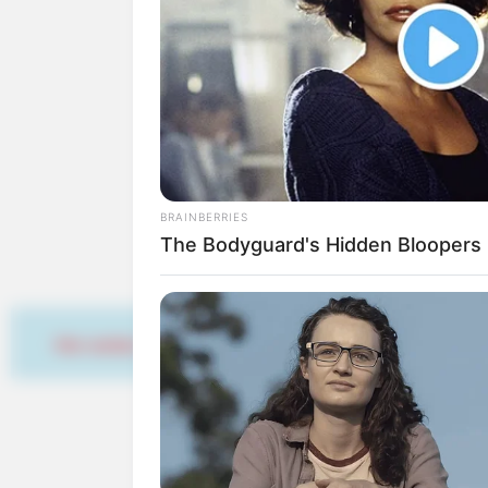
Delbrück
Detmold
Dinslaken
Dormagen
Dorsten
Dortmund
Duisburg
Dülmen
BRAINBERRIES
Düren
The Bodyguard's Hidden Bloopers
Düsseldorf
Emmerich am Rhein
Emsdetten
Erftstadt
Hier werben
Erkelenz
Eschweiler
Essen
Euskirchen
Frechen