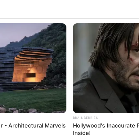
Silvesterfeuerwerk
eranstaltungen in Nordrhein-Westfalen (
Veranstaltung e
e Einträge für Silvesterveranstaltungen in Nordrhein-Westfale
ragen werden
.
n in folgenden Städten in Nordrhein-Westfalen:
BRAINBERRIES
 - Architectural Marvels
Hollywood's Inaccurate P
Inside!