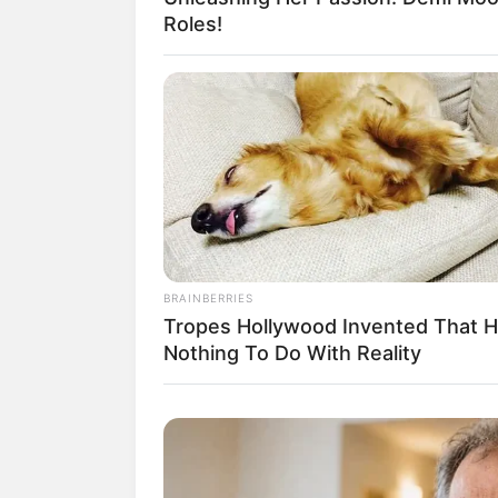
Herford
Roles!
Herne
Herten
Herzogenrath
Höxter
Hückelhoven
Hürth
Ibbenbüren
Iserlohn
Kaarst
Kamen
BRAINBERRIES
Kamp-Lintfort
Tropes Hollywood Invented That 
Kempen
Nothing To Do With Reality
Kerpen
Kevelaer
Kleve
Köln
Königswinter
Krefeld