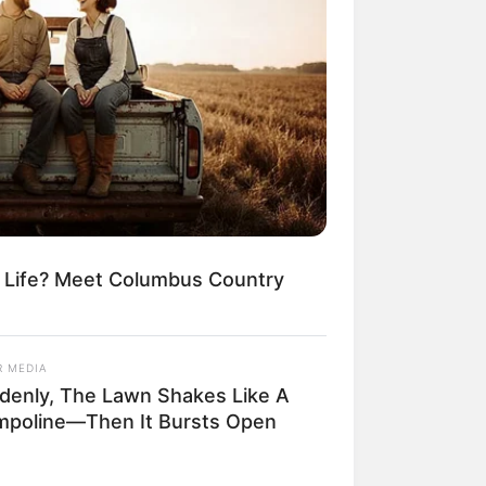
m Life? Meet Columbus Country
R MEDIA
denly, The Lawn Shakes Like A
mpoline—Then It Bursts Open