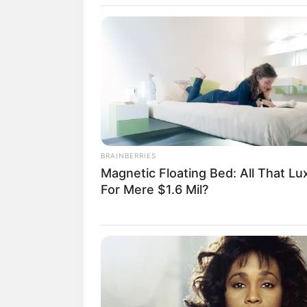
Bad Oeynhausen
Bad Salzuflen
Beckum
Bergheim
Bergisch Gladbach
Bergkamen
Bielefeld
Bocholt
Bochum
Bonn
BRAINBERRIES
Magnetic Floating Bed: All That Lu
Borken
For Mere $1.6 Mil?
Bornheim (Rheinland
Bottrop
Brilon
Brühl (Rheinland)
Bünde
Castrop-Rauxel
Coesfeld
Datteln