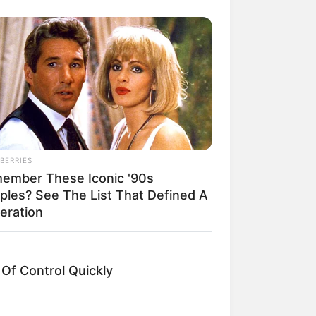
BERRIES
ember These Iconic '90s
ples? See The List That Defined A
eration
f Control Quickly