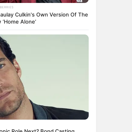
BERRIES
aulay Culkin's Own Version Of The
 ‘Home Alone’
onic Role Next? Bond Casting