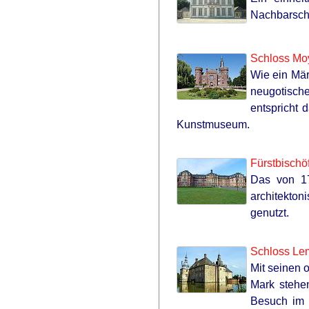
Nachbarsch
Schloss Mo
Wie ein Mär
neugotische
entspricht 
Kunstmuseum.
Fürstbischö
Das von 17
architekton
genutzt.
Schloss Le
Mit seinen 
Mark stehe
Besuch im 