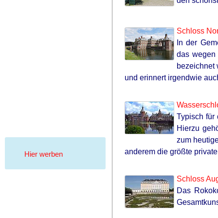
den schönst
Schloss No
In der Ge
das wegen 
bezeichnet 
und erinnert irgendwie auc
Wasserschl
Typisch für
Hierzu geh
zum heutige
anderem die größte privat
Hier werben
Schloss Aug
Das Rokok
Gesamtkuns