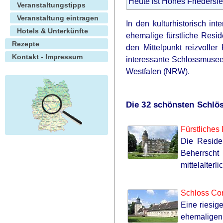
Heute ist Hohes Friedersfe
Veranstaltungstipps
Veranstaltung eintragen
In den kulturhistorisch i
Hotels & Unterkünfte
ehemalige fürstliche Resi
Rezepte
den Mittelpunkt reizvolle
Kontakt - Impressum
interessante Schlossmuseen
Westfalen (NRW).
Die 32 schönsten Schlös
Fürstliches
Die Reside
Beherrscht
mittelalterl
Schloss Cor
Eine riesig
ehemaligen 