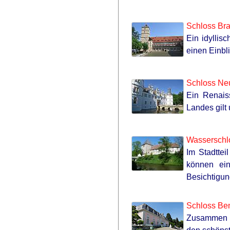
Schloss Br
Ein idylli
einen Einbli
Schloss Ne
Ein Renais
Landes gilt
Wasserschl
Im Stadttei
können ein
Besichtigun
Schloss Ben
Zusammen m