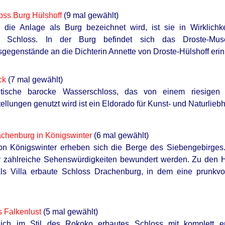
ss Burg Hülshoff
(9 mal gewählt)
die Anlage als Burg bezeichnet wird, ist sie in Wirklich
 Schloss. In der Burg befindet sich das Droste-Mus
sgegenstände an die Dichterin Annette von Droste-Hülshoff erinn
ck
(7 mal gewählt)
tische barocke Wasserschloss, das von einem riesigen
ellungen genutzt wird ist ein Eldorado für Kunst- und Naturlieb
chenburg in Königswinter
(6 mal gewählt)
on Königswinter erheben sich die Berge des Siebengebirges
 zahlreiche Sehenswürdigkeiten bewundert werden. Zu den Ha
als Villa erbaute Schloss Drachenburg, in dem eine prunkvo
 Falkenlust
(5 mal gewählt)
tlich im Stil des Rokoko erbautes Schloss mit komplett erh