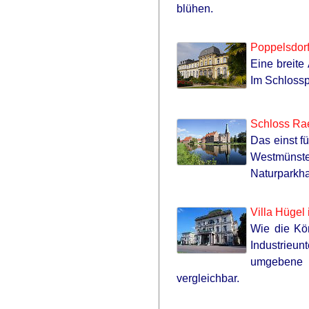
blühen.
Poppelsdor
Eine breite
Im Schlossp
Schloss Ra
Das einst f
Westmünste
Naturparkha
Villa Hügel
Wie die Kö
Industrieu
umgebene 
vergleichbar.