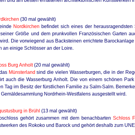
en und am besten erhaltenen architektonischen Kunstwerken ihr
rdkirchen
(30 mal gewählt)
meinde
Nordkirchen
befindet sich eines der herausragendsten
seiner Größe und dem prunkvollen Französischen Garten auch
wird. Die vorwiegend aus Backsteinen errichtete Barockanlag
h an einige Schlösser an der Loire.
oss Burg Anholt
(20 mal gewählt)
 das
Münsterland
sind die vielen Wasserburgen, die in der Re
ört auch die Wasserburg Anholt. Die von einem schönen Park
n Tag im Besitz der fürstlichen Familie zu Salm-Salm. Bemerke
e Gemäldesammlung Nordrhein-Westfalens ausgestellt wird.
ustusburg in Brühl
(13 mal gewählt)
oschloss gehört zusammen mit dem benachbarten
Schloss F
twerken des Rokoko und Barock und gehört deshalb zum UNE