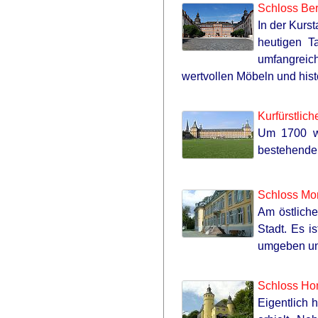
Schloss Ber
In der Kurs
heutigen Ta
umfangreic
wertvollen Möbeln und hi
Kurfürstlic
Um 1700 wu
bestehenden
Schloss Mo
Am östlich
Stadt. Es i
umgeben und
Schloss Ho
Eigentlich 