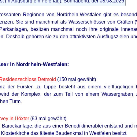
st (in Augsburg ein Feiertag): Sonnabend, der 08.08.2026
nteressanten Regionen von Nordrhein-Westfalen gibt es besond
denzen. Sie sind manchmal als Wasserschlösser von Gräften 
r Parkanlagen, besitzen manchmal noch ihre originale Innen
. Deshalb gehören sie zu den attraktivsten Ausflugszielen u
ser in Nordrhein-Westfalen:
 Residenzschloss Detmold
(150 mal gewählt)
nz der Fürsten zu Lippe besteht aus einem vierflügeligen 
 wird der Komplex, der zum Teil von einem Wassergraben 
ichen Turm.
vey in Höxter
(83 mal gewählt)
e Barockanlage, die aus einer Benediktinerabtei entstand und 
Klosterkirche das älteste Baudenkmal in Westfalen besitzt.