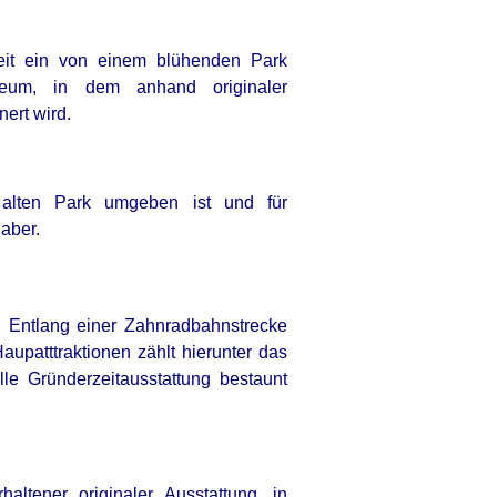
keit ein von einem blühenden Park
eum, in dem anhand originaler
ert wird.
 alten Park umgeben ist und für
haber.
. Entlang einer Zahnradbahnstrecke
upatttraktionen zählt hierunter das
lle Gründerzeitausstattung bestaunt
altener originaler Ausstattung, in