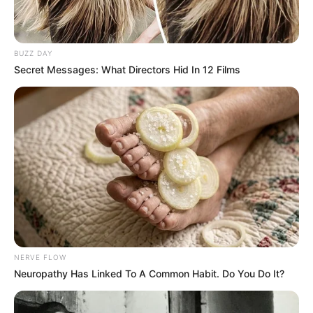
„ELECTRONICALLY YOURS“ Tour 2026 im
Veranst
altungsplan für Köln
17.11.2026 19:00 Uhr: Nessi Gomes – Live Konzert
BUZZ DAY
in München im
Veranstaltungsplan für München
Secret Messages: What Directors Hid In 12 Films
05.12.2026 16:00 Uhr: POTT OUT - Festival 2026
im
Veranstaltungsplan für Bochum
07.12.2026 20:00 Uhr: Glenn Miller Orchestra im
Ver
anstaltungsplan für Schorndorf
08.12.2026 20:00 Uhr: Glenn Miller Orchestra im
Ver
anstaltungsplan für Neckarsulm
Veranstaltungshinweise gibt es außerdem im
Ticketshop für
Rock und Pop von Eventim
.
Weiter siehe unter
Silvesterveranstaltungen
NERVE FLOW
Neuropathy Has Linked To A Common Habit. Do You Do It?
Deutschlandweit Veranstaltung kostenlos
eintragen: