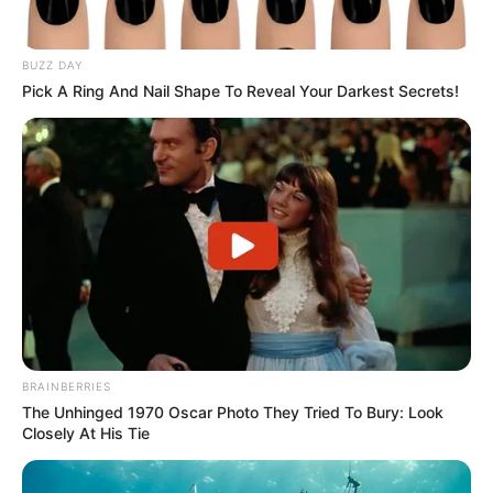
15.10.2026 20:00 Uhr: Glenn Miller Orchestra
directed by Uli Plettendorff im
Veranstaltungsplan für
Fürth
BUZZ DAY
Pick A Ring And Nail Shape To Reveal Your Darkest Secrets!
31.10.2026 19:30 Uhr: John Diva & The Rockets of
Love im
Veranstaltungsplan für Helmbrechts
06.11.2026 19:30 Uhr: HEAVEN 17 -
„ELECTRONICALLY YOURS“ Tour 2026 im
Veranst
altungsplan für Hamburg
07.11.2026 20:00 Uhr: HEAVEN 17 -
„ELECTRONICALLY YOURS“ Tour 2026 im
Veranst
altungsplan für Berlin
08.11.2026 19:00 Uhr: HEAVEN 17 -
„ELECTRONICALLY YOURS“ Tour 2026 im
Veranst
BRAINBERRIES
altungsplan für Bremen
The Unhinged 1970 Oscar Photo They Tried To Bury: Look
Closely At His Tie
10.11.2026 20:00 Uhr: HEAVEN 17 -
„ELECTRONICALLY YOURS“ Tour 2026 im
Veranst
altungsplan für München