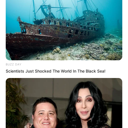
restaurant.info zeigen:
Berühmt ist auch der Rote Michelin als Restaurant- und
Hotelführer. Für die gehobene Küche gibt es dort
möglicherweise weitere
Tipps für Gaststätten in
Obernburg am Main
, mit Sicherheit aber für ganz
BUZZ DAY
Deutschland.
Scientists Just Shocked The World In The Black Sea!
Veranstaltung für Obernburg am Main ohne Login
eintragen:
Nicht jeder möchte ständig seine persönlichen Daten für
die allgegenwärtige Spionage im Internet zur Verfügung
stellen. Leider gibt es aber kaum noch ein echtes Internet.
Stattdessen beherrschen große Akteure wie Google