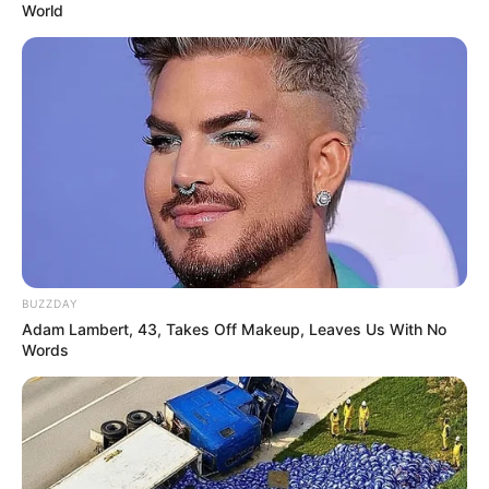
World
Es gibt noch viele weitere sehenswerte Städte und
Ausflugsziele im
Umkreis von Obernburg am Main
und im
gesamten Bundesland, die entdeckt werden wollen.
Hierfür kann die Rubrik mit den
schönsten Städten in
Bayern
angeklickt werden.
BUZZDAY
Adam Lambert, 43, Takes Off Makeup, Leaves Us With No
Words
In Obernburg am Main findet jedes Jahr im Dezember ein
Weihnachtsmarkt
statt.
Rock-, Pop- und Jazzveranstaltungen in