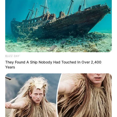
11.11.2026 20:00 Uhr: HEAVEN 17 -
„ELECTRONICALLY YOURS“ Tour 2026 im
Veranst
altungsplan für Stuttgart
13.11.2026 20:00 Uhr: HEAVEN 17 -
„ELECTRONICALLY YOURS“ Tour 2026 im
Veranst
altungsplan für Frankfurt am Main
14.11.2026 20:00 Uhr: HEAVEN 17 -
„ELECTRONICALLY YOURS“ Tour 2026 im
Veranst
BUZZ DAY
altungsplan für Münster
They Found A Ship Nobody Had Touched In Over 2,400
Years
15.11.2026 19:00 Uhr: HEAVEN 17 -
„ELECTRONICALLY YOURS“ Tour 2026 im
Veranst
altungsplan für Bochum
16.11.2026 19:00 Uhr: Nessi Gomes - Vocal
Odyssey Workshop in München im
Veranstaltungspl
an für München
16.11.2026 19:30 Uhr: HEAVEN 17 -