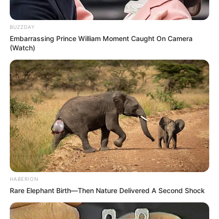
weitere Kalauer
BUZZDAY
Embarrassing Prince William Moment Caught On Camera
Quermania folgen:
Impressum & Kontakt
(Watch)
Smartphone Startseite
Suchen:
HABERION
Rare Elephant Birth—Then Nature Delivered A Second Shock
Auf einigen Seiten dieses Projektes sind Affiliate-
Angebote integriert. Wenn etwas darüber gebucht oder