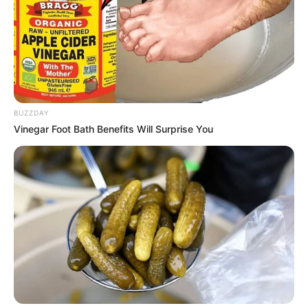
BUZZDAY
Vinegar Foot Bath Benefits Will Surprise You
Bald ist Hohes Friedensfest (in Augsburg ein Feiertag):
Sonnabend, den 08.08.2026
Suche nach Gaststätten, Restaurants und
Ausflugsgaststätten in Obernburg am Main auf der
Landkarte:
Von dieser Seite aus ist eine große Auswahl von
Restaurants in Obernburg am Main auf der Seite von