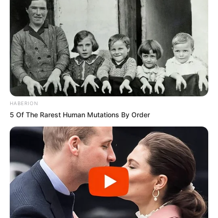
Gaststätten und Restaurants sind auch über
Google Maps
zu finden. Aber dort gibt es Geotracking und
Cookietracking. Dieses Angebot ist also mit Vorsicht zu
HABERION
genießen. Außerdem werden die Einträge auf Google
5 Of The Rarest Human Mutations By Order
nicht gepflegt, weshalb dort zunehmend Gaststätten
eingetragen sind, die nicht mehr existieren.
Wäre es nicht besser, wenn sich die Präsidenten und
Generäle mit Knüppeln gegenseitig erschlagen würden,
statt mit ihren Herdenarmeen so viele andere Menschen
zu ermorden?