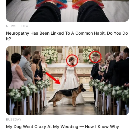
NERVE FLOW
Neuropathy Has Been Linked To A Common Habit. Do You Do
It?
BUZZDAY
My Dog Went Crazy At My Wedding — Now I Know Why