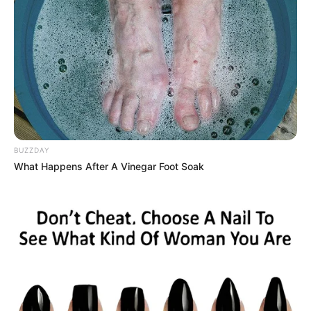
04.09.2026 18:00 Uhr: ROCK-INN LIVE: LEGIONS
OF STEEL im
Veranstaltungsplan für Georgsmarien
hütte
04.09.2026 20:00 Uhr: Jazz - Eat and Talk im ART
SALON N18 im
Veranstaltungsplan für Köln
05.09.2026 20:00 Uhr: The Hamburg Blues Band &
Friends im
Veranstaltungsplan für Schwerin
19.09.2026 19:30 Uhr: Kulturwelten Helmbrechts -
BUZZDAY
What Happens After A Vinegar Foot Soak
Jasmin Tabatabai & David Klein Quartett im
Veranst
altungsplan für Helmbrechts
03.10.2026 20:00 Uhr: Martin Kälberer live im
Zeughaus Lindau im
Veranstaltungsplan für Lindau
(Bodensee)
07.10.2026 18:00 Uhr: Kevin James & Susana -
Mantra-Singkreis - Live in München im
Veranstaltun
gsplan für München