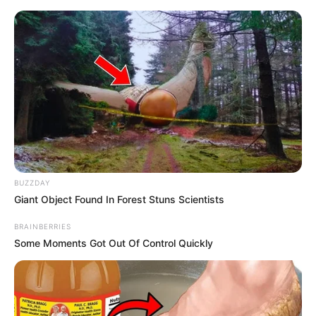
Gaststätten und Restaurants inklusive
Ausflugsgaststätten in Obernburg am Main
Puzzle
BUZZDAY
Giant Object Found In Forest Stuns Scientists
BRAINBERRIES
Some Moments Got Out Of Control Quickly