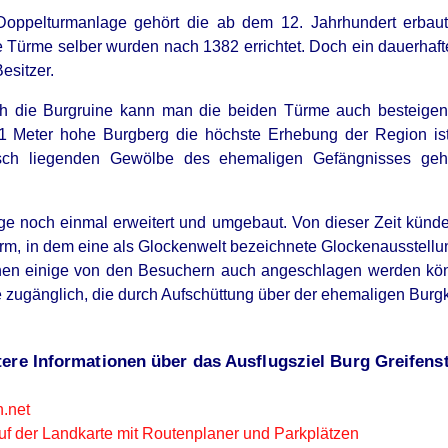
Doppelturmanlage gehört die ab dem 12. Jahrhundert erbaute
e Türme selber wurden nach 1382 errichtet. Doch ein dauerhaf
esitzer.
 die Burgruine kann man die beiden Türme auch besteigen. 
1 Meter hohe Burgberg die höchste Erhebung der Region is
disch liegenden Gewölbe des ehemaligen Gefängnisses geh
e noch einmal erweitert und umgebaut. Von dieser Zeit künde
rm, in dem eine als Glockenwelt bezeichnete Glockenausstellung
nen einige von den Besuchern auch angeschlagen werden kön
 zugänglich, die durch Aufschüttung über der ehemaligen Burg
ere Informationen über das Ausflugsziel Burg Greifenst
n.net
uf der Landkarte mit Routenplaner und Parkplätzen