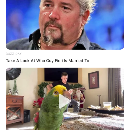
BUZZ DAY
Take A Look At Who Guy Fieri Is Married To