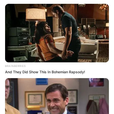
Ostfriesische Inseln - Salzwiese auf Norderney
Kreis Aurich
Ostfriesland
Inseln
BRAINBERRIES
And They Did Show This In Bohemian Rapsody!