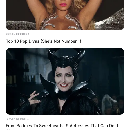
Suchen:
BRAINBERRIES
Top 10 Pop Divas (She's Not Number 1)
Auf einigen Seiten dieses Projektes sind Affiliate-
Angebote integriert. Wenn etwas darüber gebucht oder
gekauft wird, ist das eine Unterstützung, ohne dass sich
dadurch der Preis ändert.
BRAINBERRIES
From Baddies To Sweethearts: 9 Actresses That Can Do It