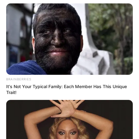
Lageplan als
größere Karte zeigen
.
Das Wissen, das die Bauern schon seit Jahrtausenden
bei der Tier- und Pflanzenzucht anwenden, hatte
Charles Darwin 1858 der universitären Welt gelehrt. Die
BRAINBERRIES
mussten die Abstammungslehre ja endlich auch mal
It's Not Your Typical Family: Each Member Has This Unique
lernen.
Trait!
weitere Kalauer
Quermania folgen:
Impressum & Kontakt
Smartphone Startseite