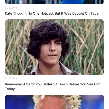
BUZZDAY
Kate Thought No One Noticed, But It Was Caught On Tape
BUZZDAY
Remember Albert? You Better Sit Down Before You See Him
Today