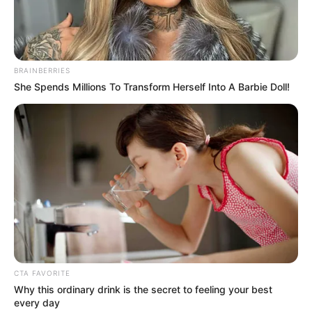
BRAINBERRIES
She Spends Millions To Transform Herself Into A Barbie Doll!
Lage der Insel Norderney:
Die Nordseeinsel Norderney auf der Landkarte von
OpenStreetMap:
CTA FAVORITE
Why this ordinary drink is the secret to feeling your best
every day