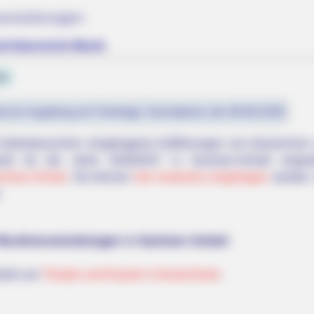
anstaltungen
nd klassische Musik
le
st (in Augsburg ein Feiertag): Sonnabend, der 08.08.2026
Seitenbesuchern eingetragene Aufführungen von klassische
sik für die Jahre 2026/2027 in Sachsen-Anhalt vorgest
achsen-Anhalt
. Sie können
hier kostenlos eingetragen
werden. 
.
Musikveranstaltungen in Sachsen-Anhalt:
ubrik von
Theater und Klassik in Deutschland
.