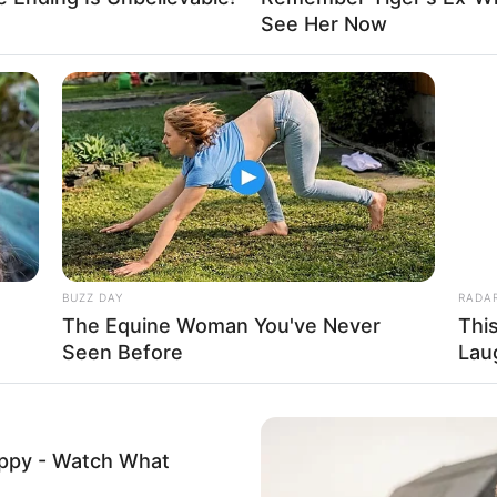
See Her Now
BUZZ DAY
RADA
The Equine Woman You've Never
Thi
Seen Before
Lau
uppy - Watch What