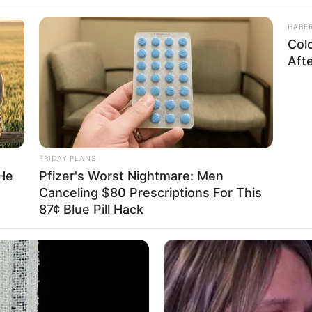
HABE
Col
Aft
FRIDAY PLANS
 He
Pfizer's Worst Nightmare: Men
Canceling $80 Prescriptions For This
87¢ Blue Pill Hack