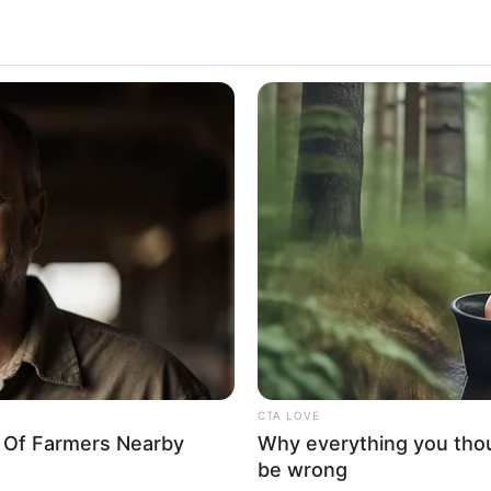
äuser und Unterkünfte gibt es unter
www.tourist-online.de
CTA LOVE
y Of Farmers Nearby
Why everything you tho
be wrong