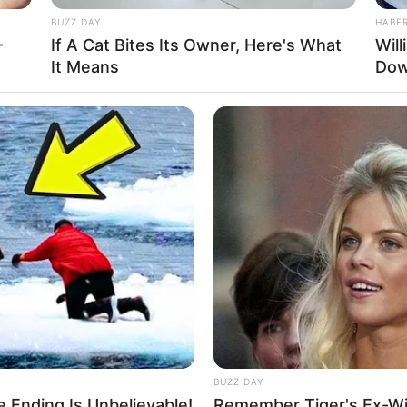
BUZZ DAY
HABE
-
If A Cat Bites Its Owner, Here's What
Wil
rojektes sind Affiliate-Angebote integriert. Wenn etwas darüber
It Means
Dow
ss sich dadurch der Preis ändert.
BUZZ DAY
 Ending Is Unbelievable!
Remember Tiger's Ex-Wi