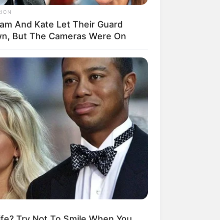
RION
liam And Kate Let Their Guard
 gebucht oder gekauft wird, ist das
n, But The Cameras Were On
fe? Try Not To Smile When You