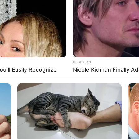
 sich die Präsidenten und Generäle mit Knüppeln gegenseitig 
dere Menschen zu ermorden?
Impressum & Kontakt
HABERION
Auf Quermania werben
u'll Easily Recognize
Nicole Kidman Finally A