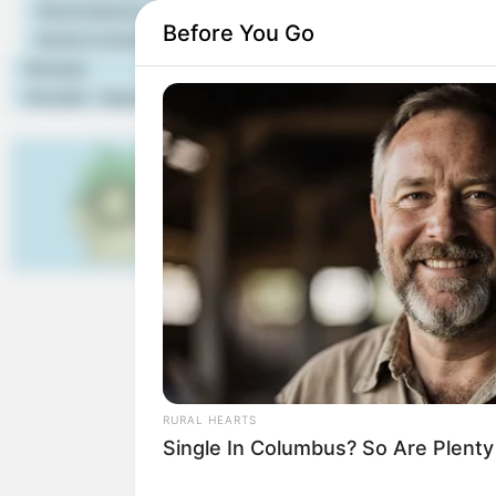
Veranstaltung eintragen
Before You Go
Hotels & Unterkünfte
Rezepte
Kontakt - Impressum
Ferienwohnungen, Ferienh
RURAL HEARTS
Single In Columbus? So Are Plent