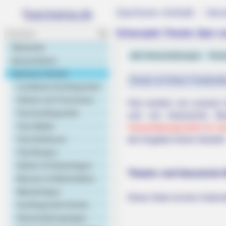
Sachsen-Anhalt - Ver
Schauspiel, Theater, Oper u
Startseite
alle Veranstaltungen
Puzz
Deutschland
Sachsen-Anhalt
Heute ist Hohes Friedersfe
Landkarte Ausflugsziele
Urlaub und Tourismus
Hier werden von unseren 
Top Ausflugsziele
und von klassischer Mu
Top Städte
Veranstaltungsrubrik für S
Top Schlösser
der Angaben keine Gewähr
Top Burgen
Gärten & Parkanlagen
Theater und klassische 
Museen & Werkstätten
Wandertipps
Diese Seite ist eine Unterr
Ausflugsziele Kinder
Veranstaltungstipps