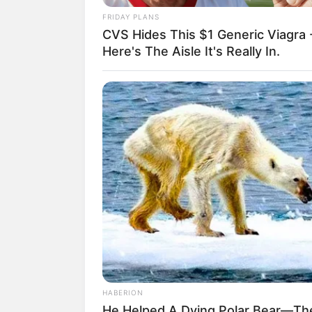
FRIDAY PLANS
CVS Hides This $1 Generic Viagra 
Auf einigen Seiten dieses P
Here's The Aisle It's Really In.
eine Unterstützung, ohne da
HABERION
He Helped A Dying Polar Bear—The