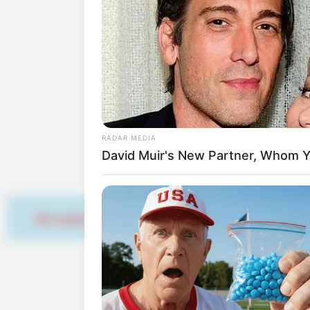
Wäre es nicht besser, wenn
Herdenarmeen so viele an
Quermania folgen:
RADAR MEDIA
David Muir's New Partner, Whom Yo
Hier werben
Suchen: