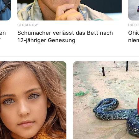
GLOBENOW
INFO
Men
Schumacher verlässt das Bett nach
Ohio
7
12-jähriger Genesung
nie