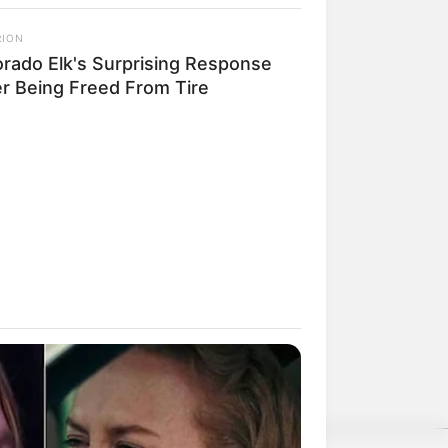
RION
orado Elk's Surprising Response
er Being Freed From Tire