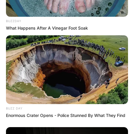
BUZZDAY
What Happens After A Vinegar Foot Soak
BUZZ DAY
Enormous Crater Opens - Police Stunned By What They Find