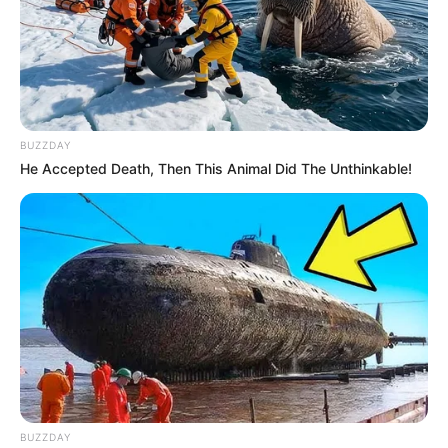
BUZZDAY
He Accepted Death, Then This Animal Did The Unthinkable!
BUZZDAY