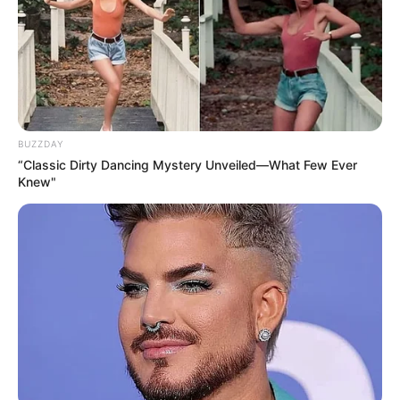
nicht nur ein wunderschönes Ausflugsziel sondern auch
ein nur wenige Kilometer südlich von
Dresden
liegendes
kulturelles Zentrum.
Öffnungszeiten und weitere Informationen über
das Ausflugsziel Schloss Weesenstein:
BUZZDAY
“Classic Dirty Dancing Mystery Unveiled—What Few Ever
www.schloss-weesenstein.de
Knew"
Dieses Ausflugsziel auf der Landkarte
Auswahl von Veranstaltungen in Müglitztal
und Umgebung:
Sommernächte bei Oskar