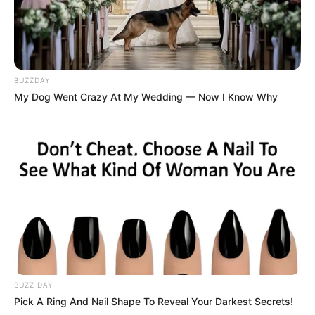
Das Wissen, das die Bauern schon seit Jahrtausenden
bei der Tier- und Pflanzenzucht anwenden, hatte
BUZZDAY
Charles Darwin 1858 der universitären Welt gelehrt. Die
My Dog Went Crazy At My Wedding — Now I Know Why
mussten die Abstammungslehre ja endlich auch mal
lernen.
weitere Kalauer
Quermania folgen:
Impressum & Kontakt
Smartphone Startseite
BUZZ DAY
Suchen:
Pick A Ring And Nail Shape To Reveal Your Darkest Secrets!