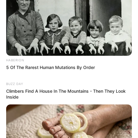
Hotels in der Nähe dieser Sehenswürdigkeit in
Pirna:
Hotels in Pirna
Hotels in Pirna auf Hotel.de suchen und
online buchen.
HABERION
Ausflugsziele und Sehenswürdigkeiten im Umkreis
5 Of The Rarest Human Mutations By Order
des Schloss Weesensteins (Pirna):
BUZZ DAY
Umkreissuche Tourismus Heidenau und Pirna
Climbers Find A House In The Mountains - Then They Look
Inside
Hotel Pirna
hier
buchen