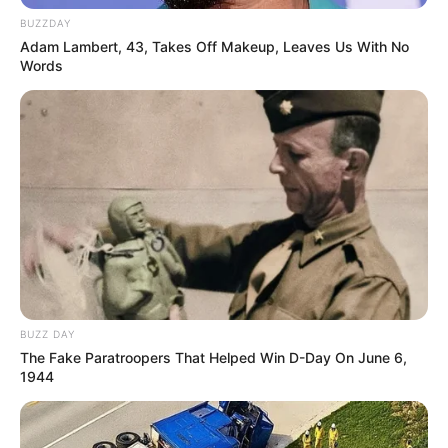
Wir laden euch ab 17 Uhr herzlich zu den
BUZZDAY
Adam Lambert, 43, Takes Off Makeup, Leaves Us With No
Sommernächten bei Oskar ein – unserem
Words
entspannten Feierabend-Event für die ganze
Familie mit sommerlicher Stimmung, tollen
Highlights und jeder Menge guter Laune. Stoßt
gemeinsam an und lasst die Woche entspannt
zusammen ausklingen, während ...
mehr
Stadt/Ort: Freital
Beginn: 07.08.2026 17:00 Uhr
Ende: 07.08.2026 21:30 Uhr
Eintrittspreis: 5,00€
Weitere Informationen:
www.oskarshausen.de/som
mern...
BUZZ DAY
The Fake Paratroopers That Helped Win D-Day On June 6,
1944
Oskars Zuckertütenfest
Euer unvergessliches Einschulungsfest in