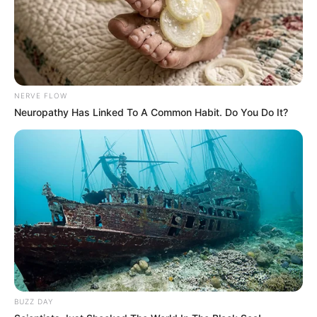
Lage des Schlosses:
NERVE FLOW
Hier kann die
Route zu diesem Ausflugsziel
berechnet
Neuropathy Has Linked To A Common Habit. Do You Do It?
werden
, auch vom
aktuellen Standort
aus
. Außerdem
bieten wir die GPS-Daten als Wegpunkt zum
Download
im GPX-Format
an, für den Import in Navigationsgeräten
und in Google Earth. Die GPS-Daten lauten: Latitude =
50.93290 und Longitude = 13.85895.
Schloss Weesenstein in 01809 Müglitztal-Weesenstein,
Am Schloßberg, als Markierung auf der Straßenkarte bzw.
Landkarte von OpenStreetMap:
BUZZ DAY