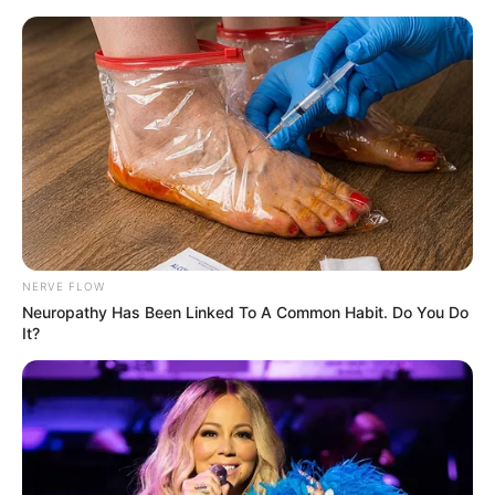
Schloss Weesenstein
Sächsische Schweiz-Osterzgebirge
NERVE FLOW
Neuropathy Has Been Linked To A Common Habit. Do You Do
It?