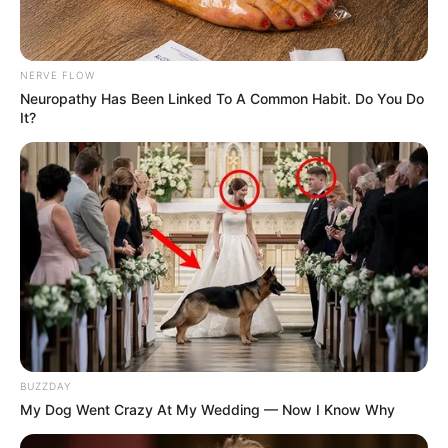
NERVE FLOW
Neuropathy Has Been Linked To A Common Habit. Do You Do
It?
BUZZDAY
My Dog Went Crazy At My Wedding — Now I Know Why