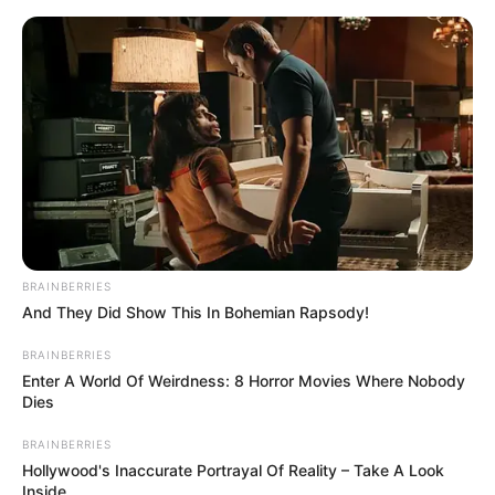
Urlaub, Ferien und Tourismus in Sachsen
Urlaubsorte
Dresden
BRAINBERRIES
And They Did Show This In Bohemian Rapsody!
BRAINBERRIES
Enter A World Of Weirdness: 8 Horror Movies Where Nobody
Dies
BRAINBERRIES
Hollywood's Inaccurate Portrayal Of Reality – Take A Look
Inside