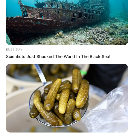
Zoos und Tierparks in Sachsen
Besondere Angebote für den Kindergeburtstag
Ausflugsziele und Sehenswürdigkeiten nach Landkr
eisen
BUZZ DAY
Scientists Just Shocked The World In The Black Sea!
Tipps und Ideen zum Thema Urlaub und Ferien in
Deutschland:
Die schönsten Urlaubsziele in Deutschland
Hitparade der deutschen Städtereiseziele
Urlaubs- und Reiseregionen in den Bundesländern
Ferien in Deutschland