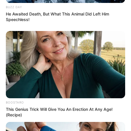
BUZZ DAY
He Awaited Death, But What This Animal Did Left Him
Speechless!
BOOSTARO
This Genius Trick Will Give You An Erection At Any Age!
(Recipe)