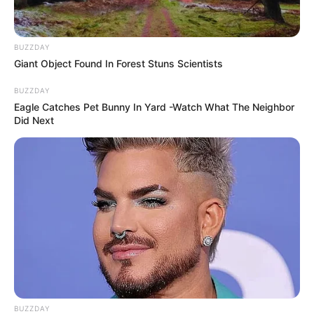
hr
Stadt/Ort: Freital
BUZZDAY
Beginn: 15.08.2026 15:00 Uhr
Giant Object Found In Forest Stuns Scientists
Ende: 15.08.2026 18:30 Uhr
Weitere Informationen:
www.oskarshausen.de/zucke
BUZZDAY
rt...
Eagle Catches Pet Bunny In Yard -Watch What The Neighbor
Did Next
Deutschlandweit Veranstaltung kostenlos
eintragen:
BUZZDAY