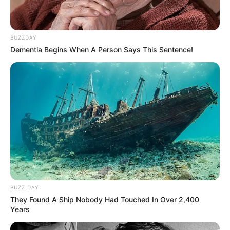
BUZZDAY
Dementia Begins When A Person Says This Sentence!
BUZZ DAY
They Found A Ship Nobody Had Touched In Over 2,400
Years