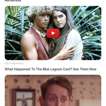
Remember
Zittauer Gebirge
Eigentlich ist das Mittelgebirge recht klein,
doch mit seinen Felsen, der mit Dampfloks
betriebenen Zittauer Schmalspurbahn und
den Oberlausitzer
Umgebindehäusern
ist die Bergwelt
auch sehr abwechslungsreich. Eine besondere Perle ist
der Kurort Oybin mit der auf einem Felsen thronenden
Burg- und Klosterruine
, auf dem Kaiser Karl IV. einst
seinen Alterssitz erbauen ließ.
BRAINBERRIES
What Happened To The Blue Lagoon Cast? See Them Now
Elbe in Sachsen (Oberelbe)
Der touristisch attraktivste Abschnitt der
Elbe befindet sich in Sachsen. Dort fließt
der Strom durch den Naturpark
Sächsische
Schweiz
und vorbei an einigen der
schönsten Städte
von
Sachsen
und von ganz Deutschland.