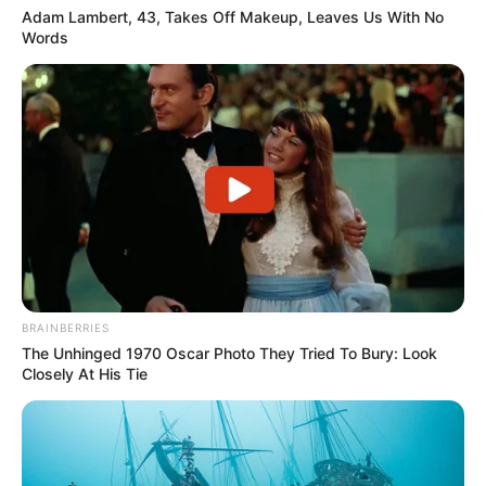
Weitere empfehlenswerte Urlaubsregionen und
Adam Lambert, 43, Takes Off Makeup, Leaves Us With No
Urlaubsstädte in Sachsen:
Words
Weitere Urlaubsregionen in Sachsen stellen wir hier mit
dem
Umland von Dresden
und dem
Elstergebirge
sowie
mit den schönsten Urlaubs- und Ferienorten in der
Sächsischen Schweiz
, im
Erzgebirge
und in der
Oberlausitz
vor.
Die schönsten Urlaubsorte in ganz Deutschland
finden:
BRAINBERRIES
The Unhinged 1970 Oscar Photo They Tried To Bury: Look
Closely At His Tie
Ausflugsziele und Sehenswürdigkeiten in Sachsen
nach Rubriken: