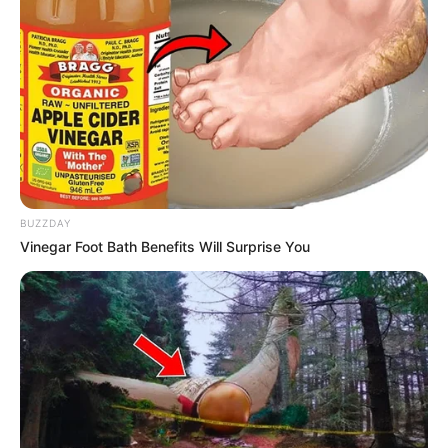
gestalte eine individuelle Kerze mit Blütenkranz...
m
ehr
Stadt/Ort: Königsbrück
Beginn: 08.08.2026 16:30 Uhr
Ende: 08.08.2026 23:00 Uhr
Eintrittspreis: 79,00
Weitere Informationen:
www.wellnessmeineauszeit.
de...
BUZZDAY
Vinegar Foot Bath Benefits Will Surprise You
Oskars Zuckertütenfest
Euer unvergessliches Einschulungsfest in
Oskarshausen – stressfrei & wetterunabhängig! Der
große Tag steht bevor – und ihr wollt ihn gebührend
feiern? Ob Familie, Paten oder Freunde: Feiert
gemeinsam den Schulanfang eures Kindes bei der
großen Schuleinführungsfeier in Oskarshause...
me