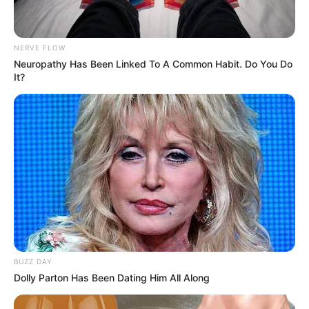
Highlights und jeder Menge guter Laune. Stoßt
gemeinsam an und lasst die Woche entspannt
zusammen ausklingen, während f...
mehr
NERVE FLOW
Neuropathy Has Been Linked To A Common Habit. Do You Do
Stadt/Ort: Freital
It?
Beginn: 07.08.2026 17:00 Uhr
Ende: 07.08.2026 21:30 Uhr
Eintrittspreis: 5,00€
Weitere Informationen:
www.oskarshausen.de/som
mern...
Sommernacht der Sinne
Kommt zur Sommernacht der Sinne und erlebt
folgende Highlights: Begrüßungsdrink & ein
BUZZ DAY
Freigetränk, genussvolles Abendessen, Fachvortrag
Dolly Parton Has Been Dating Him All Along
"Glow von innen - Ernährung für Haut, Haare &
Ausstrahlung", kreiere dein eigenes Parfüm,