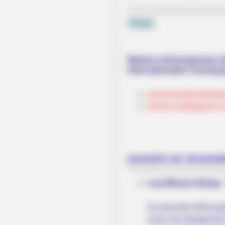
Puzzle
Weitere Informationen ü
internationalen Kunsts
www.kunstwanderweg-
Dieses Ausflugsziel a
Auswahl von Veransta
Last Minute Infotag 
Du hast dein Abizeugni
nutze die Gelegenhei