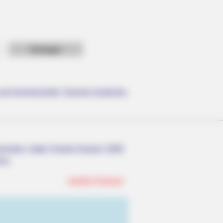
R MEDIA
id Muir's New Partner, Whom You'll
ily Recognize
e und kommerzielle Zwecke kostenlos
nwenden, hatte Charles Darwin 1858
nen.
weitere Kalauer