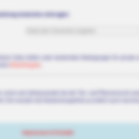
altung kostenlos eintragen:
BUZZ DAY
RADA
The Equine Woman You've Never
Dav
Seen Before
Eas
 dieser Seite dürfen unter bestimmten Bedingungen für privat
siehe
Bilderfreigabe
.
 schon seit Jahrtausenden bei der Tier- und Pflanzenzucht a
hrt. Die mussten die Abstammungslehre ja endlich auch mal ler
Impressum & Kontakt