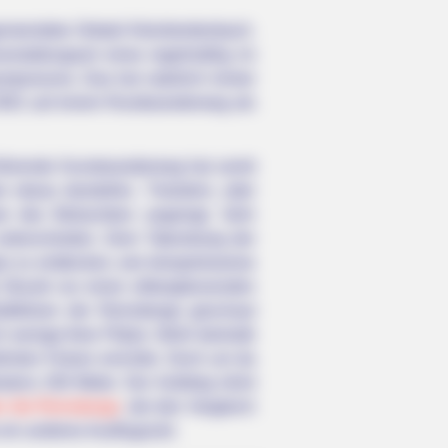
meindete Ortsteil Kleinbreitenbach.
ranstaltungsort eines regelmäßig im
ymposiums. Das hat natürlich immer
t 2001 auf einem Rundwanderweg als
führende Kunstwanderweg hat somit
r etwas darstellen. Trotzdem, oder
e des Betrachters angeregt. Sehr
unterscheiden. Dem Tatendrang der
es zu entdecken, wie beispielsweise
Struzik nur einen silberglänzenden
alkfelsen der Reinsberge geschaut
h wenige freie Plätze. Wohl deshalb
hnten Felsen errichtet. Doch um da
tens 200 Meter. Der Aufstieg lohnt
 die Reinsberge
, der den Vergleich
 ein anderes Ausflugsziel.