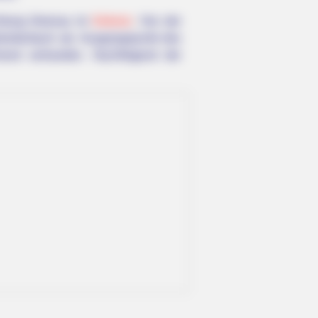
chtung Ilmenau im
Ilmkreis
. Von der
nbreitenbach ab. Ausgangspunkt des
chend vorhanden. Nachfolgend der
veryone Should Read