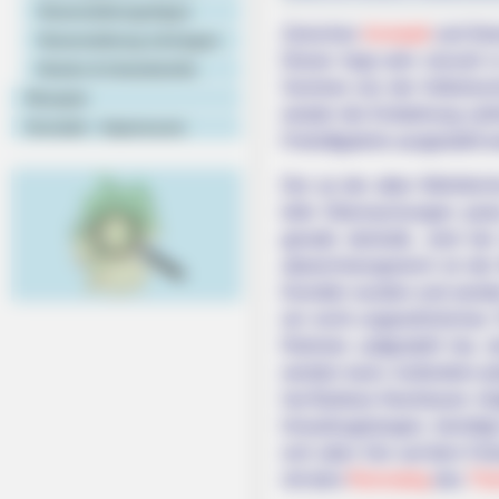
Veranstaltungstipps
Zwischen
Arnstadt
und Ilme
Veranstaltung eintragen
Dieser liegt sehr reizvoll
Hotels & Unterkünfte
Sommer von der Volkshochs
Rezepte
wieder die Entstehung zah
Kontakt - Impressum
Freiluftgalerie ausgestellt 
Der an der alten Wehrkir
tolle Überraschungen para
gerade deshalb, wird bei
abwechslungsreich ist der
Künstler wurden und werden
ein recht ungewöhnliches 
Rahmen aufgestellt hat, 
werden kann. Außerdem plat
hat Barbara Neuhäuser mög
hinaufzugelangen, benötig
sich aber: Der auf dem Fel
mit dem
Rennsteig
des
Thü