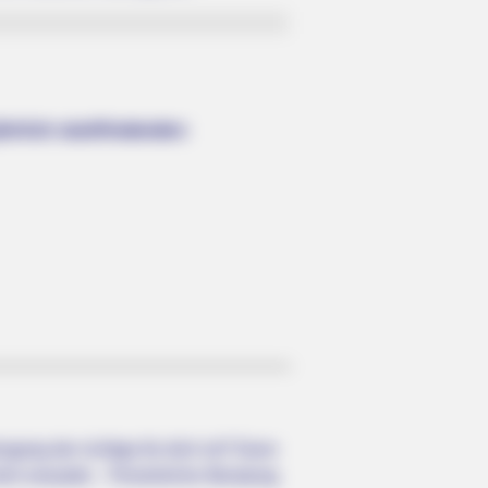
hrlich stattfindenden
ngang der richtige für dich ist? Dann
ch erwartet: - Persönliche Beratung