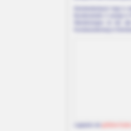
Kleinbreitenbach liegt in
Bundesstraße 4 zweigt in 
Wanderweges ist der alt
Kunstwanderweg in Kleinbr
HABERION
Remember Honey Boo Boo? Better 
See Her Now
INSTANTHUB
Meghan’s Outfit Choice Turned Th
Whole Room Silent
Lageplan als
größere Karte