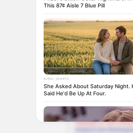
This 87¢ Aisle 7 Blue Pill
Ausflugsziele und Sehe
Umkreissuche Touris
Hotel Plaue
hier
buchen
RURAL HEARTS
She Asked About Saturday Night.
Said He'd Be Up At Four.
Weg zum Kunstwanderwe
Hier kann die
Route zu d
Download im GPX-Format
(entspricht dem Breitengra