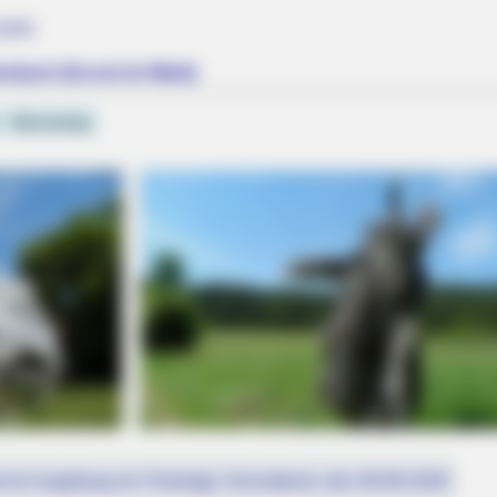
iele
enbach (Kunst im Wald)
Rennsteig
st (in Augsburg ein Feiertag): Sonnabend, den 08.08.2026