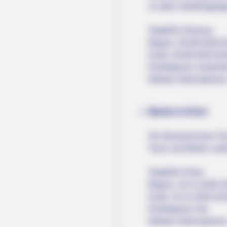
zu allen Studiengänge
Stadt/Ort: Ilmenau
Beginn: 28.08.2026 0
Ende: 28.08.2026 00:
Eintrittspreis: kostenfr
Weitere Informatione
Martini in Erfurt
Als ökumenisches Fes
Tours und Martin Luth
Stadt/Ort: Erfurt
Beginn: 10.11.2026 1
Ende: 10.11.2026 20:
Eintrittspreis: frei
Weitere Informatione