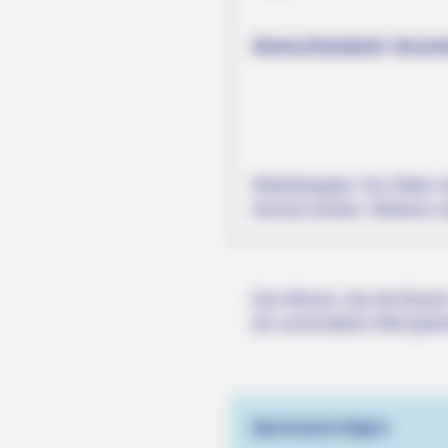
Deutschlandweit Veranst
Bilderfreigabe: Die Bilder
benutzt werden. Weiteres 
Das Wissen, das die Bauern
der universitären Welt gele
Quermania folgen: