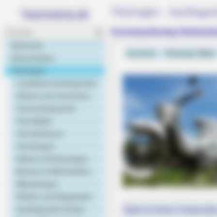
Thüringen - Ausflugsz
Kunstwanderweg Kleinbreit
Startseite
Ilm-Kreis
Thüringer Wald
Deutschland
Thüringen
Landkarte Ausflugsziele
Urlaub und Tourismus
Top Ausflugsziele
Top Städte
Top Schlösser
Top Burgen
Gärten & Parkanlagen
Museen & Werkstätten
Wandertipps
Höhlen und Bergwerke
Ausflugsziele Kinder
Bald ist Hohes Friedensfe