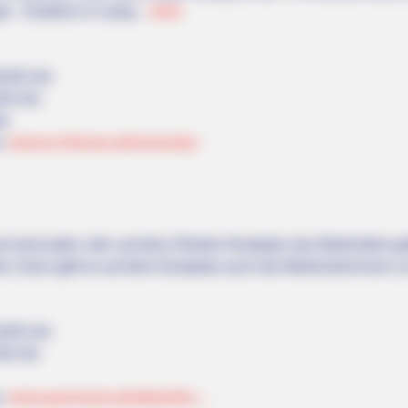
n - Einblick in Camp...
mehr
0:00 Uhr
00 Uhr
ei
n:
www.tu-ilmenau.de/veranstal...
t wird jedes Jahr auf dem Erfurter Domplatz das Martinsfest g
er. Dann gibt es auf dem Domplatz auch die Martinshörnchen z
8:00 Uhr
00 Uhr
n:
www.quermania.de/aktuelles-...