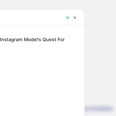
chen und online buchen.
: Instagram Model's Quest For
lle Thüringens.
rad der bis zu 605 Meter hohen Reinsbergen von Arnstadt bis