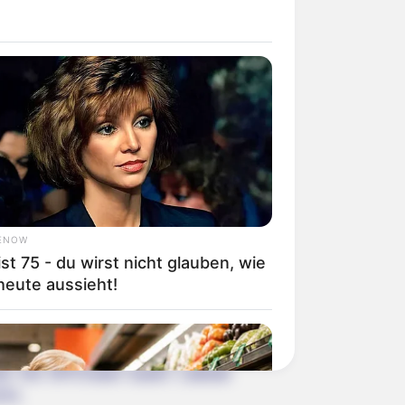
):
ENOW
ist 75 - du wirst nicht glauben, wie
heute aussieht!
 die GPS-Daten als Wegpunkt zum
th. Die GPS-Daten lauten: Latitude
151.