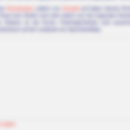
 den
Reinsbergen
südlich von
Arnstadt
auf halber Strecke Ri
Plaue eine Straße nach dem östlich von hier liegenden Klei
e Ortskern an der Kirche. Parkmöglichkeiten sind ausrei
eitenbach auf der Landkarte von OpenStreetMap:
TAYLOR SHUMAN
To Sit Down Before You
The Senior Checklist E
e
 zeigen
.