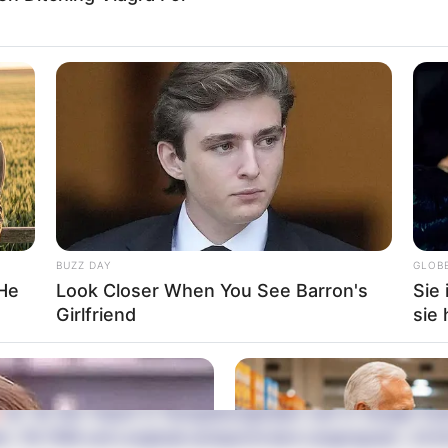
nswürdigkeiten im Umkreis von Kleinbreitenbach (Plaue
mus Plaue
BUZZ DAY
GLOB
 He
Look Closer When You See Barron's
Sie 
Girlfriend
sie 
g in Kleinbreitenbach:
iesem Ausflugsziel
berechnet werden
. Außerdem bieten wir
an, für den Import in Navigationsgeräten und in Google Ear
d) = 50.7696 und Longitude (entspricht dem Längengrad) = 10.9