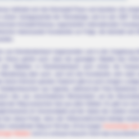
nau befindet sich die Kleinstadt Plaue und daneben der einge
 in einem Sackgassental der Reinsberge und ist seit 1997 Ve
chule Arnstadt-Ilmenau organisierten internationalen Kunsts
lreicher interessanter Kunstwerke zur Folge, die deshalb sei
werden.
che von Kleinbreitenbach beginnenden und in die Umgebung 
t. Hierzu gehört auch, dass die gezeigten Objekte fast imme
 den Objekten in Kleinbreitenbach auch immer die Fantasi
 Wanderweg aber auch, weil sich die Kunstwerke sehr stark 
 keine Grenzen gesetzt. Dadurch gibt es auch einiges Lustig
Toilettenhäuschen aus Uganda, während der Pole Bartolomej 
durch den aus verschiedenen Blickwinkeln auf die Muschelk
zt der Weg inzwischen fast aus allen Nähten. Es gibt nur noc
licherweise ihr Sonnenobjekt auf die Spitze der soeben erwä
t man etwas Puste, denn der Höhenunterschied beträgt mindes
sen verlaufende Weg ist Teil des 18 km langen
Kammwegs über
ringer Waldes
nicht zu scheuen braucht. Doch das ist ja bereits