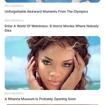
BRAINBERRIES
Veranstaltung für Meiningen eintragen
Unforgettable Awkward Moments From The Olympics
BRAINBERRIES
Weitere Informationen über Meiningen im Internet:
Enter A World Of Weirdness: 8 Horror Movies Where Nobody
Dies
Hotels in Meiningen
www.meiningen.de
de.wikipedia.org/
wiki/Meiningen
Kauf- und Lesetipps:
Reiseführer Meiningen
Hotels in Meiningen auf Seiten von
Hotelanbietern
online
buchen.
BRAINBERRIES
A Rihanna Museum Is Probably Opening Soon
Deutschlandweit Veranstaltung kostenlos