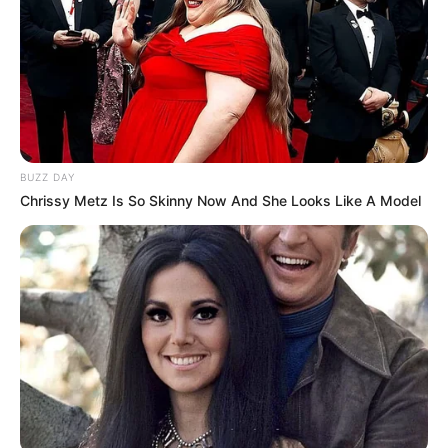
BUZZ DAY
Chrissy Metz Is So Skinny Now And She Looks Like A Model