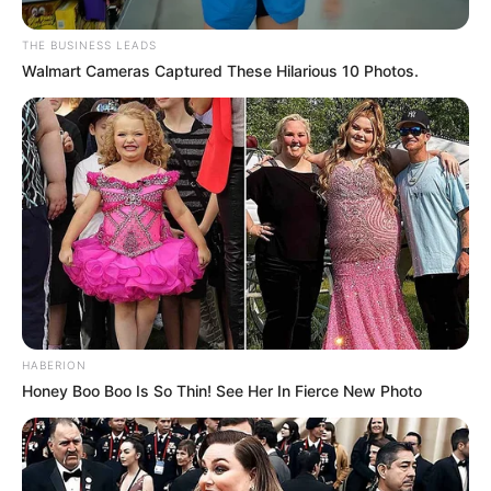
THE BUSINESS LEADS
Walmart Cameras Captured These Hilarious 10 Photos.
HABERION
Honey Boo Boo Is So Thin! See Her In Fierce New Photo