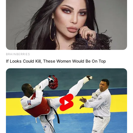
Umkreissuche Tourismus Meiningen
Museen in und um Meiningen
Schlösser und Burgen in und um Meiningen
Kinderausflugsziele in und um Meiningen
Bademöglichkeiten in und um Meiningen
Tagesausflugsziele für Meiningen
BRAINBERRIES
If Looks Could Kill, These Women Would Be On Top
Wandern
Ausflug mit der Bahn
Kinoprogramm
Angebote für Behinderte
Aussichtstürme
Kletterparks
Tier- und Zooparks
Fremdenverkehrsamt und Tourist Information