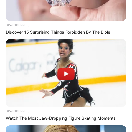
Smartphone Startseite
BRAINBERRIES
Discover 15 Surprising Things Forbidden By The Bible
Suchen:
Auf einigen Seiten dieses Projektes sind Affiliate-
Angebote integriert. Wenn etwas darüber gebucht oder
gekauft wird, ist das eine Unterstützung, ohne dass sich
BRAINBERRIES
dadurch der Preis ändert.
Watch The Most Jaw‑Dropping Figure Skating Moments