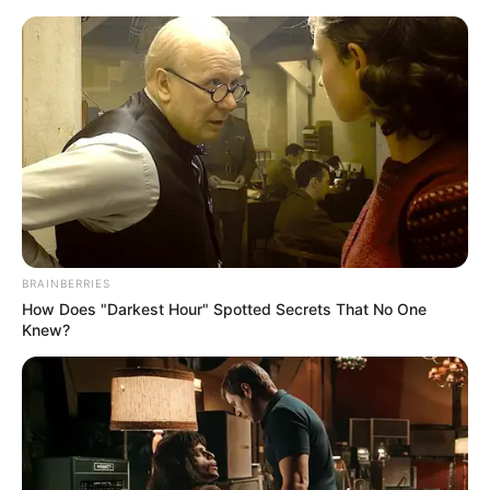
Meiningen - Fußgängerzone Georgstraße
Meiningen
Veranstaltungen
Hotels
BRAINBERRIES
How Does "Darkest Hour" Spotted Secrets That No One
Knew?
«
zurück
Meiningen
weiter
»