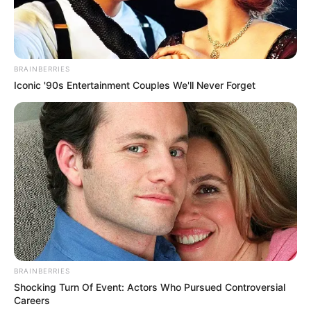
BRAINBERRIES
Iconic '90s Entertainment Couples We'll Never Forget
Ausflugsziele, Sehenswürdigkeiten, Freizeitziele
und Museen in und im Umkreis von Schmalkalden:
Umkreissuche Tourismus Schmalkalden
Museen in und um Schmalkalden
Kinderausflugsziele für Schmalkalden
BRAINBERRIES
Kindergeburtstag feiern
Shocking Turn Of Event: Actors Who Pursued Controversial
Careers
Schlösser und Burgen in und um Schmalkalden