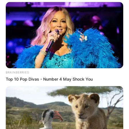
Weidebrunn, unmittelbar an der Landstraße Richtung
Floh-Seligental und Friedrichroda, auf der Landkarte von
OpenStreetMap. Parkplätze sind auf dem Gelände der
Neuen Hütte vorhanden.
BRAINBERRIES
Top 10 Pop Divas - Number 4 May Shock You
Lageplan als
größere Karte zeigen
.