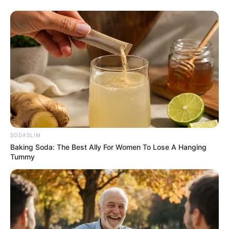
Quermania folgen:
Impressum & Kontakt
Smartphone Startseite
Suchen:
SODASLIM
Baking Soda: The Best Ally For Women To Lose A Hanging
Tummy
Auf einigen Seiten dieses Projektes sind Affiliate-
Angebote integriert. Wenn etwas darüber gebucht oder
gekauft wird, ist das eine Unterstützung, ohne dass sich