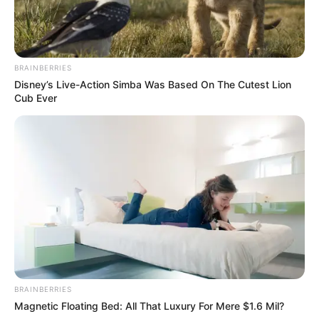
Deutschlandweit Veranstaltung kostenlos
eintragen:
BRAINBERRIES
Disney’s Live-Action Simba Was Based On The Cutest Lion
Cub Ever
Bilderfreigabe: Die Bilder dieser Seite dürfen unter
bestimmten Bedingungen für private und kommerzielle
Zwecke kostenlos benutzt werden. Weiteres siehe
Bilderfreigabe
.
BRAINBERRIES
Auf diesen Seiten geht vieles nur noch mit
KI im
Magnetic Floating Bed: All That Luxury For Mere $1.6 Mil?
Tourismus