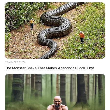
Mit der Bahn erreichbare Ausflugsziele
Tagesausflugsziele für Schmalkalden
Bademöglichkeiten
Wandern
Kinoprogramm
Angebote für Behinderte
Fremdenverkehrsamt und Tourist Information
BRAINBERRIES
Veranstaltung für Schmalkalden eintragen
The Monster Snake That Makes Anacondas Look Tiny!
Weitere Informationen über Schmalkalden im
Internet:
Hotels in Schmalkalden
www.schmalkalden.de