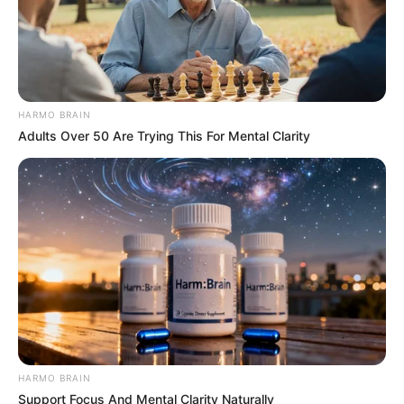
dadurch der Preis ändert.
HARMO BRAIN
Adults Over 50 Are Trying This For Mental Clarity
HARMO BRAIN
Support Focus And Mental Clarity Naturally