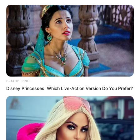
Schmalkalden - Freilichtmuseum Neue Hütte
Schmalkalden
Veranstaltungen
Hotels
BRAINBERRIES
Disney Princesses: Which Live-Action Version Do You Prefer?