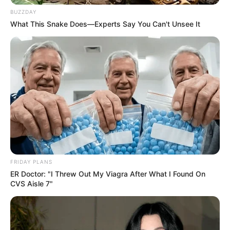
Bürokratie, Steuern und Sonderversagen.
BUZZDAY
What This Snake Does—Experts Say You Can't Unsee It
weitere Kalauer
Quermania folgen:
Impressum & Kontakt
Smartphone Startseite
Suchen:
FRIDAY PLANS
ER Doctor: "I Threw Out My Viagra After What I Found On
CVS Aisle 7"
Auf einigen Seiten dieses Projektes sind Affiliate-