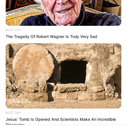
BUZZ DAY
The Tragedy Of Robert Wagner Is Truly Very Sad
BUZZ DAY
Jesus' Tomb Is Opened And Scientists Make An Incredible
Discovery