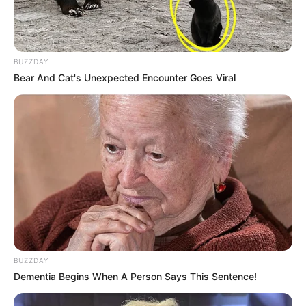
BUZZDAY
Bear And Cat's Unexpected Encounter Goes Viral
BUZZDAY
Dementia Begins When A Person Says This Sentence!