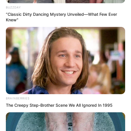
BUZZDAY
“Classic Dirty Dancing Mystery Unveiled—What Few Ever
Knew"
Hier Ihre Veranstaltung in Deutschland
kostenlos
eintragen
.
Die schönsten Sehenswürdigkeiten in
Hamburg
BRAINBERRIES
The Creepy Step-Brother Scene We All Ignored In 1995