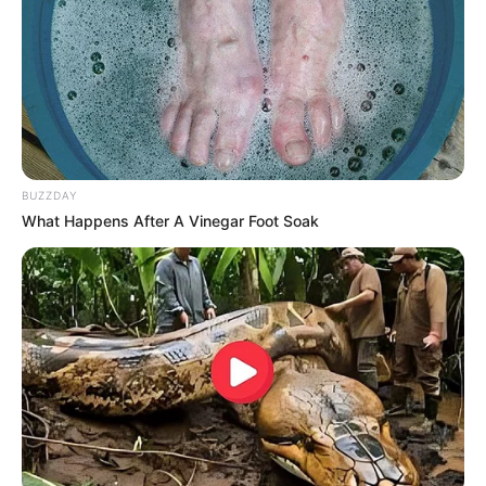
BUZZDAY
What Happens After A Vinegar Foot Soak
Reiseziel Hamburg
Früher zog man in den Krieg, damit in den
Geschichtsbüchern was steht. Heute gibt's nur noch