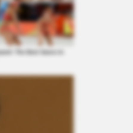
DAY
 Equine Woman You've Never
n Before