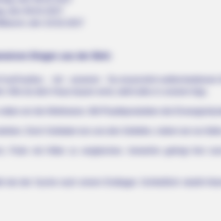
g, den 09.02.2027
ttwoch, den 10.02.2027
einen Dingen aus der Bütt:
n*und*außen, mit unserem Du-musst-dich-selbst-bedienen-
 Wie du dein Haus bauen wirst, steht alles in unserer App.
etten wir die Weltmeere. Mit Plastikprodukten die Einwegindust
rben. Doch Soldaten tun uns den Gefallen, indem sie nur falle
sch, Putin mit Hitler zu vergleichen. Immerhin gelingt ihm n
ik bei der Suche nach einem Endlager. Schließlich strahlt At