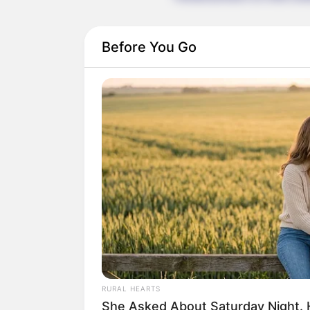
Before You Go
Quermania folgen:
Suchen:
RURAL HEARTS
Auf einigen Seiten dieses P
She Asked About Saturday Night. 