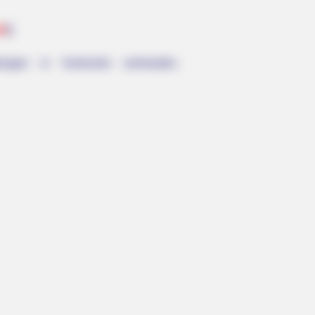
en
):
tungen in Karlsruhe vorhanden.