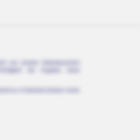
lich von unseren Seitenbesuchern
chtigkeit der Angaben keine
rend es in Karlsruhe-Durlach schon