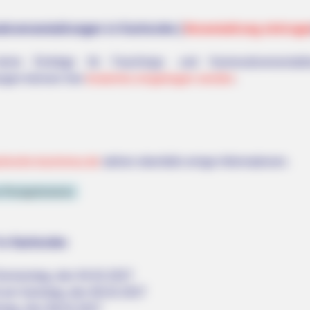
lsveranstaltungen in Karlsruhe (
Veranstaltung eintrag
eine Einträge für Faschings- und Karnevalsveranstal
ungen können hier
kostenlos eingetragen werden
.
lsruhe-tourismus.de
stehen ebenfalls einige Informationen.
 Postgeheimnis
n Karlsruhe:
onnerstag, den 04.02.2027
am Samstag, den 06.02.2027
tag, den 08.02.2027