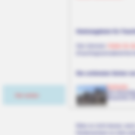
Hotelangebote für Fasch
Hier könnnen
Hotels für d
(Faschingssonnabend bis A
Die schönsten Seiten vo
Karlsruhe
Die ehemalig
Hier werben
Bauwerke und
Wäre es nicht besser, wenn
Herdenarmeen so viele an