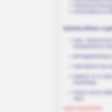
Fastnacht am Diensta
Aschermittwoch am Mi
Gemeines Wissen zu gem
Liebe Bauherr*inne
Handwerksfirmen mehr.
Mit Pappstrohhalmen r
Jeder Mensch muss ste
Natürlich ist es fal
Ukrainefrage.
Schluss mit der Hekt
Jahre.
weitere Gemeinheiten