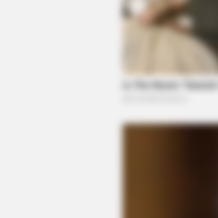
RURAL HEARTS
Country Women Near Columbus A
Done With City Guys