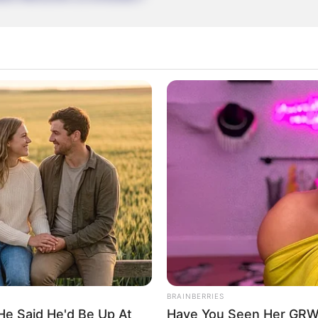
Impressum & Kontakt
Auf Quermania werben
BRAINBERRIES
rojektes sind Affiliate-Angebote integriert. Wenn etwas darüber
He Said He'd Be Up At
Have You Seen Her GRWM