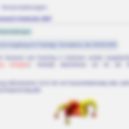
 Veranstaltungen
neval in Karlsruhe 2027
Veranstaltungen
st (in Augsburg ein Feiertag): Sonnabend, den 08.08.2026
für Karneval und Fasching in Karlsruhe wurden hauptsäch
ung eintragen
). Deshalb übernehmen wir für die Ri
mzug üblicherweise 14:11 Uhr am Fasnachtsdienstag statt, wäh
chingssonntag gibt.