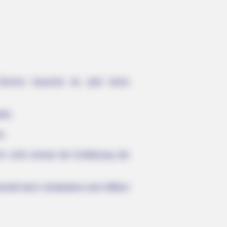
Service brauchst du jetzt keine
rie.
n.
och nicht einmal die Endlösung der
ommüll doch mindestens eine Million