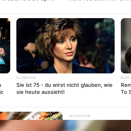
ss sich dadurch der Preis ändert.
GLOBENOW
BUZZ 
n
Sie ist 75 - du wirst nicht glauben, wie
Rem
ic
sie heute aussieht!
To 
INSTANTHUB
Meghan’s Outfit Choice