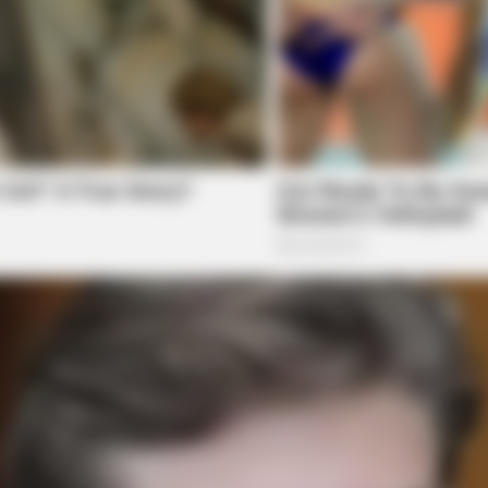
RURAL HEARTS
BUZZ 
re
Farmers And Ranchers Near
The
Columbus Are Already On Here
See