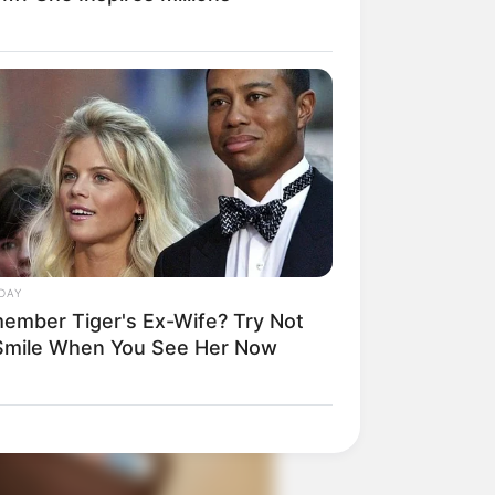
DAY
ember Tiger's Ex-Wife? Try Not
Smile When You See Her Now
 Turned The Whole Room Silent