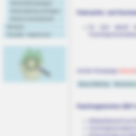
Veranstaltungstipps
Veranstaltung eintragen
Fastnachts- und Karneva
Hotels & Unterkünfte
Rezepte
Es sind aktuell k
Faschingsveranstalt
Kontakt - Impressum
Auf der Homepage
www.kar
Neuer Erlkönig
Deutsches
Faschingstermine 2027 i
Weiberfastnacht am D
Faschingssonnabend 
Rosenmontag am Mon