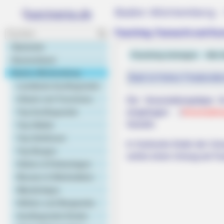
Baden-Württemberg -
Fasching, Fasnacht und Kar
Startseite
Fasching eintragen
Alle 
Deutschland
Baden-Württemberg
Bald ist Hohes Friedensfe
Landkarte Ausflugsziele
Urlaub und Tourismus
Die Veranstaltungstipps 
Top Ausflugsziele
eingetragen (
Veranstalt
Gewähr.
Top Städte
Top Schlösser
In Karlsruhe findet der U
Top Burgen
vorher einen Umzug am Fas
Gärten & Parkanlagen
Museen & Werkstätten
Wandertipps
Höhlen und Bergwerke
Ausflugsziele Kinder