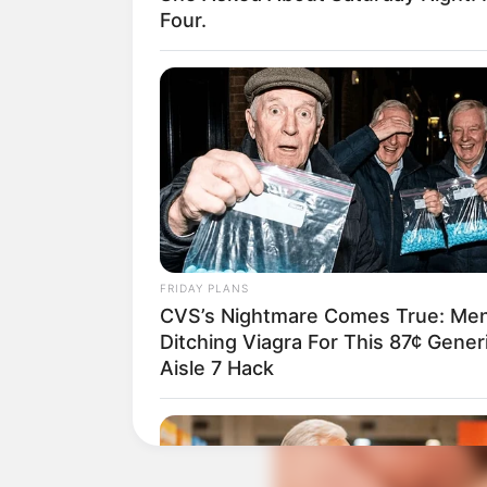
eine Unterstützung, ohne da
Four.
FRIDAY PLANS
CVS’s Nightmare Comes True: Me
Ditching Viagra For This 87¢ Gener
Aisle 7 Hack