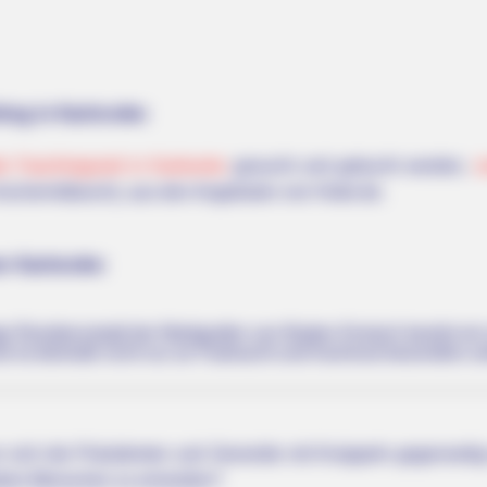
ing in Karlsruhe:
ie Faschingszeit in Karlsruhe
gesucht und gebucht werden,
v
schermittwoch), aus den Angeboten von Hotel.de.
n Karlsruhe:
e Residenzstadt der Markgrafen von Baden-Durlach besitzt ein
 ist deshalb nicht nur an Fastnacht und Karneval besonders s
 sich die Präsidenten und Generäle mit Knüppeln gegenseitig 
dere Menschen zu ermorden?