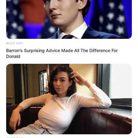
mussten die Abstammungslehre ja endlich auch mal
lernen.
weitere Kalauer
BUZZ DAY
Quermania folgen:
Impressum & Kontakt
Barron's Surprising Advice Made All The Difference For
Donald
Smartphone Startseite
Suchen: