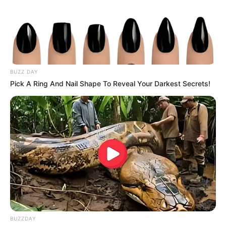
Feldberg im Schwarzwald (Eingabe Navigationsgerät:
Dr.-Pilet-Spur 11 in Feldberg im Schwarzwald) als
Markierung und mit
Parkplätzen
auf dem Stadtplan bzw.
der Landkarte von OpenStreetMap:
BUZZ DAY
Pick A Ring And Nail Shape To Reveal Your Darkest Secrets!
Lageplan als
größere Karte zeigen
.
BUZZDAY