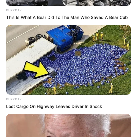
BUZZDAY
This Is What A Bear Did To The Man Who Saved A Bear Cub
BUZZDAY
Lost Cargo On Highway Leaves Driver In Shock