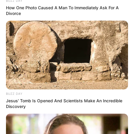
BUZZ DAY
How One Photo Caused A Man To Immediately Ask For A
Auf einigen Seiten dieses Projektes sind Affiliate-
Divorce
Angebote integriert. Wenn etwas darüber gebucht oder
gekauft wird, ist das eine Unterstützung, ohne dass sich
dadurch der Preis ändert.
BUZZ DAY
Jesus' Tomb Is Opened And Scientists Make An Incredible
Discovery