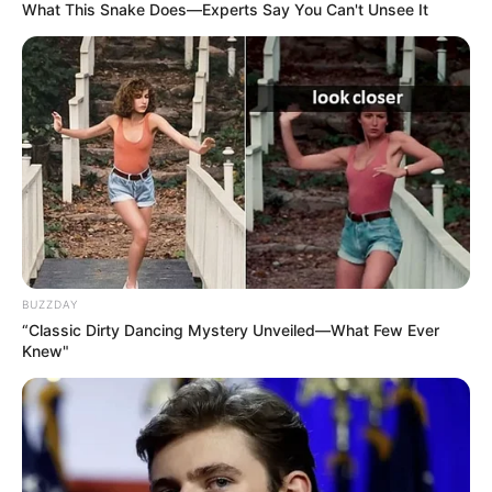
What This Snake Does—Experts Say You Can't Unsee It
Deutschlandweit Veranstaltung kostenlos
eintragen:
Bilderfreigabe: Die Bilder dieser Seite dürfen unter
bestimmten Bedingungen für private und kommerzielle
BUZZDAY
Zwecke kostenlos benutzt werden. Weiteres siehe
“Classic Dirty Dancing Mystery Unveiled—What Few Ever
Bilderfreigabe
.
Knew"
Das Wissen, das die Bauern schon seit Jahrtausenden
bei der Tier- und Pflanzenzucht anwenden, hatte
Charles Darwin 1858 der universitären Welt gelehrt. Die