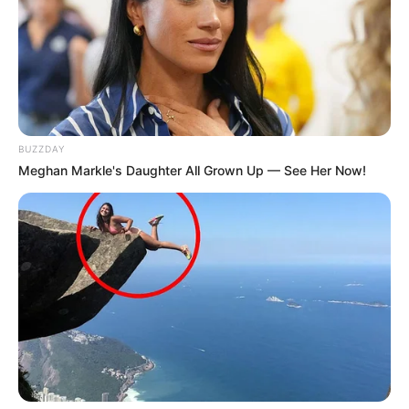
Ausflugsziele, Sehenswürdigkeiten, Freizeitziele
und Museen in und im Umkreis von Feldberg im
Schwarzwald:
Umkreissuche Tourismus Feldberg
Museen in und um Feldberg
Kinderausflugsziele für Feldberg
BUZZDAY
Meghan Markle's Daughter All Grown Up — See Her Now!
Kindergeburtstag feiern
Schlösser und Burgen in und um Feldberg
Tagesausflugsziele für Feldberg
Bademöglichkeiten
Wandern
Angebote für Behinderte
Fremdenverkehrsamt und Tourist Information