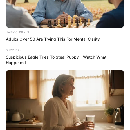
lernen.
weitere Kalauer
Quermania folgen:
Impressum & Kontakt
HARMO BRAIN
Adults Over 50 Are Trying This For Mental Clarity
Smartphone Startseite
BUZZ DAY
Suspicious Eagle Tries To Steal Puppy - Watch What
Happened
Suchen:
Auf einigen Seiten dieses Projektes sind Affiliate-