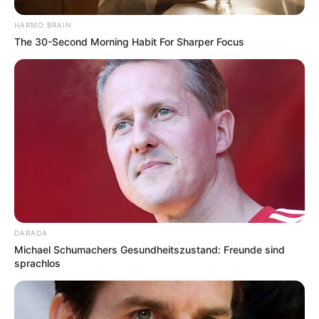
Angebote integriert. Wenn etwas darüber gebucht oder
gekauft wird, ist das eine Unterstützung, ohne dass sich
HARMO BRAIN
The 30-Second Morning Habit For Sharper Focus
dadurch der Preis ändert.
DARADA
Michael Schumachers Gesundheitszustand: Freunde sind
sprachlos