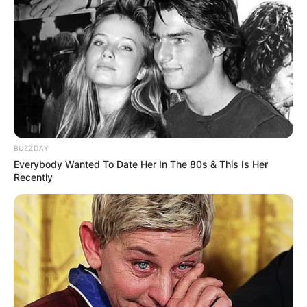
es unter
www.tourist-online.de
Veranstaltungstipps für den Kreis Schwäbisch
Hall:
Events und
Veranstaltungen in Schwäbisch Hall
, mit
der Möglichkeit Veranstaltungen selber einzutragen.
BUZZDAY
Veranstaltungen in Crailsheim
, inklusive
Silvester
Everybody Wanted To Date Her In The 80s & This Is Her
und
Fastnacht
.
Recently
Benachbarte Kreise und Regionen:
Hohenlohekreis
-
Main-
Tauber-Kreis
-
Kreis
Ansbach
-
Ostalbkreis
-
Rems-Murr-Kreis