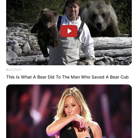
BUZZDAY
This Is What A Bear Did To The Man Who Saved A Bear Cub