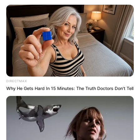
Ausflug im Kreis Schwäbisch Hall
Tipp eintragen
Heute ist Hohes Friedersfest (in Augsburg ein Feiertag):
Sonnabend, der 08.08.2026
Hier werden Sehenswürdigkeiten, Ausflugsziele und
DIRECTMAX
Freizeitangebote im Landkreis Schwäbisch Hall
Why He Gets Hard In 15 Minutes: The Truth Doctors Don't Tell
vorgestellt. Für die Stadt Schwäbisch Hall gibt es weitere
Ausflugsziele unter
Schwäbisch Hall und Umgebung
.
Sehenswürdigkeiten und Ausflugsziele im Kreis
Schwäbisch Hall: