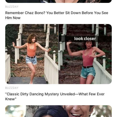
Deutschland einmaliges Beispiel einer geplanten
BUZZDAY
barocken Kleinresidenz. Erstmals urkundlich
Remember Chaz Bono? You Better Sit Down Before You See
genannt wurde 1234 der Ritter Gernod von
Him Now
Bartenstein. Heute präsentiert sich Bartenstein als
liebenswertes Städtchen mit idyllischen Winkeln.
Der barocke Gesamteindruck des Ortes sowie das
Schloss mit Schlosskirche blieben unverändert,
weshalb diese unter Denkmalschutz gestellt
wurden. Auf Anfrage kann man Führungen durch
den Ort mitmachen und so die Schicksale und
Geschichten der früheren Bewohner und deren
Häuser erfahren. Außerdem bietet sich der auf
einem Bergsporn über dem Flüsschen Ette liegende
Ort sehr gut zum Wandern und Radfahren an, denn
BUZZDAY
so kann man auch die wunderschöne Natur der
“Classic Dirty Dancing Mystery Unveiled—What Few Ever
Umgebung erleben. Zum Essen lädt dann das
Knew"
Gasthaus zum Löwen ein. Anhand der Bartensteiner
Haustafeln können Sie die barocke Altstadt aber
auch auf eigene Faust erkunden. Auf fast einem