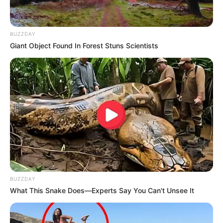
BUZZDAY
Giant Object Found In Forest Stuns Scientists
BUZZDAY
What This Snake Does—Experts Say You Can't Unsee It