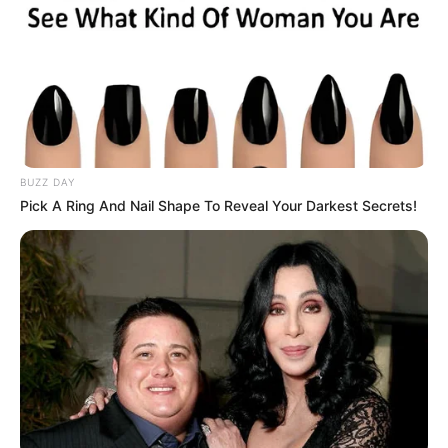
Der malerische Schlosskomplex mit
seinem wunderschönen Barockgarten, in
dem im Sommer 1300 Rosen blühen, zieht
jährlich tausende Besucher an. Sehenswert sind
außerdem das zum Schloss gehörende Deutsche
Automuseum und die unter Denkmalschutz stehende
Altstadt von Langenburg.
BUZZ DAY
Pick A Ring And Nail Shape To Reveal Your Darkest Secrets!
Puzzle
Auflistung von Ausflugszielen und
Sehenswürdigkeiten im Kreis Schwäbisch Hall, die
auch von unseren Seitenbesuchern eingetragen
wurden:
Barocke Kleinresidenz Bartenstein in Hohenlohe -
Die ehemalige Stadt Bartenstein ist ein in