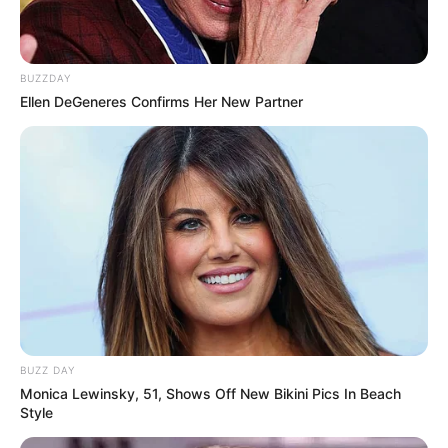
Ausflugs- oder Freizeittipp für den Kreis
BUZZDAY
Schwäbisch Hall eintragen:
Ellen DeGeneres Confirms Her New Partner
Name oder Pseudonym *:
Bezeichnung des Ausflugs- oder Freizeitziels *:
URL bzw. Link (wenn vorhanden):
Kurztext zum Ausflugs- oder Freizeitziel *:
BUZZ DAY
Monica Lewinsky, 51, Shows Off New Bikini Pics In Beach
Style