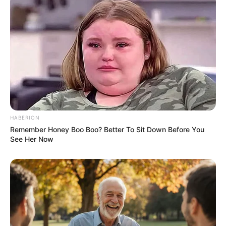
E-Mail (wird nicht angezeigt) *:
Eingabe prüfen:
Unpassende und gesetzeswidrige Einträge werden
unverzüglich gelöscht.
HABERION
Remember Honey Boo Boo? Better To Sit Down Before You
*Pflichtfelder
See Her Now
Das Wissen, das die Bauern schon seit Jahrtausenden
bei der Tier- und Pflanzenzucht anwenden, hatte
Charles Darwin 1858 der universitären Welt gelehrt. Die
mussten die Abstammungslehre ja endlich auch mal