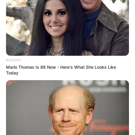
Kilometer kann man sich im Ort, in völliger Ruhe,
von den Handwerkerhäusern bis zum
hufeisenförmigen Schloss mit imposantem
Kirchturm vorarbeiten, durch die beiden Torbogen
und vorbei an großen, stattlichen Beamtenhäusern.
Tipp: Auch die umliegenden Städte und Gemeinden
bieten viele Möglichkeiten zum Einkaufen, Essen,
Übernachten und zur Freizeitgestaltung von jung
BUZZDAY
und alt. Ein Besuch lohnt sich auf jeden Fall.
Marlo Thomas Is 86 Now - Here's What She Looks Like
Informationen unter
ort-bartenstein.de/
. Eingetragen
Today
von Bartenstein.
Hier geht es zur
Touristinformation Schwäbisch Hall
.
Wir freuen uns über Ihre Tipps zu Sehenswürdigkeiten,
Ausflugszielen und Freizeitangeboten im Kreis
Schwäbisch Hall, die in den nachfolgenden
Eingabefeldern online eingetragen werden können.