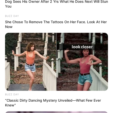
Dog Sees His Owner After 2 Yrs What He Does Next Will Stun
You
BUZZ DAY
She Chose To Remove The Tattoos On Her Face. Look At Her
Now
BUZZ DAY
“Classic Dirty Dancing Mystery Unveiled—What Few Ever
Knew"