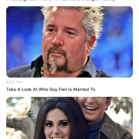
BUZZ DAY
Take A Look At Who Guy Fieri Is Married To