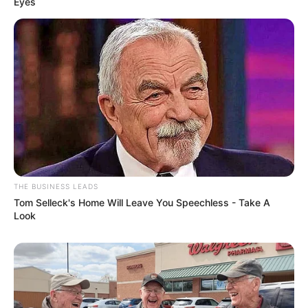
Eyes
Bilderfreigabe: Die Bilder dieser Seite dürfen unter
bestimmten Bedingungen für private und kommerzielle
Zwecke kostenlos benutzt werden. Weiteres siehe
Bilderfreigabe
.
THE BUSINESS LEADS
Tom Selleck's Home Will Leave You Speechless - Take A
Look
Das Wissen, das die Bauern schon seit Jahrtausenden
bei der Tier- und Pflanzenzucht anwenden, hatte
Charles Darwin 1858 der universitären Welt gelehrt. Die
mussten die Abstammungslehre ja endlich auch mal
lernen.