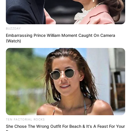
auf dem Stadtplan bzw. der Landkarte von
OpenStreetMap:
BUZZDAY
Embarrassing Prince William Moment Caught On Camera
(Watch)
Lageplan als
größere Karte zeigen
.
TEN FACTORIAL ROCKS
Deutschlandweit Veranstaltung kostenlos
She Chose The Wrong Outfit For Beach & It's A Feast For Your
eintragen: