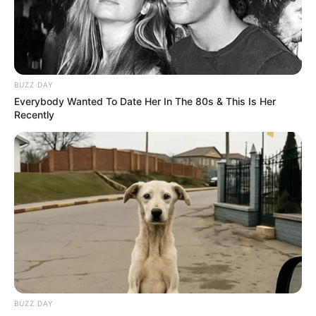
dahinter liegenden Battertfelsen und der 668 Meter hohe
Merkurberg, der auch mit einer Standseilbahn zu
erreichen ist.
BUZZ DAY
Everybody Wanted To Date Her In The 80s & This Is Her
Recently
Hotels in Baden-Baden:
Hotels in Baden-Baden
Hotels in Baden-Baden auf Hotel.de
suchen und online buchen.
Bilder mit Sehenswürdigkeiten und touristischen
Informationen über Baden-Baden:
BUZZ DAY