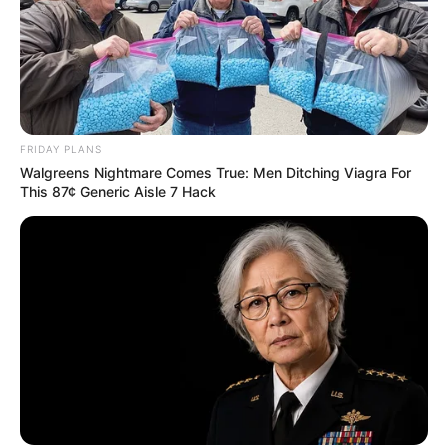
weitere Kalauer
Quermania folgen:
Impressum & Kontakt
Smartphone Startseite
FRIDAY PLANS
Walgreens Nightmare Comes True: Men Ditching Viagra For
This 87¢ Generic Aisle 7 Hack
Suchen:
Auf einigen Seiten dieses Projektes sind Affiliate-
Angebote integriert. Wenn etwas darüber gebucht oder