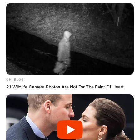
de.wikipedia.org/wiki/Baden-Baden
Kauf- und Lesetipps:
Reiseführer Baden-Baden
Hotel Baden-Baden
hier
buchen
Puzzle von hier
Hier kann auch eine
Veranstaltung für Überlingen
eingetragen
werden, ebenso für alle weiteren Städte und
OHI BLOG
Gemeinden.
21 Wildlife Camera Photos Are Not For The Faint Of Heart
Lage der Lichtentaler Allee in Baden-Baden:
Markierte Position der Lichtentaler Allee in Baden-Baden