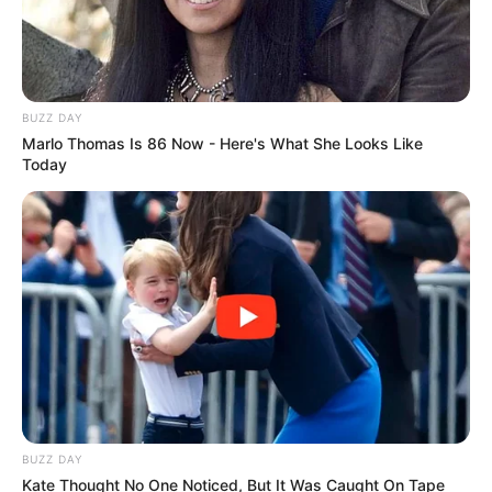
BUZZ DAY
Marlo Thomas Is 86 Now - Here's What She Looks Like
Today
BUZZ DAY
Kate Thought No One Noticed, But It Was Caught On Tape