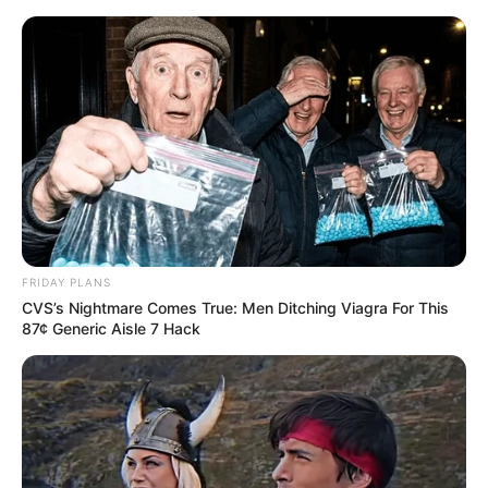
Baden-Baden - Lichtentaler Allee und angrenzende
Parkanlagen
Baden-Baden
Veranstaltungen
Hotels
FRIDAY PLANS
CVS’s Nightmare Comes True: Men Ditching Viagra For This
87¢ Generic Aisle 7 Hack
«
zurück
Baden-Baden
weiter
»