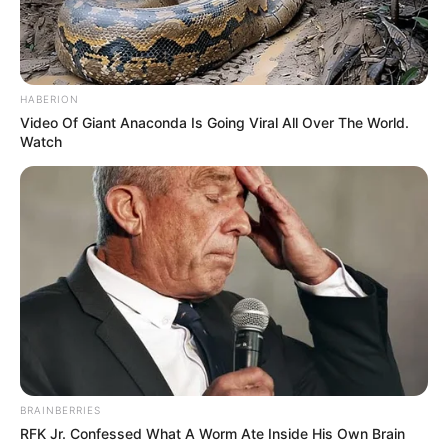
Wandergebiete in der Umgebung
Freizeitparks in der Umgebung
Zooparks in der Umgebung
HABERION
Aussichtstürme in der Umgebung
Video Of Giant Anaconda Is Going Viral All Over The World.
Watch
Angebote für Behinderte
Veranstaltungen in Baden-Baden
Fremdenverkehrsamt und Tourist Information
Veranstaltung in Baden-Baden eintragen
Weitere Informationen über Baden-Baden im
Internet:
Hotels in Baden-Baden
BRAINBERRIES
www.baden-baden.de
RFK Jr. Confessed What A Worm Ate Inside His Own Brain