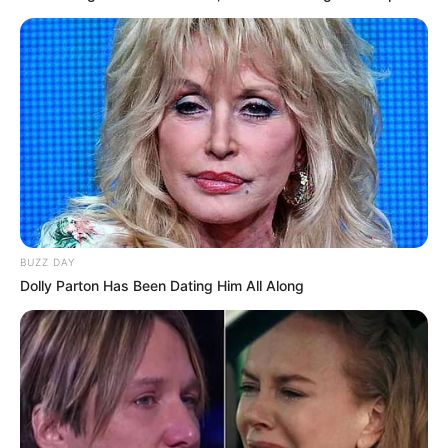
BUZZ DAY
Dolly Parton Has Been Dating Him All Along