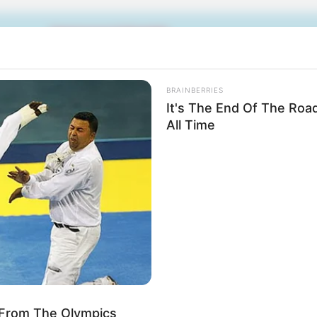
Impressum & Kontakt
Auf Quermania werben
BRAINBERRIES
It's The End Of The Roa
All Time
rojektes sind Affiliate-Angebote integriert. Wenn etwas darüber
ss sich dadurch der Preis ändert.
From The Olympics