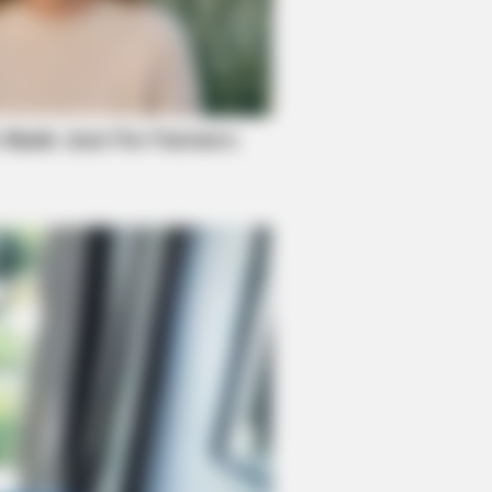
BERRIES
 Not Your Typical Family: Each
ber Has This Unique Trait!
oves Broke The Internet