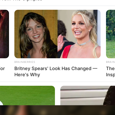
BRAINBERRIES
BRAIN
For
Britney Spears' Look Has Changed —
The
Here's Why
Ins