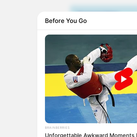
Quermania folgen:
Before You Go
Suchen:
Auf einigen Seiten dieses P
eine Unterstützung, ohne da
BRAINBERRIES
Unforgettable Awkward Moments 