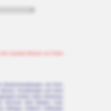
r den neuesten Browser von Firefox
n Musikveranstaltungen, wie Rock,
, Messen, Ausstellungen und vieles
ngetragen werden: Aalen, Backnang,
n, Bruchsal, Bühl (Baden), Calw,
Ettlingen, Fellbach, Filderstadt,