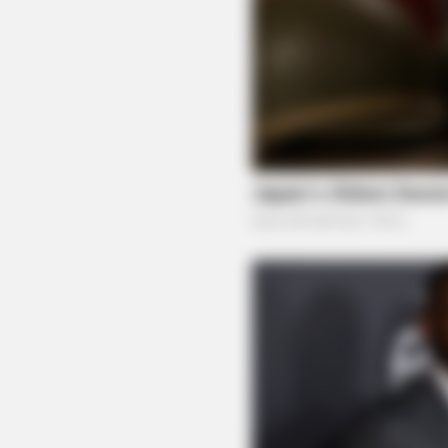
BRAINBERRIES
Think You Know FIFA 2026? These