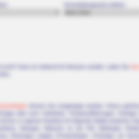
len:
Veranstaltungsserie wählen:
 nicht? Dann ist vielleicht Ihr Browser veraltet. Laden Sie
hie
alles.
Emmendingen
können hier eingetragen werden. Hierzu gehöre
hlager aber auch Volksfeste, Theateraufführungen, Vorträge
 können in eigenen Rubriken für folgende Städte kostenlos ei
theim, Balingen, Biberach an der Riß, Böblingen, Brette
au), Ellwangen (Jagst), Emmendingen, Esslingen am Neckar, 