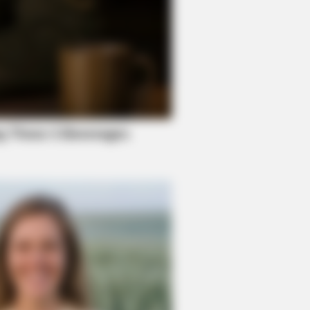
rell Left 'The Office'