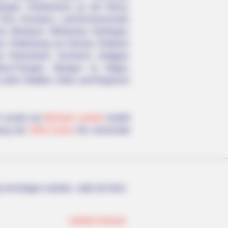
ppingen, Heidenheim an der Brenz,
 Teck, Konstanz, Lahr/Schwarzwald,
im, Mosbach, Mühlacker, Nürtingen,
en, Rottenburg am Neckar, Rottweil,
 Hohentwiel, Sinsheim, Stuttgart,
dshut-Tiengen, Wangen im Allgäu,
 allen Städten, Orten und Regionen
Er wurde von
Michael Loesler
erstellt
tung der
GNU-Lizenz
frei verwendet
erschlagen würden, statt mit ihren
weitere Kalauer