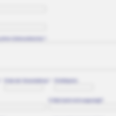
 (ohne Zeilenumbrüche) *:
:
Ende der Veranstaltung *:
Eintrittspreis:
E-Mail (wird nicht angezeigt)*: