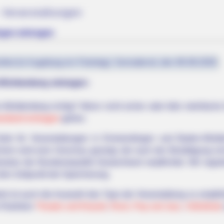
 Veranstaltungen
gen eintragen
fest (in Augsburg ein Feiertag): Sonnabend, den 08.08.2026
-Württemberg eintragen:
ürttemberg richtig? Wenn nicht sicher oder falls mehrfache E
andweit eintragen
gehen.
Seite für Veranstaltungen in Emmendingen und Baden-Württ
hern wird eine Vorschau gezeigt, die nach der Bestätigung ni
setze der Bundesrepublik Deutschland verpflichtet. Wir regis
den Zeitpunkt der Speicherung.
it ist auch die Auswahl des Typs der Veranstaltung zu empfe
n Rubriken
Theater und Klassik
,
Rock, Pop und Jazz
,
Volksfeste