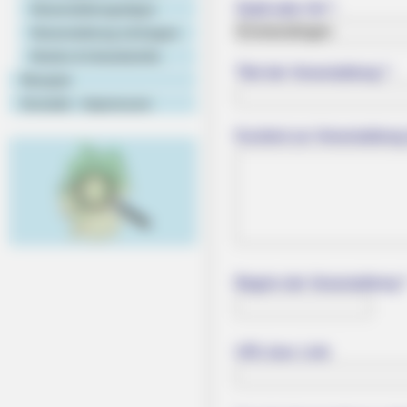
Stadt oder Ort *:
Veranstaltungstipps
Veranstaltung eintragen
Hotels & Unterkünfte
Titel der Veranstaltung *:
Rezepte
Kontakt - Impressum
Kurztext zur Veranstaltung
Beginn der Veranstaltung *
URL bzw. Link: