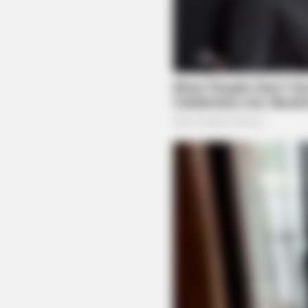
BRAINBERRIES
10 Epic Failures That Were Comple
Preventable — Find Out
BRAINBERRIES
Is The Movie "Danish Girl" A True 