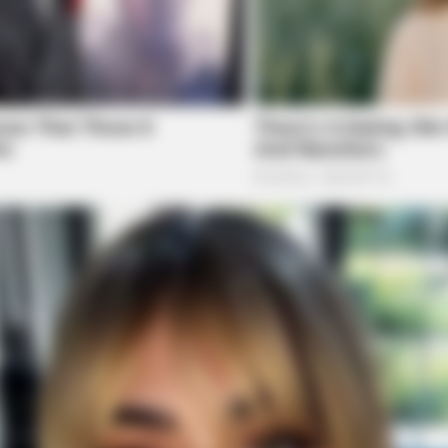
BRAINBERRIES
BRAIN
tely
Tarantino Wants To End His Career
It's
With This Movie?
Mem
BRAINBERRIES
Story?
These Wedding Dance M