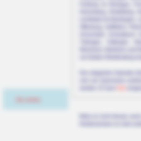
Freiburg im Breisgau, Fr
Herrenberg, Heidelberg, H
Leinfelden-Echterdingen, 
Offenburg, Ostfildern, Pfo
Schorndorf, Schwäbisch G
Tübingen, Tuttlingen, Ü
Weinheim, Wertheim und Wi
von Baden-Württemberg ei
Der integrierte Kalender (D
und von Quermania weitere
werden. Er kann
hier
einges
Hier werben
Wäre es nicht besser, wenn
Herdenarmeen so viele an