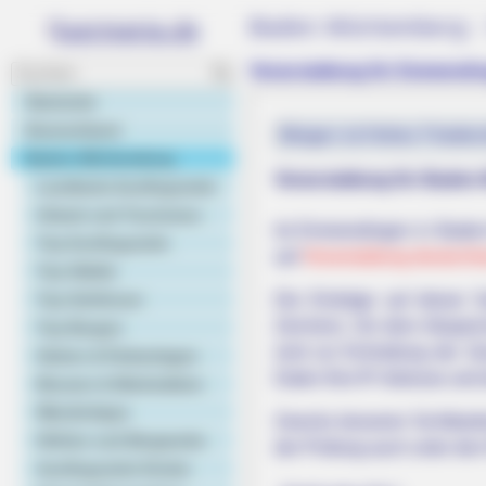
Baden-Württemberg -
Veranstaltung für Emmendin
Startseite
Deutschland
Morgen ist Hohes Friedens
Baden-Württemberg
Veranstaltung für Baden
Landkarte Ausflugsziele
Urlaub und Tourismus
Ist Emmendingen in Baden-W
Top Ausflugsziele
auf
Veranstaltung deutschl
Top Städte
Top Schlösser
Die Einträge auf dieser 
Zeichen). Vor dem Abspeic
Top Burgen
sind zur Einhaltung der Ge
Gärten & Parkanlagen
Daten Ihre IP-Adresse und 
Museen & Werkstätten
Wandertipps
Zwecks besserer Sichtbarke
Höhlen und Bergwerke
der Prüfung auch unter de
Ausflugsziele Kinder