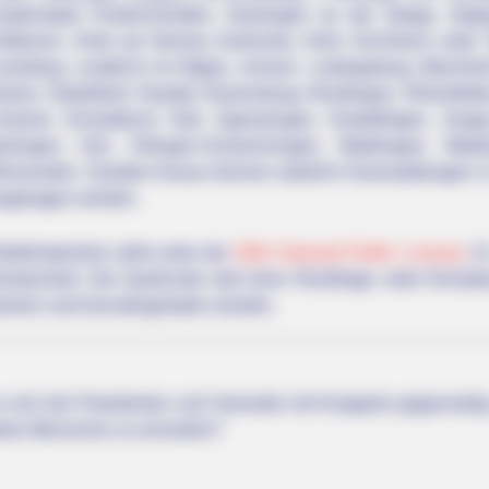
eudenstadt, Friedrichshafen, Geislingen an der Steige, Gö
eilbronn, Horb am Neckar, Karlsruhe, Kehl, Kirchheim unter
Leonberg, Leutkirch im Allgäu, Lörrach, Ludwigsburg, Mannhe
rzheim, Radolfzell, Rastatt, Ravensburg, Reutlingen, Rheinfeld
münd, Schwäbisch Hall, Sigmaringen, Sindelfingen, Singen
berlingen, Ulm, Villingen-Schwenningen, Waiblingen, Wal
nnenden. Darüber hinaus können natürlich Veranstaltungen in
ngetragen werden.
atetimepicker) steht unter der
GNU General Public License
. 
ntwickelt. Der Quellcode darf ohne Rückfrage unter Einhal
ehen und heruntergeladen werden.
 sich die Präsidenten und Generäle mit Knüppeln gegenseitig 
dere Menschen zu ermorden?