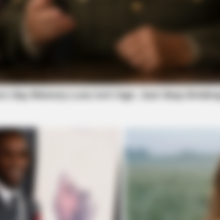
BRAINBERRIES
 Facts May Surprise You
The Real Reason Steve Ca