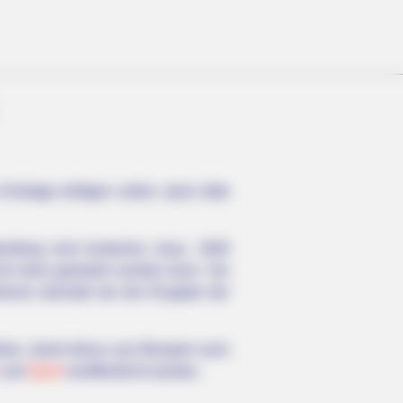
inträge erfolgen sollen, dann bitte
emberg sind kostenlos (max. 1000
cht mehr geändert werden kann. Sie
trieren deshalb bei der Eingabe der
hlen, damit diese zum Beispiel nach
und
Sport
veröffentlicht werden.