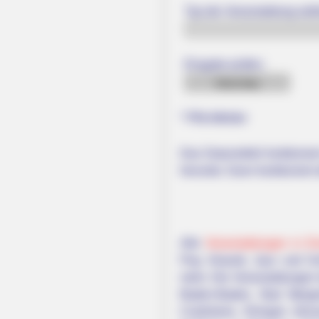
Typ der Veranstaltung wäh
Eingabe prüfen:
* Pflichtfelder
Das Datumsfeld funktioniert
herunter. Dann funktioniert 
Alle
Veranstaltungen in 
Pop, Klassik, Jazz und Sc
mehr. Die Veranstaltungen
Baden-Baden, Bad Mergen
Crailsheim, Ehingen (Don