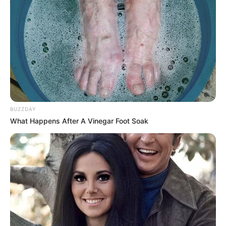
BUZZDAY
What Happens After A Vinegar Foot Soak