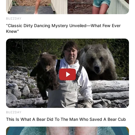
BUZZDAY
“Classic Dirty Dancing Mystery Unveiled—What Few Ever
Knew"
BUZZDAY
This Is What A Bear Did To The Man Who Saved A Bear Cub