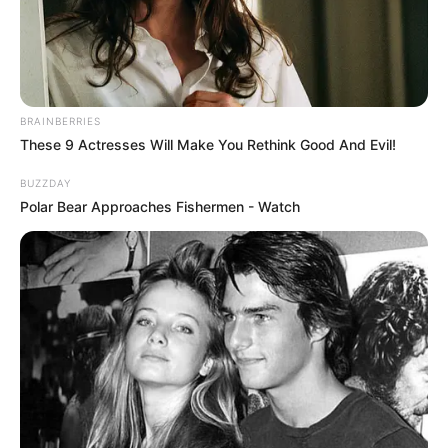
Suchen:
BRAINBERRIES
These 9 Actresses Will Make You Rethink Good And Evil!
BUZZDAY
Polar Bear Approaches Fishermen - Watch
Auf einigen Seiten dieses Projektes sind Affiliate-
Angebote integriert. Wenn etwas darüber gebucht oder
gekauft wird, ist das eine Unterstützung, ohne dass sich
dadurch der Preis ändert.