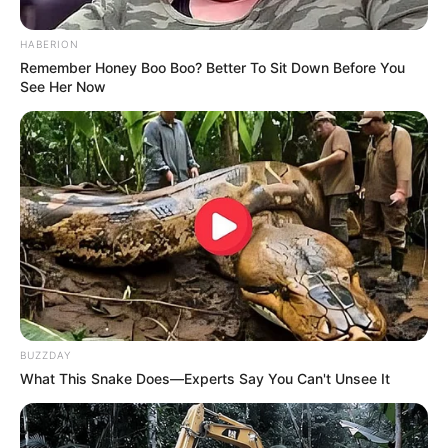
HABERION
Remember Honey Boo Boo? Better To Sit Down Before You
See Her Now
BUZZDAY
What This Snake Does—Experts Say You Can't Unsee It