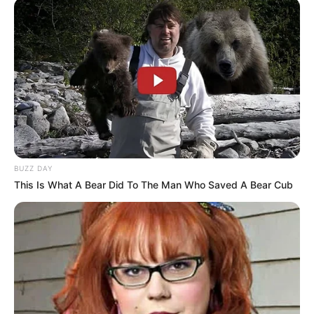
BUZZ DAY
This Is What A Bear Did To The Man Who Saved A Bear Cub