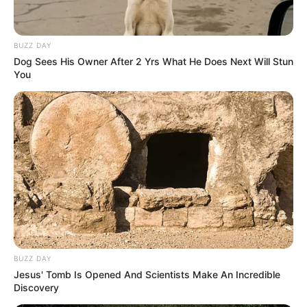
BUZZ DAY
Dog Sees His Owner After 2 Yrs What He Does Next Will Stun
You
BUZZ DAY
Jesus' Tomb Is Opened And Scientists Make An Incredible
Discovery