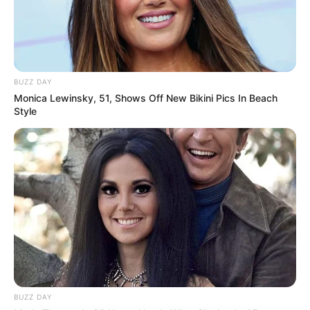
Wäre es nicht besser, wenn sich die Präsidenten und
Generäle mit Knüppeln gegenseitig erschlagen würden,
statt mit ihren Herdenarmeen so viele andere Menschen
zu ermorden?
BUZZ DAY
weitere Kalauer
Monica Lewinsky, 51, Shows Off New Bikini Pics In Beach
Style
Quermania folgen:
Impressum & Kontakt
Smartphone Startseite
Suchen:
BUZZ DAY