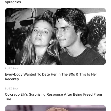
sprachlos
Beginn der Veranstaltung *:
Ende der Veranstaltung *:
Eintrittspreis:
BUZZ DAY
Everybody Wanted To Date Her In The 80s & This Is Her
Recently
URL bzw. Link:
BUZZ DAY
Colorado Elk's Surprising Response After Being Freed From
E-Mail (wird nicht angezeigt)*:
Tire