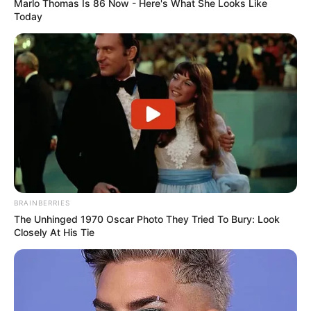
Marlo Thomas Is 86 Now - Here's What She Looks Like
Today
Auf einigen Seiten dieses Projektes sind Affiliate-
Angebote integriert. Wenn etwas darüber gebucht oder
gekauft wird, ist das eine Unterstützung, ohne dass sich
dadurch der Preis ändert.
BRAINBERRIES
The Unhinged 1970 Oscar Photo They Tried To Bury: Look
Closely At His Tie