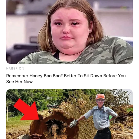
Typ der Veranstaltung wählen:
Veranstaltungsserie wählen:
Eingabe prüfen:
HABERION
Remember Honey Boo Boo? Better To Sit Down Before You
* Pflichtfelder
See Her Now
Das Datumsfeld funktioniert nicht? Dann ist vielleicht Ihr
Browser veraltet. Laden Sie
hier den neuesten Browser
von Firefox
herunter. Dann funktioniert alles.