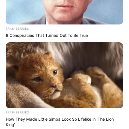
Ausflugsziele, Sehenswürdigkeiten, Freizeitziele
und Museen im Umkreis von Weikersheim:
BRAINBERRIES
Umkreissuche Tourismus Weikersheim
8 Conspiracies That Turned Out To Be True
Museen in und um Weikersheim
Kinderausflugsziele für Weikersheim
Kindergeburtstag feiern
Schlösser und Burgen in und um Weikersheim
Tagesausflugsziele für Weikersheim
Bademöglichkeiten
Wandern
Kinoprogramm
BRAINBERRIES
How They Made Little Simba Look So Lifelike in 'The Lion
Angebote für Behinderte
King'