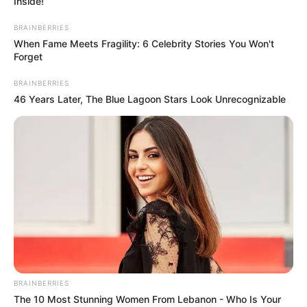
Inside!
BRAINBERRIES
When Fame Meets Fragility: 6 Celebrity Stories You Won't
Forget
BRAINBERRIES
46 Years Later, The Blue Lagoon Stars Look Unrecognizable
Lageplan als
größere Karte zeigen
.
Deutschlandweit Veranstaltung kostenlos
eintragen:
BRAINBERRIES
The 10 Most Stunning Women From Lebanon - Who Is Your
Das Wissen, das die Bauern schon seit Jahrtausenden