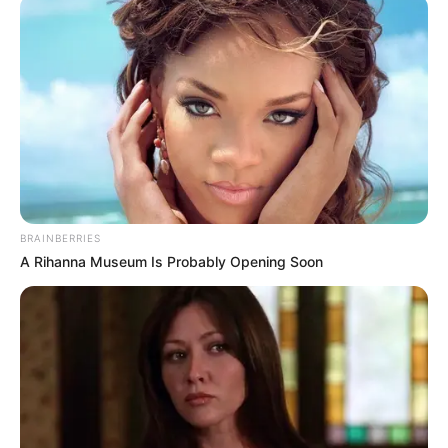
barocken Schlossgartens, der zu den schönsten und am
besten erhaltene seiner Art in Deutschland gehört. Er ist
auf seiner gesamten Fläche mit rund 100 Putten und
Skulpturen ausgestattet, besitzt mehrere Brunnen und
Wasserflächen und erhielt in den 1990er Jahren in der
Gesamtgestaltung sein ursprüngliches Aussehen zurück.
Hierbei wurde auch die am südlichen Ende stehende
barocke Orangerie wieder hergestellt.
Das Schloss selber unterscheidet sich hingegen von
BRAINBERRIES
vergleichbaren Anlagen, denn es ist deutlich älter. Sein
A Rihanna Museum Is Probably Opening Soon
äußeres Erscheinungsbild wird deshalb auch als
Renaissancestil bezeichnet. Doch wer genauer
hinschaut, sieht auch, dass die Anlage ursprünglich eine
Burg war, die sogar von einem Wassergraben umgeben
war. Es sind nämlich noch Teile der Burgmauern erhalten
und auch der einst mit Wasser gefüllte Burggraben ist
noch deutlich erkennbar, ebenso wie der später zum
Schlossturm umgebaute Bergfried noch vorhanden ist.