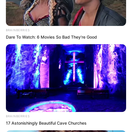
Bald ist Hohes Friedensfest (in Augsburg ein Feiertag):
Sonnabend, den 08.08.2026
Die unmittelbar an die
Weikersheimer Altstadt
BRAINBERRIES
angrenzende und bis heute zugleich den westlichen
Dare To Watch: 6 Movies So Bad They're Good
Stadtrand von Weikersheim bildende Anlage ist nicht nur
das schönste Schloss der einstigen Herren von
Hohenlohe, sondern es gehört auch zu den am besten
erhaltenen Schlössern in Baden-Württemberg. Das liegt
daran, dass seit Mitte des 18. Jahrhunderts, als die letzten
größeren Veränderungen an den Gebäuden und dem
anschließenden Park vorgenommen wurden, hier die Zeit
stehen geblieben zu sein scheint. Und das gilt nicht nur
für das Schloss selber, sondern auch für die gesamte
unmittelbare Umgebung. Wie seit eh und je fließt zum
Beispiel auch die nur von Wiesen und Bäumen
BRAINBERRIES
umgebene Tauber unmittelbar am Schloss vorbei.
17 Astonishingly Beautiful Cave Churches
Berühmt ist das Schloss vor allem wegen seines