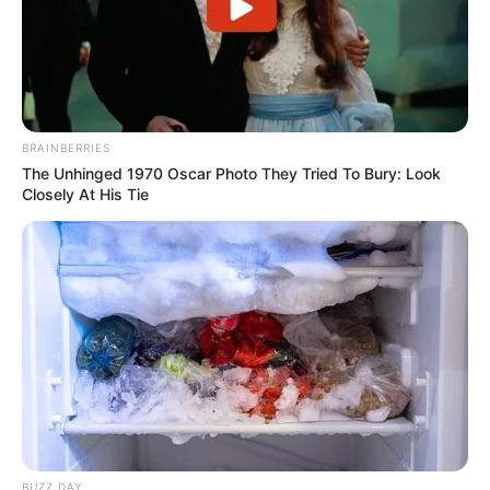
Auf einigen Seiten dieses Projektes sind Affiliate-
Angebote integriert. Wenn etwas darüber gebucht oder
gekauft wird, ist das eine Unterstützung, ohne dass sich
BRAINBERRIES
dadurch der Preis ändert.
The Unhinged 1970 Oscar Photo They Tried To Bury: Look
Closely At His Tie
BUZZ DAY