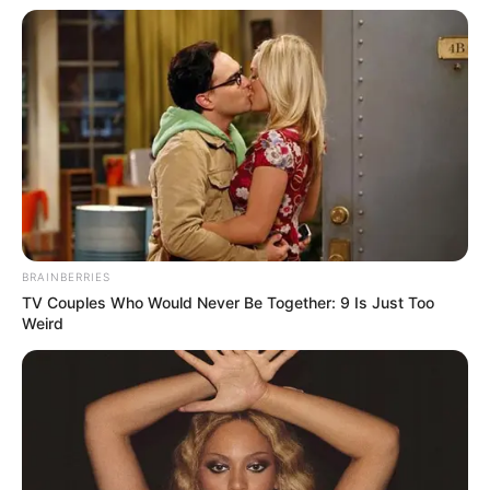
Aussichtstürme
Kletterparks
Tier- und Zooparks
Fremdenverkehrsamt und Tourist Information
Weitere Informationen über Weikersheim im
Internet:
www.weikersheim.de
BRAINBERRIES
de.wikipedia.org/wiki/Weikersheim
TV Couples Who Would Never Be Together: 9 Is Just Too
Weird
Kauf- und Lesetipps:
Reiseführer Weikersheim
Hotel Weikersheim
hier
buchen