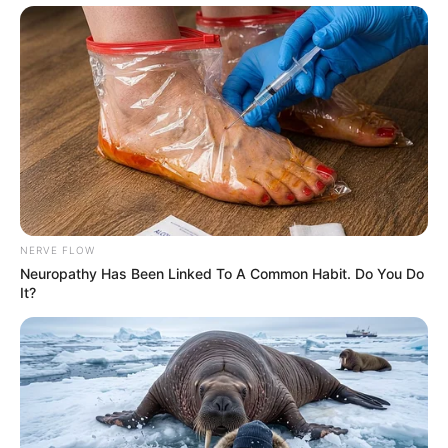
NERVE FLOW
Neuropathy Has Been Linked To A Common Habit. Do You Do
It?