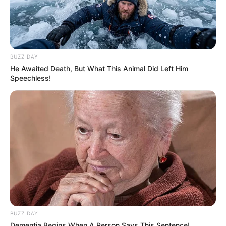
BUZZ DAY
He Awaited Death, But What This Animal Did Left Him
Speechless!
BUZZ DAY
Dementia Begins When A Person Says This Sentence!