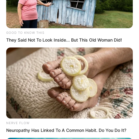
GOOD TO KNOW THIS
They Said Not To Look Inside... But This Old Woman Did!
NERVE FLOW
Neuropathy Has Linked To A Common Habit. Do You Do It?