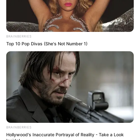
Lage des Schlosses in Weikersheim:
Hier kann die
Route zu diesem Ausflugsziel
berechnet
werden
, auch vom
aktuellen Standort
aus
. Außerdem
BRAINBERRIES
bieten wir die GPS-Daten als Wegpunkt zum
Download
Top 10 Pop Divas (She's Not Number 1)
im GPX-Format
an, für den Import in Navigationsgeräten
und in Google Earth. Die GPS-Daten lauten: Latitude =
49.4801 und Longitude = 9.8956.
Das Schloss Weikersheim auf der Landkarte von
OpenStreetMap:
BRAINBERRIES
Hollywood's Inaccurate Portrayal of Reality - Take a Look