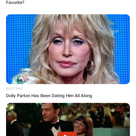
Favorite?
bei der Tier- und Pflanzenzucht anwenden, hatte
Charles Darwin 1858 der universitären Welt gelehrt. Die
mussten die Abstammungslehre ja endlich auch mal
lernen.
weitere Kalauer
Quermania folgen:
Impressum & Kontakt
Smartphone Startseite
BUZZ DAY
Dolly Parton Has Been Dating Him All Along
Suchen: