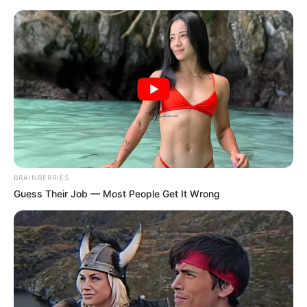
Weikersheim - Schloss mit Barockgarten
Veranstaltungen
Hotels
BRAINBERRIES
Guess Their Job — Most People Get It Wrong
«
zurück
Weikersheim
weiter
»