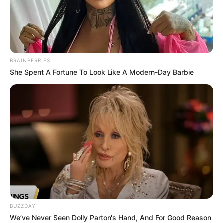
Die Einträge auf dieser Seite sind kostenlos (max. 1000
Zeichen). Vor dem Abspeichern wird eine Vorschau
gezeigt, die nach der Bestätigung nicht mehr geändert
werden kann. Sie sind zur Einhaltung der Gesetze der
BRAINBERRIES
Bundesrepublik Deutschland verpflichtet. Wir registrieren
She Spent A Fortune To Look Like A Modern-Day Barbie
deshalb bei der Eingabe der Daten Ihre IP-Adresse und
den Zeitpunkt der Speicherung.
Zwecks besserer Sichtbarkeit ist auch die Auswahl des
Typs der Veranstaltung zu empfehlen, damit diese zum
Beispiel nach der Prüfung auch unter den Rubriken
Theater und Klassik
,
Rock, Pop und Jazz
,
Volksfeste
und
Sport
veröffentlicht werden.
Veranstaltung eintragen:
BUZZDAY
Stadt oder selbstständige Gemeinde *:
We’ve Never Seen Dolly Parton's Hand, And For Good Reason