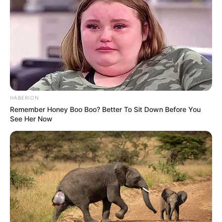
statt mit ihren Herdenarmeen so viele andere Menschen
zu ermorden?
weitere Kalauer
Quermania folgen:
Impressum & Kontakt
Smartphone Startseite
HABERION
Remember Honey Boo Boo? Better To Sit Down Before You
See Her Now
Suchen: