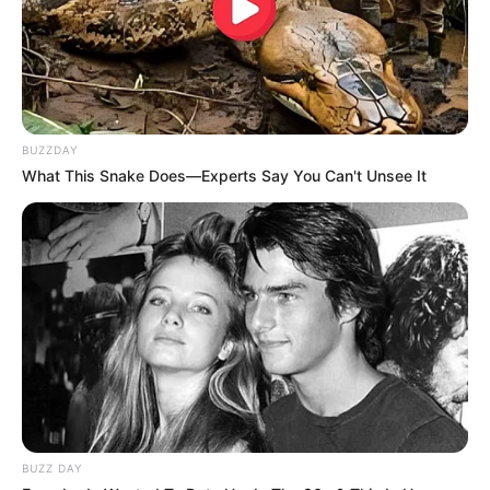
des Besuchers gespeichert. Es werden keine Nutzerdaten
ausgelesen und missbraucht. Fazit: Wie zu Beginn des
Internetzeitalters stehen hier die Interessen der Nutzer im
Vordergrund und nicht die Spionage, der Verkauf und die
Kundenbindung.
BUZZDAY
Cookies wurden ursprünglich als Eingabehilfen erfunden:
What This Snake Does—Experts Say You Can't Unsee It
Und nicht, damit Google, Facebook und Co. mit unseren
Daten unser Verhalten überwachen können. Leider wurde
dieses Unwesen mit der Europäischen Datenschutz-
Grundverordnung nicht abgeschafft. Es wurde sogar
gefördert, weil mit dieser bürokratischen Übertreibung
letztendlich sogar die Existenz kleinerer Firmen erschwert
wird. Informationen hierzu gibt es auch in dem Artikel über
Datenschutz und Datenmissbrauch
.
Weitere Hinweise:
BUZZ DAY