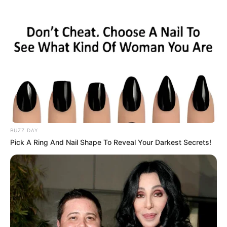
Titel der Veranstaltung *:
Kurztext zur Veranstaltung (ohne Zeilenumbrüche) *:
BUZZ DAY
Beginn der Veranstaltung *:
Pick A Ring And Nail Shape To Reveal Your Darkest Secrets!
Ende der Veranstaltung *:
Eintrittspreis: