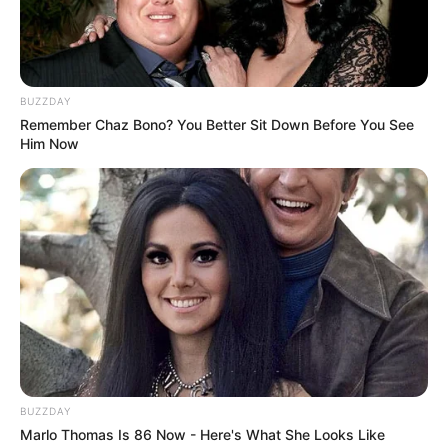
URL bzw. Link:
BUZZDAY
Remember Chaz Bono? You Better Sit Down Before You See
E-Mail (wird nicht angezeigt)*:
Him Now
Typ der Veranstaltung wählen:
Veranstaltungsserie wählen:
Eingabe prüfen:
BUZZDAY
Marlo Thomas Is 86 Now - Here's What She Looks Like
* Pflichtfelder